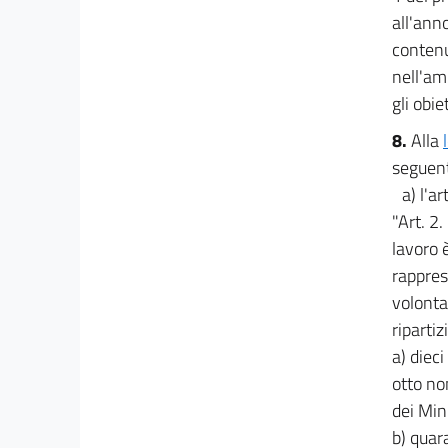
43
all'ann
44
contenu
44 bis
nell'am
45
gli obie
46
8.
Alla
47
seguent
a) l'a
48
"Art. 2
49
lavoro 
50
rappres
volonta
Allegati
ripartiz
Allegato 1
a) dieci
Allegato 1
otto no
dei Mini
b) quar