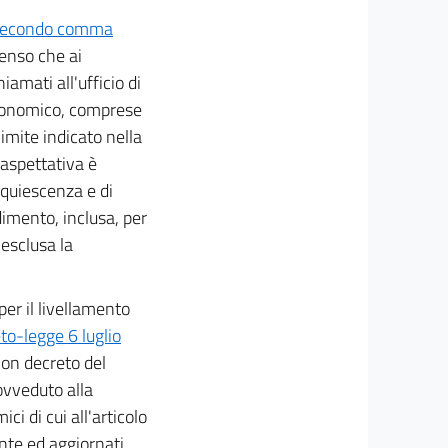
secondo comma
senso che ai
amati all'ufficio di
economico, comprese
limite indicato nella
 aspettativa è
i quiescenza e di
imento, inclusa, per
 esclusa la
er il livellamento
to-legge 6 luglio
 con decreto del
ovveduto alla
i di cui all'articolo
ente ed aggiornati