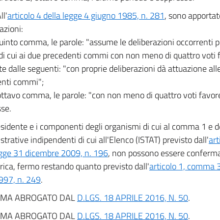
ll'
articolo 4 della legge 4 giugno 1985, n. 281
, sono apportat
azioni:
quinto comma, le parole: "assume le deliberazioni occorrenti p
i cui ai due precedenti commi con non meno di quattro voti 
ite dalle seguenti: "con proprie deliberazioni dà attuazione all
enti commi";
'ottavo comma, le parole: "con non meno di quattro voti favor
se.
esidente e i componenti degli organismi di cui al comma 1 e de
trative indipendenti di cui all'Elenco (ISTAT) previsto dall'
art
egge 31 dicembre 2009, n. 196
, non possono essere conferma
arica, fermo restando quanto previsto dall'
articolo 1, comma 3
1997, n. 249
.
MA ABROGATO DAL
D.LGS. 18 APRILE 2016, N. 50
.
MA ABROGATO DAL
D.LGS. 18 APRILE 2016, N. 50
.