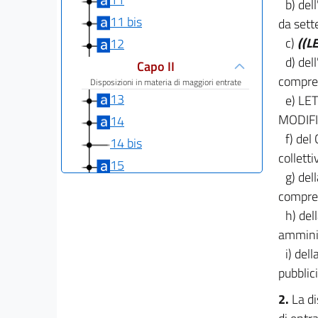
b) del
11 bis
da sett
c)
((L
12
d) del
Capo II
compres
Disposizioni in materia di maggiori entrate
13
e) L
MODIFI
14
f) del
14 bis
colletti
15
g) del
16
compres
17
h) del
18
amminis
i) del
19
pubblic
20
Capo III
2.
La di
Riduzioni di spesa.