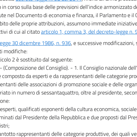
o in corso sulla base delle previsioni dell'indice armonizzato 
te nel Documento di economia e finanza, il Parlamento e il
bito delle proprie attribuzioni, assumono immediate iniziativ
ttivi di cui al citato
articolo 1, comma 3, del decreto-legge n.
legge 30 dicembre 1986, n. 936
, e successive modificazioni,
i modifiche:
rticolo 2 è sostituito dal seguente:
. - (Composizione del Consiglio). - 1. Il Consiglio nazionale de
è composto da esperti e da rappresentanti delle categorie pro
entanti delle associazioni di promozione sociale e delle organ
riato in numero di sessantaquattro, oltre al presidente, seco
ione:
 esperti, qualificati esponenti della cultura economica, sociale 
minati dal Presidente della Repubblica e due proposti dal Pre
stri;
antotto rappresentanti delle categorie produttive, dei quali v