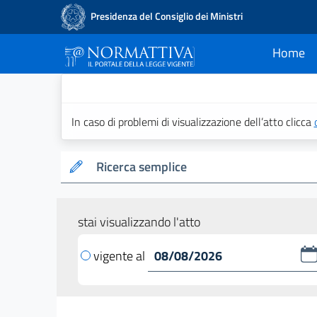
Presidenza del Consiglio dei Ministri
Home
current
Normattiva - Il po
In caso di problemi di visualizzazione dell’atto clicca
Ricerca semplice
stai visualizzando l'atto
vigente al