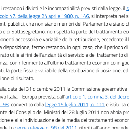
 restando i divieti e le incompatibilità previsti dalla legge, il
ticolo 47, della legge 24 aprile 1980, n. 146
, si interpreta nel 
nti pubblici, che non siano membri del Parlamento e siano chi
o e di Sottosegretario, non spetta la parte del trattamento 
onenti accessoria e variabile della retribuzione, eccedente il 
a disposizione, fermo restando, in ogni caso, che il periodo di
ato utile ai fini dell'anzianità di servizio e del trattamento d
nza, con riferimento all'ultimo trattamento economico in god
nti, la parte fissa e variabile della retribuzione di posizione, ed
ione di risultato.
alla data del 31 dicembre 2011 la Commissione governativa p
ivo Italia - Europa prevista dall'
articolo 1, comma 3, del decre
. 98
, convertito dalla
legge 15 luglio 2011, n. 111
e istituita
nte del Consiglio dei Ministri del 28 luglio 2011 non abbia pr
zione e alla individuazione della media dei trattamenti economic
redetto
decreto-legge n. 98 del 2011
, riferiti all'anno preced