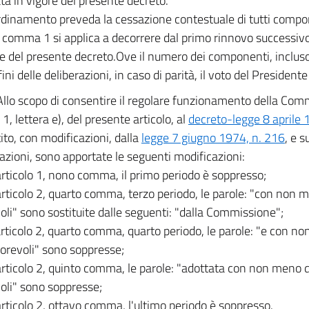
ata in vigore del presente decreto.
rdinamento preveda la cessazione contestuale di tutti compon
al comma 1 si applica a decorrere dal primo rinnovo successivo
re del presente decreto.Ove il numero dei componenti, incluso i
 fini delle deliberazioni, in caso di parità, il voto del President
Allo scopo di consentire il regolare funzionamento della Comm
, lettera e), del presente articolo, al
decreto-legge 8 aprile 
ito, con modificazioni, dalla
legge 7 giugno 1974, n. 216
, e 
azioni, sono apportate le seguenti modificazioni:
'articolo 1, nono comma, il primo periodo è soppresso;
'articolo 2, quarto comma, terzo periodo, le parole: "con non m
oli" sono sostituite dalle seguenti: "dalla Commissione";
'articolo 2, quarto comma, quarto periodo, le parole: "e con n
vorevoli" sono soppresse;
'articolo 2, quinto comma, le parole: "adottata con non meno d
oli" sono soppresse;
'articolo 2, ottavo comma, l'ultimo periodo è soppresso.