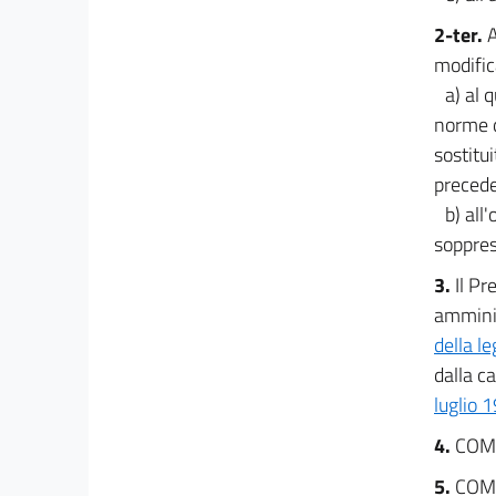
Concorso alla manovra degli Enti territoriali
28
2-ter.
A
Capo VII
modific
Ulteriori riduzioni di spese
a) al 
29
norme d
29 bis
sostitu
Capo VIII
preced
Esigenze indifferibili
b) all
30
soppres
Titolo IV
3.
Il Pr
Disposizioni per la promozione e la tutela della
amminis
concorrenza
della l
Capo I
dalla c
Liberalizzazioni
31
luglio 
32
4.
COM
33
5.
COM