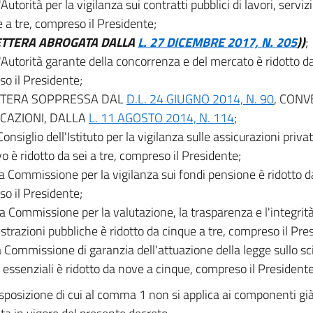
l'Autorità per la vigilanza sui contratti pubblici di lavori, serviz
e a tre, compreso il Presidente;
ETTERA ABROGATA DALLA
L. 27 DICEMBRE 2017, N. 205
))
;
l'Autorità garante della concorrenza e del mercato è ridotto da
o il Presidente;
ETTERA SOPPRESSA DAL
D.L. 24 GIUGNO 2014, N. 90
, CONV
CAZIONI, DALLA
L. 11 AGOSTO 2014, N. 114
;
 Consiglio dell'Istituto per la vigilanza sulle assicurazioni priva
vo è ridotto da sei a tre, compreso il Presidente;
la Commissione per la vigilanza sui fondi pensione è ridotto d
o il Presidente;
la Commissione per la valutazione, la trasparenza e l'integrità
trazioni pubbliche è ridotto da cinque a tre, compreso il Pre
la Commissione di garanzia dell'attuazione della legge sullo sc
i essenziali è ridotto da nove a cinque, compreso il Presidente
sposizione di cui al comma 1 non si applica ai componenti gi