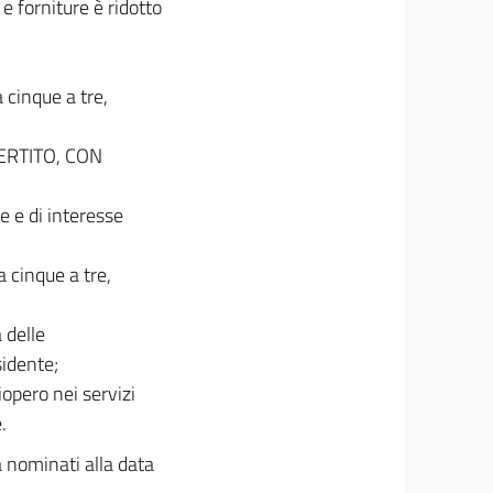
i e forniture è ridotto
 cinque a tre,
ERTITO, CON
te e di interesse
a cinque a tre,
 delle
sidente;
iopero nei servizi
.
à nominati alla data