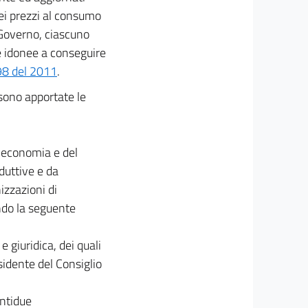
dei prezzi al consumo
 Governo, ciascuno
e idonee a conseguire
 98 del 2011
.
 sono apportate le
ll'economia e del
duttive e da
izzazioni di
ndo la seguente
e giuridica, dei quali
sidente del Consiglio
entidue