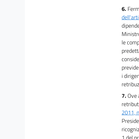
Capo II
6.
Fermi
Concorrenza
34
dell'ar
dipende
35
Ministr
36
le comp
36 bis
predett
37
consider
Capo III
previde
Misure per lo sviluppo industriale
i dirige
38
retribuz
39
7.
Ove 
40
retribut
Capo IV
2011, n
Misure per lo sviluppo infrastrutturale
Preside
41
ricogni
42
1 del p