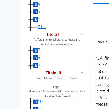
4
5
6
6 bis
Titolo II
Rafforzamento del sistema finanziario
Riduzi
nazionale e internazionale
7
8
1.
Al f
delle A
9
a) del
Titolo III
quattro
Consolidamento dei conti pubblici
Consegu
Capo I
le reti
Misure per l'emersione della base imponibile e
la trasparenza fiscale
il Pres
10
medesim
11