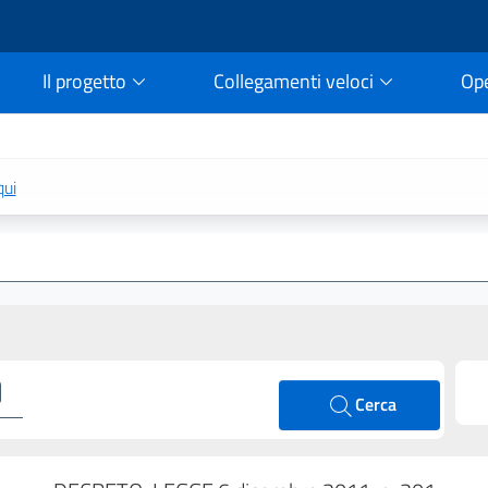
Il progetto
Collegamenti veloci
Op
rtale della legge vigent
qui
Cerca