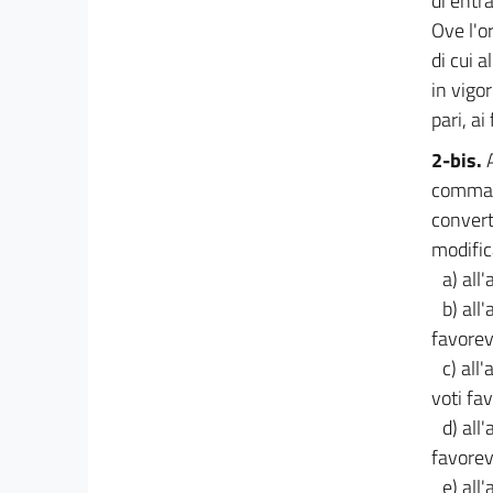
di entr
Costi degli apparati
Ove l'o
21
di cui 
22
in vigo
23
pari, ai
23 bis
2-bis.
23 ter
comma 1
Capo IV
convert
Riduzioni di spesa.
modific
Pensioni
a) all
24
b) all
Capo V
favorev
Misure per la riduzione del debito pubblico
25
c) all
voti fa
26
d) all
27
favorev
Capo VI
e) all