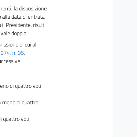
enti, la disposizione
 alla data di entrata
l Presidente, risulti
e vale doppio.
issione di cui al
1974, n. 95
,
successive
eno di quattro voti
on meno di quattro
i quattro voti