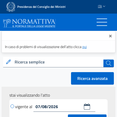
ITA
Presidenza del Consiglio dei Ministri
Normattiva - Il portale del
×
In caso di problemi di visualizzazione dell’atto clicca
qui
Ricerca semplice
cerca
Ricerca avanzata
stai visualizzando l'atto
vigente al