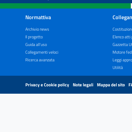
Normattiva
Collegam
Archivio news
Costituzion
Il progetto
Elenco atti
Guida all'uso
Gazzetta Uf
Collegamenti veloci
Motore fed
Ricerca avanzata
Leggi appro
Utilità
Privacy e Cookie policy
Note legali
Mappa del sito
F