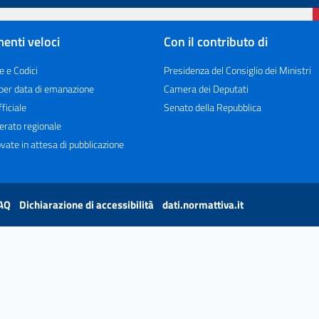
enti veloci
Con il contributo di
e e Codici
Presidenza del Consiglio dei Ministri
 per data di emanazione
Camera dei Deputati
ficiale
Senato della Repubblica
erato regionale
vate in attesa di pubblicazione
AQ
Dichiarazione di accessibilità
dati.normattiva.it