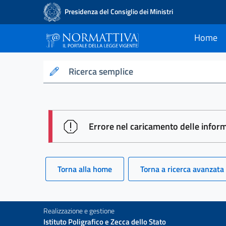
Presidenza del Consiglio dei Ministri
Home
current
Normattiva - Il po
Ricerca semplice
session id: lEJbpQ0p0aTJiFH_-4
Errore nel caricamento delle infor
Torna alla home
Torna a ricerca avanzata
Realizzazione e gestione
Istituto Poligrafico e Zecca dello Stato