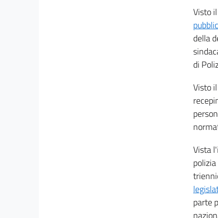
Visto i
32
pubblic
33
della d
34
sindaca
35
di Poli
36
Visto i
37
recepi
38
persona
39
normat
40
Vista l
41
polizia
42
trienni
43
legisl
44
parte p
45
nazion