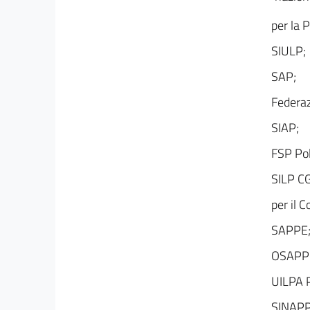
46
per la P
47
SIULP;
48
49
SAP;
50
Federa
51
SIAP;
52
FSP Pol
53
SILP CG
54
per il C
55
56
SAPPE
57
OSAPP
58
UILPA 
Titolo III
SINAPP