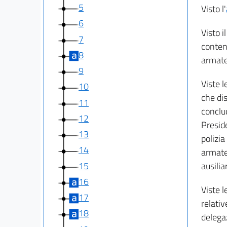
5
Visto l'
6
Visto i
7
contenu
8
armate
9
Viste l
10
che dis
11
conclud
12
Presid
13
polizi
14
armate,
15
ausilia
16
Viste l
17
relativ
18
delega