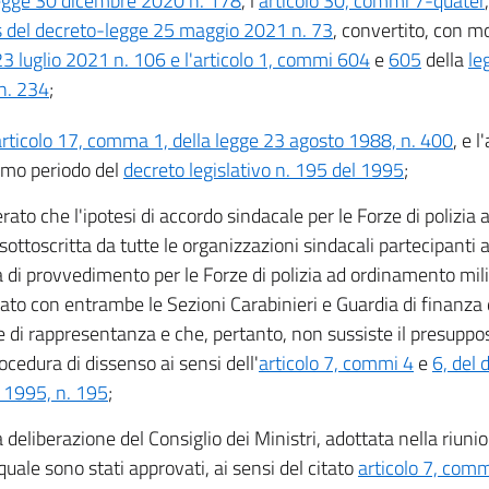
legge 30 dicembre 2020 n. 178
, l'
articolo 30, commi 7-quater
s del decreto-legge 25 maggio 2021 n. 73
, convertito, con mo
23 luglio 2021 n. 106 e l'articolo 1, commi 604
e
605
della
le
n. 234
;
articolo 17, comma 1, della legge 23 agosto 1988, n. 400
, e 
timo periodo del
decreto legislativo n. 195 del 1995
;
rato che l'ipotesi di accordo sindacale per le Forze di polizia
sottoscritta da tutte le organizzazioni sindacali partecipanti al
di provvedimento per le Forze di polizia ad ordinamento mili
ato con entrambe le Sezioni Carabinieri e Guardia di finanza 
e di rappresentanza e che, pertanto, non sussiste il presuppos
ocedura di dissenso ai sensi dell'
articolo 7, commi 4
e
6, del 
 1995, n. 195
;
a deliberazione del Consiglio dei Ministri, adottata nella riuni
quale sono stati approvati, ai sensi del citato
articolo 7, comm