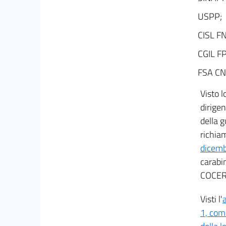
59
USPP;
60
CISL FN
CGIL F
FSA CN
Visto 
dirigen
della g
richia
dicem
carabi
COCER 
Visti l'
1, com