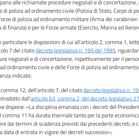
ipano alle richiamate procedure negoziali e di concertazione,
e di polizia ad ordinamento civile (Polizia di Stato, Corpo di po
Forze di polizia ad ordinamento militare (Arma dei carabinieri
 di finanza) e per le Forze armate (Esercito, Marina ed Aeron
n particolare le disposizioni di cui all'articolo 2, comma 1, lett
icolo 7 del citato
decreto legislativo n. 195 del 1995
, riguardan
re negoziali e di concertazione, rispettivamente per il person
 ad ordinamento civile e delle Forze di polizia ad ordinamento 
enza indicate;
l comma 12, dell'articolo 7, del citato
decreto legislativo n. 1
ntrodotto dall'
articolo 63, comma 2, del decreto legislativo 2
che dispone: «La disciplina emanata con i decreti del Presiden
 al comma 11 ha durata triennale tanto per la parte economic
re dai termini di scadenza previsti dai precedenti decreti, e 
la data di entrata in vigore dei decreti successivi»;