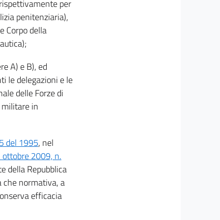
 rispettivamente per
lizia penitenziaria),
 e Corpo della
autica);
ere A) e B), ed
ti le delegazioni e le
ale delle Forze di
militare in
95 del 1995
, nel
7 ottobre 2009, n.
te della Repubblica
a che normativa, a
conserva efficacia