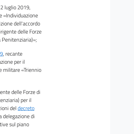
 2 luglio 2019,
te «Individuazione
izione dell'accordo
irigente delle Forze
a Penitenziaria)»;
39
, recante
zione per il
e militare «Triennio
gente delle Forze di
enziaria) per il
zioni del
decreto
a delegazione di
tive sul piano