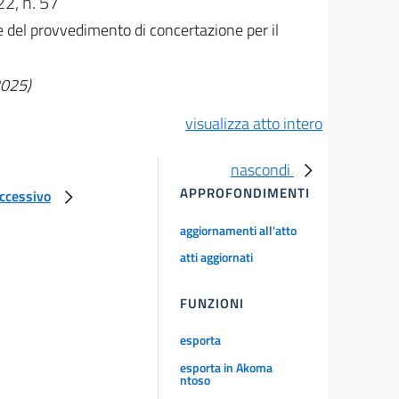
, n. 57
e del provvedimento di concertazione per il
2025)
visualizza atto intero
nascondi
APPROFONDIMENTI
uccessivo
aggiornamenti all'atto
atti aggiornati
FUNZIONI
esporta
esporta in Akoma
ntoso