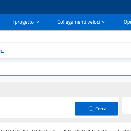
Il progetto
Collegamenti veloci
Op
rtale della legge vigent
qui
Cerca