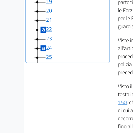
19
partec
le Forz
20
per le 
21
guardia
22
23
Viste i
24
all'art
procedu
25
polizia
26
preced
27
28
Visto i
29
testo i
150
, 
30
di cui
Titolo II
decorre
FORZE DI POLIZIA AD ORDINAMENTO
MILITARE
fino al
31