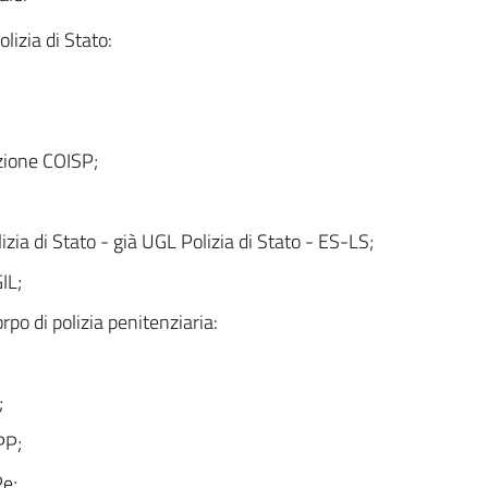
olizia di Stato:
zione COISP;
izia di Stato - già UGL Polizia di Stato - ES-LS;
IL;
orpo di polizia penitenziaria:
;
;
PP;
e;