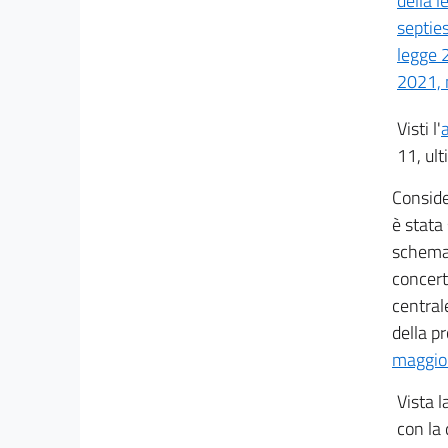
della 
septie
legge 
2021, 
Visti l'
11, ul
Conside
è stata 
schema 
concert
central
della pr
maggio
Vista l
con la 