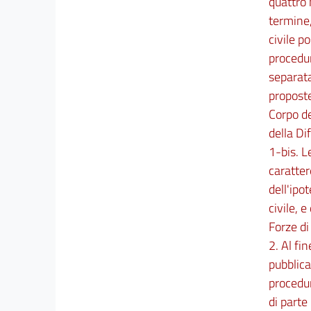
quattro 
termine,
21
civile p
22
procedur
23
separata
24
proposte
25
Corpo de
26
della D
1-bis. L
27
caratter
28
dell'ipo
civile, 
CAPO III
Forze di
Norme finali, transitorie e abrogazioni
2. Al fi
29
pubblica
30
procedur
31
di parte