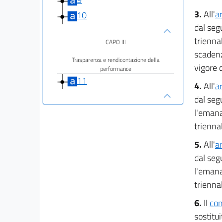
3.
All'
a
10
dal seg
trienna
CAPO III
scadenz
Trasparenza e rendicontazione della
vigore 
performance
11
4.
All'
a
dal seg
CAPO IV
l'emana
trienna
Soggetti del processo di misurazione e
valutazione
della
5.
All'
a
performance
dal seg
12
l'emana
13
trienna
14
6.
Il
com
14 bis
sostitui