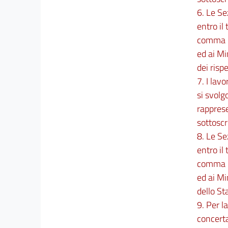
Dirigenza pubblica
6. Le Se
37
entro il
38
comma 5,
39
ed ai Mi
40
dei risp
41
7. I lav
42
si svolg
43
rapprese
sottosc
44
8. Le Se
45
entro il
46
comma 7,
47
ed ai Mi
dello St
CAPO III
9. Per l
concerta
Uffici, piante organiche, mobilità e accessi