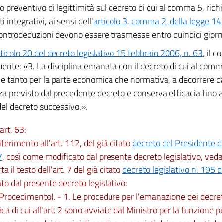
lo preventivo di legittimità sul decreto di cui al comma 5, ric
 integrativi, ai sensi dell'
articolo 3, comma 2, della legge 1
 controdeduzioni devono essere trasmesse entro quindici giorni
rticolo 20 del decreto legislativo 15 febbraio 2006, n. 63
, il 
uente: «3. La disciplina emanata con il decreto di cui al com
le tanto per la parte economica che normativa, a decorrere d
a previsto dal precedente decreto e conserva efficacia fino al
del decreto successivo.».
art. 63:
riferimento all'art. 112, del già citato
decreto del Presidente d
7
, così come modificato dal presente decreto legislativo, vedasi
rta il testo dell'art. 7 del già citato
decreto legislativo n. 195 
to dal presente decreto legislativo:
(Procedimento). - 1. Le procedure per l'emanazione dei decret
ca di cui all'art. 2 sono avviate dal Ministro per la funzione