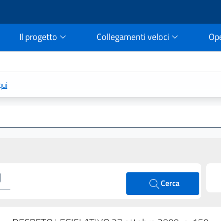
Il progetto
Collegamenti veloci
Op
rtale della legge vigent
qui
Cerca