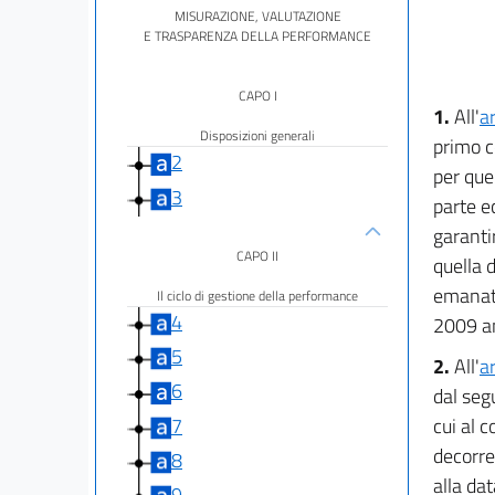
MISURAZIONE, VALUTAZIONE
E TRASPARENZA DELLA PERFORMANCE
CAPO I
1.
All'
a
Disposizioni generali
primo c
2
per que
3
parte e
garantir
CAPO II
quella 
emanato
Il ciclo di gestione della performance
4
2009 anc
5
2.
All'
a
6
dal seg
7
cui al 
decorre
8
alla dat
9