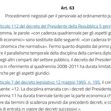
Art. 63
Procedimenti negoziali per il personale ad ordinamento pu
rticolo 112 del decreto del Presidente della Repubblica 5 gen
omma, le parole: «con cadenza quadriennale per gli aspetti gi
lli economici» sono sostituite dalle seguenti: «con cadenza tr
conomica che normativa». Fermo quanto disposto dal primo pe
e il parallelismo temporale della disciplina della carriera dipl
degli altri comparti del settore pubblico, il decreto del Presid
 in riferimento al quadriennio 2008-2011 ha durata limitat
he per gli aspetti giuridici.
rticolo 7 del decreto legislativo 12 maggio 1995, n. 195
, il c
uente: «12. La disciplina emanata con i decreti del Presidente
comma 11 ha durata triennale tanto per la parte economica c
re dai termini di scadenza previsti dai precedenti decreti, e c
a di entrata in vigore dei decreti successivi.».