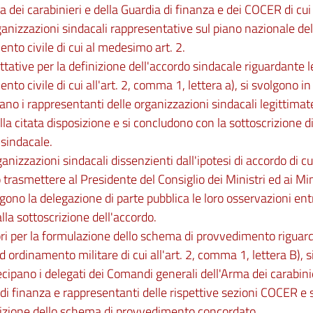
a dei carabinieri e della Guardia di finanza e dei COCER di cui 
ganizzazioni sindacali rappresentative sul piano nazionale dell
nto civile di cui al medesimo art. 2.
attative per la definizione dell'accordo sindacale riguardante l
nto civile di cui all'art. 2, comma 1, lettera a), si svolgono in 
ano i rappresentanti delle organizzazioni sindacali legittimate
lla citata disposizione e si concludono con la sottoscrizione di
sindacale.
ganizzazioni sindacali dissenzienti dall'ipotesi di accordo di 
trasmettere al Presidente del Consiglio dei Ministri ed ai Min
no la delegazione di parte pubblica le loro osservazioni entr
alla sottoscrizione dell'accordo.
ori per la formulazione dello schema di provvedimento riguard
ad ordinamento militare di cui all'art. 2, comma 1, lettera B), s
ecipano i delegati dei Comandi generali dell'Arma dei carabinie
di finanza e rappresentanti delle rispettive sezioni COCER e 
rizione dello schema di provvedimento concordato.