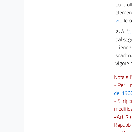
15
control
16
elementi
20
, le
TITOLO III
7.
All'
a
MERITO E PREMI
dal seg
trienna
CAPO I
scadenz
vigore 
Disposizioni generali
17
Nota all'
18
- Per il 
19
del 196
19 bis
- Si ripo
modifica
CAPO II
«Art. 7 
Repubbli
Premi
20