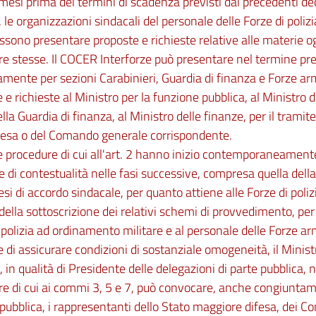
mesi prima dei termini di scadenza previsti dai precedenti dec
 le organizzazioni sindacali del personale delle Forze di poli
ossono presentare proposte e richieste relative alle materie o
e stesse. Il COCER Interforze può presentare nel termine pr
mente per sezioni Carabinieri, Guardia di finanza e Forze arm
 e richieste al Ministro per la funzione pubblica, al Ministro de
lla Guardia di finanza, al Ministro delle finanze, per il tramit
ifesa o del Comando generale corrispondente.
e procedure di cui all'art. 2 hanno inizio contemporaneament
e di contestualità nelle fasi successive, compresa quella dell
tesi di accordo sindacale, per quanto attiene alle Forze di pol
e della sottoscrizione dei relativi schemi di provvedimento, pe
 polizia ad ordinamento militare e al personale delle Forze ar
ne di assicurare condizioni di sostanziale omogeneità, il Minist
, in qualità di Presidente delle delegazioni di parte pubblica, 
e di cui ai commi 3, 5 e 7, può convocare, anche congiuntam
 pubblica, i rappresentanti dello Stato maggiore difesa, dei C