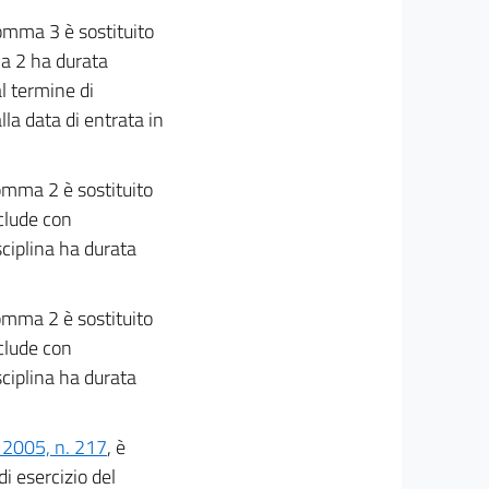
 comma 3 è sostituito
ma 2 ha durata
l termine di
la data di entrata in
comma 2 è sostituito
clude con
sciplina ha durata
comma 2 è sostituito
clude con
sciplina ha durata
e 2005, n. 217
, è
di esercizio del