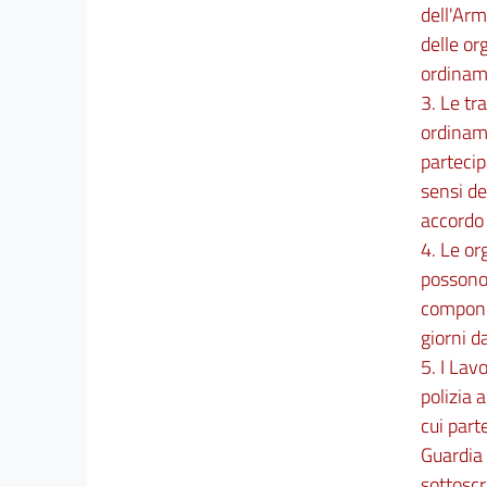
dell'Arm
TITOLO IV
delle or
ordiname
NUOVE NORME GENERALI
SULL'ORDINAMENTO DEL LAVORO ALLE
3. Le tr
DIPENDENZE
ordiname
DELLE AMMINISTRAZIONI PUBBLICHE
partecip
sensi de
CAPO I
accordo 
Principi generali
4. Le or
32
possono 
33
compongo
34
giorni d
35
5. I Lav
36
polizia 
cui part
CAPO II
Guardia 
sottosc