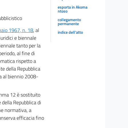
esporta in Akoma
ntoso
bblicistico
collegamento
permanente
naio 1967, n. 18
, al
indice dell'atto
uridici e biennale
iennale tanto per la
riodo, al fine di
omatica rispetto a
ente della Repubblica
a al biennio 2008-
omma 12 è sostituito
 della Repubblica di
he normativa, a
onserva efficacia fino