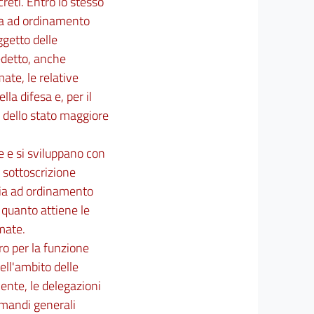
reti. Entro lo stesso
zia ad ordinamento
ggetto delle
edetto, anche
ate, le relative
lla difesa e, per il
e dello stato maggiore
e e si sviluppano con
a sottoscrizione
izia ad ordinamento
r quanto attiene le
mate.
ro per la funzione
nell'ambito delle
ente, le delegazioni
omandi generali