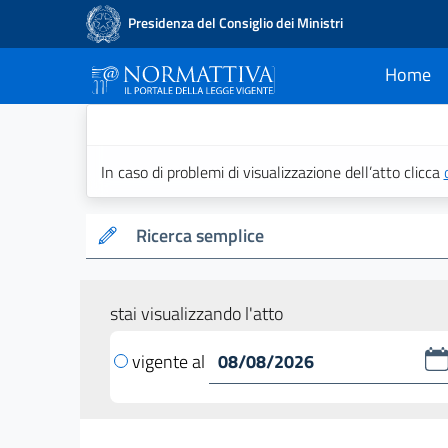
Presidenza del Consiglio dei Ministri
Home
current
Normattiva - Il po
In caso di problemi di visualizzazione dell’atto clicca
Ricerca semplice
stai visualizzando l'atto
vigente al