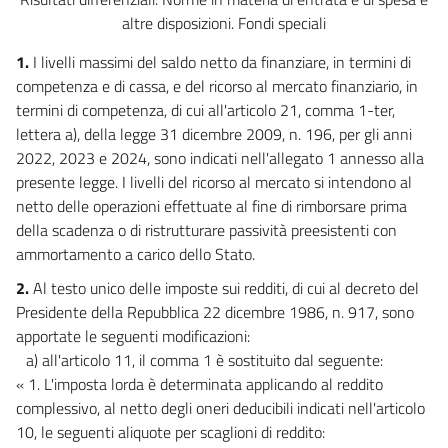
altre disposizioni. Fondi speciali
14
15
1.
I livelli massimi del saldo netto da finanziare, in termini di
competenza e di cassa, e del ricorso al mercato finanziario, in
16
termini di competenza, di cui all'articolo 21, comma 1-ter,
17
lettera a), della legge 31 dicembre 2009, n. 196, per gli anni
18
2022, 2023 e 2024, sono indicati nell'allegato 1 annesso alla
19
presente legge. I livelli del ricorso al mercato si intendono al
netto delle operazioni effettuate al fine di rimborsare prima
20
della scadenza o di ristrutturare passività preesistenti con
21
ammortamento a carico dello Stato.
22
2.
Al testo unico delle imposte sui redditi, di cui al decreto del
Presidente della Repubblica 22 dicembre 1986, n. 917, sono
Allegati
apportate le seguenti modificazioni:
Allegati
a) all'articolo 11, il comma 1 è sostituito dal seguente:
« 1. L'imposta lorda è determinata applicando al reddito
Allegato 1
complessivo, al netto degli oneri deducibili indicati nell'articolo
Allegato 2
10, le seguenti aliquote per scaglioni di reddito:
Allegato 3