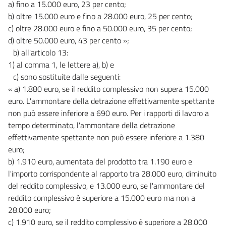
a) fino a 15.000 euro, 23 per cento;
Allegato 4
b) oltre 15.000 euro e fino a 28.000 euro, 25 per cento;
c) oltre 28.000 euro e fino a 50.000 euro, 35 per cento;
Allegato 5
d) oltre 50.000 euro, 43 per cento »;
Allegato 6
b) all'articolo 13:
Allegato 7
1) al comma 1, le lettere a), b) e
c) sono sostituite dalle seguenti:
Allegato 8
« a) 1.880 euro, se il reddito complessivo non supera 15.000
Allegato 9
euro. L'ammontare della detrazione effettivamente spettante
Allegato 10
non può essere inferiore a 690 euro. Per i rapporti di lavoro a
tempo determinato, l'ammontare della detrazione
Allegato 11
effettivamente spettante non può essere inferiore a 1.380
Allegato 12
euro;
Allegato 13
b) 1.910 euro, aumentata del prodotto tra 1.190 euro e
Allegato 14
l'importo corrispondente al rapporto tra 28.000 euro, diminuito
del reddito complessivo, e 13.000 euro, se l'ammontare del
Allegato 15
reddito complessivo è superiore a 15.000 euro ma non a
Allegato 16
28.000 euro;
Allegato 17
c) 1.910 euro, se il reddito complessivo è superiore a 28.000