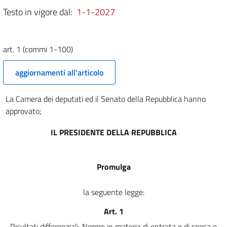
Testo in vigore dal:
1-1-2027
1 (commi 1001-1013)
SEZIONE II
APPROVAZIONE DEGLI STATI DI PREVISIONE
2
art. 1 (commi 1-100)
3
aggiornamenti all'articolo
4
5
La Camera dei deputati ed il Senato della Repubblica hanno
approvato;
6
7
IL PRESIDENTE DELLA REPUBBLICA
8
9
Promulga
10
11
la seguente legge:
12
Art. 1
13
Risultati differenziali. Norme in materia di entrata e di spesa e