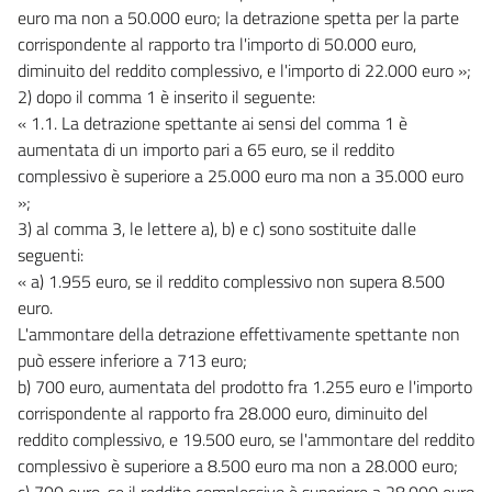
euro ma non a 50.000 euro; la detrazione spetta per la parte
Allegato 18
corrispondente al rapporto tra l'importo di 50.000 euro,
Allegato 19
diminuito del reddito complessivo, e l'importo di 22.000 euro »;
Allegato 20
2) dopo il comma 1 è inserito il seguente:
« 1.1. La detrazione spettante ai sensi del comma 1 è
Allegato 21
aumentata di un importo pari a 65 euro, se il reddito
Tabelle A e B
complessivo è superiore a 25.000 euro ma non a 35.000 euro
Tabelle A e B
»;
3) al comma 3, le lettere a), b) e c) sono sostituite dalle
Quadro bilancio di competenza
seguenti:
Quadro bilancio di competenza
« a) 1.955 euro, se il reddito complessivo non supera 8.500
euro.
Quadro bilancio di cassa
L'ammontare della detrazione effettivamente spettante non
Quadro bilancio di cassa
può essere inferiore a 713 euro;
Bilancio per azioni
b) 700 euro, aumentata del prodotto fra 1.255 euro e l'importo
Bilancio per azioni
corrispondente al rapporto fra 28.000 euro, diminuito del
reddito complessivo, e 19.500 euro, se l'ammontare del reddito
Stati di previsione
complessivo è superiore a 8.500 euro ma non a 28.000 euro;
Tabelle
c) 700 euro, se il reddito complessivo è superiore a 28.000 euro