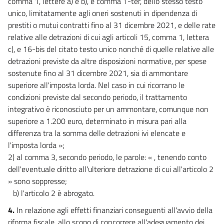
comma 1, lettere a) e b), e comma 1-ter, dello stesso testo
unico, limitatamente agli oneri sostenuti in dipendenza di
prestiti o mutui contratti fino al 31 dicembre 2021, e delle rate
relative alle detrazioni di cui agli articoli 15, comma 1, lettera
c), e 16-bis del citato testo unico nonché di quelle relative alle
detrazioni previste da altre disposizioni normative, per spese
sostenute fino al 31 dicembre 2021, sia di ammontare
superiore all'imposta lorda. Nel caso in cui ricorrano le
condizioni previste dal secondo periodo, il trattamento
integrativo è riconosciuto per un ammontare, comunque non
superiore a 1.200 euro, determinato in misura pari alla
differenza tra la somma delle detrazioni ivi elencate e
l'imposta lorda »;
2) al comma 3, secondo periodo, le parole: « , tenendo conto
dell'eventuale diritto all'ulteriore detrazione di cui all'articolo 2
» sono soppresse;
b) l'articolo 2 è abrogato.
4.
In relazione agli effetti finanziari conseguenti all'avvio della
riforma fiscale, allo scopo di concorrere all'adeguamento dei