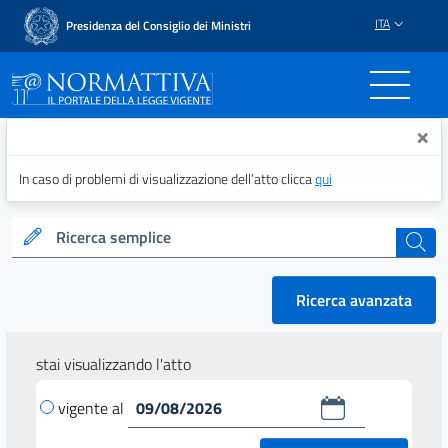
ITA
Presidenza del Consiglio dei Ministri
Normattiva - Il portale del
×
In caso di problemi di visualizzazione dell’atto clicca
qui
Ricerca semplice
cerca
Ricerca avanzata
stai visualizzando l'atto
vigente al