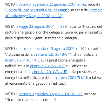
da carbonio riciclato))
VISTO il
decreto legislativo 22 gennaio 2004, n. 42
, recante
CAPO I
"
Codice dei beni culturali e del paesaggio
, ai sensi dell'
articolo
Energia da fonti rinnovabili nel settore dei trasporti
10 della legge 6 luglio 2002, n. 137
";
39
40
VISTA la
legge 23 agosto 2004, n. 239
, recante "Riordino del
41
settore energetico, nonché delega al Governo per il riassetto
delle disposizioni vigenti in materia di energia";
CAPO II
((Criteri di sostenibilità e
VISTO il
decreto legislativo 19 agosto 2005, n. 192
, recante
di riduzione delle emissioni di gas
a effetto serra per i biocarburanti,
"Attuazione della
direttiva (UE) 2018/844
, che modifica la
i bioliquidi e i combustibili da biomassa))
direttiva 2010/31/UE
sulla prestazione energetica
42
nell'edilizia e la
direttiva 2012/27/UE
sull'efficienza
42 bis
energetica, della
direttiva 2010/31/UE
, sulla prestazione
energetica nell'edilizia, e della
direttiva 2002/91/CE
relativa
43
al rendimento energetico nell'edilizia";
44
CAPO III
VISTO il
decreto legislativo 3 aprile 2006, n. 152
, recante
Disposizioni in materia di mobilità elettrica
"Norme in materia ambientale";
45