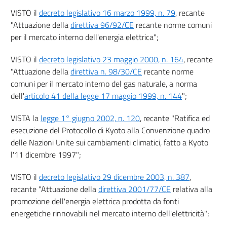
31
VISTO il
decreto legislativo 16 marzo 1999, n. 79
, recante
32
"Attuazione della
direttiva 96/92/CE
recante norme comuni
per il mercato interno dell'energia elettrica";
33
CAPO II
VISTO il
decreto legislativo 23 maggio 2000, n. 164
, recante
Reti di teleriscaldamento
"Attuazione della
direttiva n. 98/30/CE
recante norme
34
comuni per il mercato interno del gas naturale, a norma
CAPO III
dell'
articolo 41 della legge 17 maggio 1999, n. 144
";
Reti elettriche, gas e reti idrogeno
35
VISTA la
legge 1° giugno 2002, n. 120
, recante "Ratifica ed
36
esecuzione del Protocollo di Kyoto alla Convenzione quadro
delle Nazioni Unite sui cambiamenti climatici, fatto a Kyoto
37
l'11 dicembre 1997";
38
TITOLO V
VISTO il
decreto legislativo 29 dicembre 2003, n. 387
,
((Energia rinnovabile nei trasporti e
recante "Attuazione della
direttiva 2001/77/CE
relativa alla
criteri di sostenibilità e di riduzione delle emissioni
promozione dell'energia elettrica prodotta da fonti
per biocarburanti, bioliquidi, combustibili
energetiche rinnovabili nel mercato interno dell'elettricità";
da biomassa, combustibili rinnovabili
di origine non biologica e carburanti