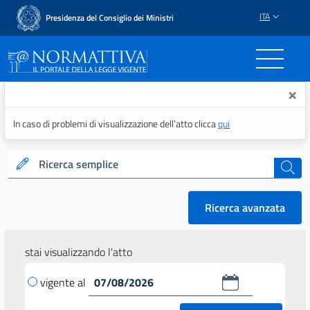
ITA
Presidenza del Consiglio dei Ministri
Normattiva - Il portale del
×
In caso di problemi di visualizzazione dell’atto clicca
qui
Ricerca semplice
cerca
Ricerca avanzata
stai visualizzando l'atto
vigente al