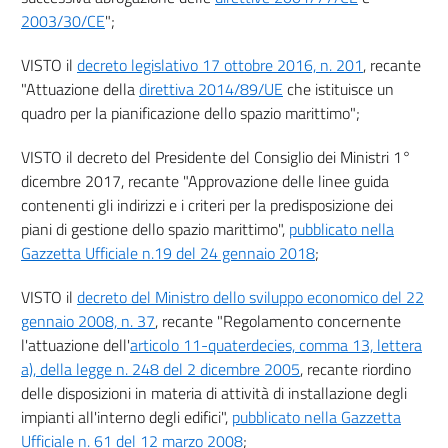
Allegato VII
2003/30/CE
";
Allegato
VISTO il
decreto legislativo 17 ottobre 2016, n. 201
, recante
Allegato VIII
"Attuazione della
direttiva 2014/89/UE
che istituisce un
quadro per la pianificazione dello spazio marittimo";
VISTO il decreto del Presidente del Consiglio dei Ministri 1°
dicembre 2017, recante "Approvazione delle linee guida
contenenti gli indirizzi e i criteri per la predisposizione dei
piani di gestione dello spazio marittimo",
pubblicato nella
Gazzetta Ufficiale n.19 del 24 gennaio 2018
;
VISTO il
decreto del Ministro dello sviluppo economico del 22
gennaio 2008, n. 37
, recante "Regolamento concernente
l'attuazione dell'
articolo 11-quaterdecies, comma 13, lettera
a), della legge n. 248 del 2 dicembre 2005
, recante riordino
delle disposizioni in materia di attività di installazione degli
impianti all'interno degli edifici",
pubblicato nella Gazzetta
Ufficiale n. 61 del 12 marzo 2008
;