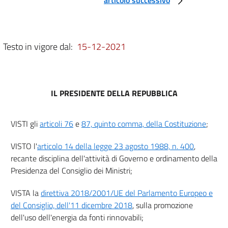
CAPO II
Regimi di sostegno per la produzione di energia elettrica da fonti rinnovabili
5
6
Testo in vigore dal:
15-12-2021
7
7 bis
8
IL PRESIDENTE DELLA REPUBBLICA
9
CAPO III
VISTI gli
articoli 76
e
87, quinto comma, della Costituzione
;
Regimi di sostegno per la produzione di energia termica da fonti rinnovabili, il
biometano e lo sviluppo tecnologico e industriale
VISTO l'
articolo 14 della legge 23 agosto 1988, n. 400
,
10
recante disciplina dell'attività di Governo e ordinamento della
11
Presidenza del Consiglio dei Ministri;
11 bis
VISTA la
direttiva 2018/2001/UE del Parlamento Europeo e
12
del Consiglio, dell'11 dicembre 2018
, sulla promozione
CAPO IV
dell'uso dell'energia da fonti rinnovabili;
Norme in materia di attuazione e coordinamento con il PNRR e allocazione dei