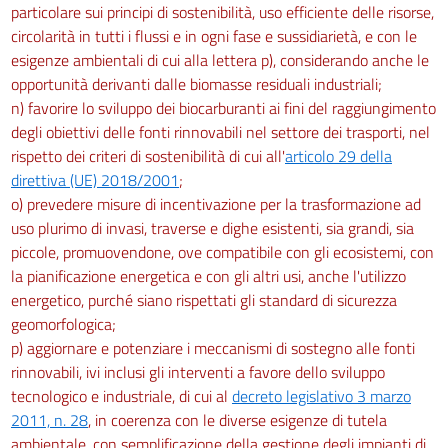
particolare sui principi di sostenibilità, uso efficiente delle risorse,
circolarità in tutti i flussi e in ogni fase e sussidiarietà, e con le
esigenze ambientali di cui alla lettera p), considerando anche le
opportunità derivanti dalle biomasse residuali industriali;
n) favorire lo sviluppo dei biocarburanti ai fini del raggiungimento
degli obiettivi delle fonti rinnovabili nel settore dei trasporti, nel
rispetto dei criteri di sostenibilità di cui all'
articolo 29 della
direttiva (UE) 2018/2001
;
o) prevedere misure di incentivazione per la trasformazione ad
uso plurimo di invasi, traverse e dighe esistenti, sia grandi, sia
piccole, promuovendone, ove compatibile con gli ecosistemi, con
la pianificazione energetica e con gli altri usi, anche l'utilizzo
energetico, purché siano rispettati gli standard di sicurezza
geomorfologica;
p) aggiornare e potenziare i meccanismi di sostegno alle fonti
rinnovabili, ivi inclusi gli interventi a favore dello sviluppo
tecnologico e industriale, di cui al
decreto legislativo 3 marzo
2011, n. 28
, in coerenza con le diverse esigenze di tutela
ambientale, con semplificazione della gestione degli impianti di