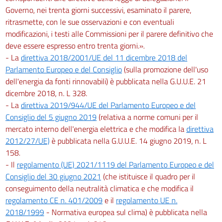
Governo, nei trenta giorni successivi, esaminato il parere,
ritrasmette, con le sue osservazioni e con eventuali
modificazioni, i testi alle Commissioni per il parere definitivo che
deve essere espresso entro trenta giorni.».
- La
direttiva 2018/2001/UE del 11 dicembre 2018 del
Parlamento Europeo e del Consiglio
(sulla promozione dell'uso
dell'energia da fonti rinnovabili) è pubblicata nella G.U.U.E. 21
dicembre 2018, n. L 328.
- La
direttiva 2019/944/UE del Parlamento Europeo e del
Consiglio del 5 giugno 2019
(relativa a norme comuni per il
mercato interno dell'energia elettrica e che modifica la
direttiva
2012/27/UE)
è pubblicata nella G.U.U.E. 14 giugno 2019, n. L
158.
- Il
regolamento (UE) 2021/1119 del Parlamento Europeo e del
Consiglio del 30 giugno 2021
(che istituisce il quadro per il
conseguimento della neutralità climatica e che modifica il
regolamento CE n. 401/2009
e il
regolamento UE n.
2018/1999
- Normativa europea sul clima) è pubblicata nella