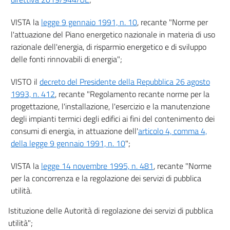
22 bis
VISTA la
legge 9 gennaio 1991, n. 10
, recante "Norme per
23
l'attuazione del Piano energetico nazionale in materia di uso
24
razionale dell'energia, di risparmio energetico e di sviluppo
delle fonti rinnovabili di energia";
25
CAPO II
VISTO il
decreto del Presidente della Repubblica 26 agosto
Regolamentazione tecnica e obblighi
1993, n. 412
, recante "Regolamento recante norme per la
26
progettazione, l'installazione, l'esercizio e la manutenzione
27
degli impianti termici degli edifici ai fini del contenimento dei
consumi di energia, in attuazione dell'
articolo 4, comma 4,
28
della legge 9 gennaio 1991, n. 10
";
29
29 bis
VISTA la
legge 14 novembre 1995, n. 481
, recante "Norme
per la concorrenza e la regolazione dei servizi di pubblica
TITOLO IV
utilità.
AUTOCONSUMO, COMUNITÀ ENERGETICHE RINNOVABILI E SISTEMI DI RETE
CAPO I
Configurazioni di autoconsumo e comunità energetiche rinnovabili
Istituzione delle Autorità di regolazione dei servizi di pubblica
30
utilità";