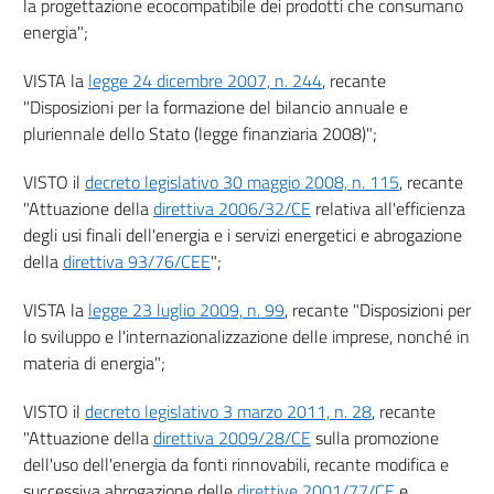
la progettazione ecocompatibile dei prodotti che consumano
Allegati
energia";
Allegato
VISTA la
legge 24 dicembre 2007, n. 244
, recante
Allegato I
"Disposizioni per la formazione del bilancio annuale e
Allegato
pluriennale dello Stato (legge finanziaria 2008)";
Allegato II
VISTO il
decreto legislativo 30 maggio 2008, n. 115
, recante
Allegato
"Attuazione della
direttiva 2006/32/CE
relativa all'efficienza
Allegato III
degli usi finali dell'energia e i servizi energetici e abrogazione
della
direttiva 93/76/CEE
";
Allegato
Allegato IV
VISTA la
legge 23 luglio 2009, n. 99
, recante "Disposizioni per
lo sviluppo e l'internazionalizzazione delle imprese, nonché in
Allegato
materia di energia";
Allegato V
VISTO il
decreto legislativo 3 marzo 2011, n. 28
, recante
Allegato
"Attuazione della
direttiva 2009/28/CE
sulla promozione
Allegato VI
dell'uso dell'energia da fonti rinnovabili, recante modifica e
Allegato
successiva abrogazione delle
direttive 2001/77/CE
e