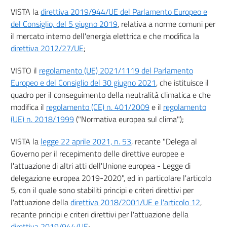
proventi delle aste CO2
VISTA la
direttiva 2019/944/UE del Parlamento Europeo e
13
del Consiglio, del 5 giugno 2019
, relativa a norme comuni per
il mercato interno dell'energia elettrica e che modifica la
14
direttiva 2012/27/UE
;
15
CAPO V
VISTO il
regolamento (UE) 2021/1119 del Parlamento
Progetti comuni e trasferimenti statistici
Europeo e del Consiglio del 30 giugno 2021
, che istituisce il
16
quadro per il conseguimento della neutralità climatica e che
17
modifica il
regolamento (CE) n. 401/2009
e il
regolamento
(UE) n. 2018/1999
("Normativa europea sul clima");
TITOLO III
PROCEDURE AUTORIZZATIVE, CODICI E REGOLAMENTAZIONE TECNICA
VISTA la
legge 22 aprile 2021, n. 53
CAPO I
, recante "Delega al
Autorizzazioni e procedure amministrative
Governo per il recepimento delle direttive europee e
18
l'attuazione di altri atti dell'Unione europea - Legge di
19
delegazione europea 2019-2020", ed in particolare l'articolo
5, con il quale sono stabiliti principi e criteri direttivi per
20
l'attuazione della
direttiva 2018/2001/UE e l'articolo 12
,
21
recante principi e criteri direttivi per l'attuazione della
22
direttiva 2019/944/UE
;