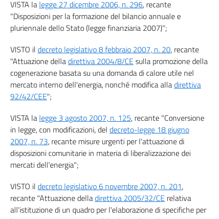
VISTA la
legge 27 dicembre 2006, n. 296
, recante
45 bis
"Disposizioni per la formazione del bilancio annuale e
TITOLO VI
pluriennale dello Stato (legge finanziaria 2007)";
((Informazione, formazione, garanzie
di origine e tracciabilità))
VISTO il
decreto legislativo 8 febbraio 2007, n. 20
Capo I
, recante
Informazione, formazione e garanzie d'origine
"Attuazione della
direttiva 2004/8/CE
sulla promozione della
46
cogenerazione basata su una domanda di calore utile nel
47
mercato interno dell'energia, nonché modifica alla
direttiva
92/42/CEE
";
47 bis
TITOLO VII
VISTA la
legge 3 agosto 2007, n. 125
, recante "Conversione
DISPOSIZIONI FINALI
in legge, con modificazioni, del
decreto-legge 18 giugno
CAPO I
2007, n. 73
, recante misure urgenti per l'attuazione di
Monitoraggio, relazioni e controlli
disposizioni comunitarie in materia di liberalizzazione dei
48
mercati dell'energia";
CAPO II
Disposizioni finali
VISTO il
decreto legislativo 6 novembre 2007, n. 201
,
49
recante "Attuazione della
direttiva 2005/32/CE
relativa
50
all'istituzione di un quadro per l'elaborazione di specifiche per