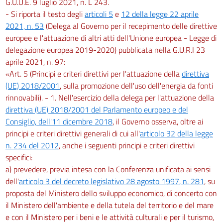
G.U.U.E. 9 luglio 2021, n. L 243.
- Si riporta il testo degli
articoli 5
e
12 della legge 22 aprile
2021, n. 53
(Delega al Governo per il recepimento delle direttive
europee e l'attuazione di altri atti dell'Unione europea - Legge di
delegazione europea 2019-2020) pubblicata nella G.U.R.I 23
aprile 2021, n. 97:
«Art. 5 (Principi e criteri direttivi per l'attuazione della
direttiva
(UE) 2018/2001
, sulla promozione dell'uso dell'energia da fonti
rinnovabili). - 1. Nell'esercizio della delega per l'attuazione della
direttiva (UE) 2018/2001 del Parlamento europeo e del
Consiglio, dell'11 dicembre 2018
, il Governo osserva, oltre ai
principi e criteri direttivi generali di cui all'
articolo 32 della legge
n. 234 del 2012
, anche i seguenti principi e criteri direttivi
specifici:
a) prevedere, previa intesa con la Conferenza unificata ai sensi
dell'
articolo 3 del decreto legislativo 28 agosto 1997, n. 281
, su
proposta del Ministero dello sviluppo economico, di concerto con
il Ministero dell'ambiente e della tutela del territorio e del mare
e con il Ministero per i beni e le attività culturali e per il turismo,