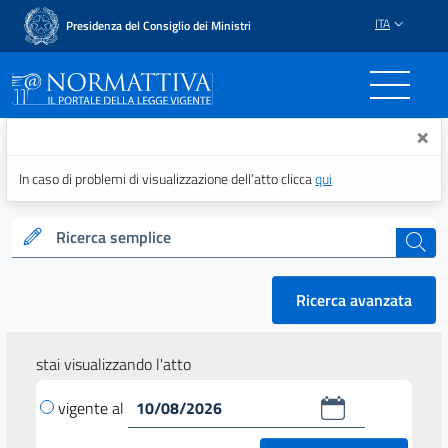
ITA
Presidenza del Consiglio dei Ministri
Normattiva - Il portale del
×
In caso di problemi di visualizzazione dell’atto clicca
qui
Ricerca semplice
cerca
Ricerca avanzata
stai visualizzando l'atto
vigente al