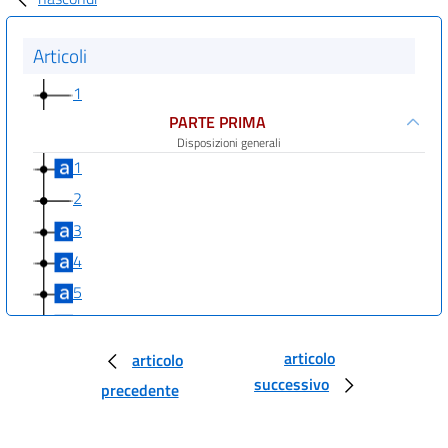
Articoli
1
PARTE PRIMA
Disposizioni generali
1
2
3
4
5
6
7
articolo
articolo
successivo
7 bis
precedente
8