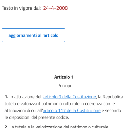
9
Testo in vigore dal:
24-4-2008
9 bis
PARTE SECONDA
Beni culturali
TITOLO I
Tutela
aggiornamenti all'articolo
Capo I
Oggetto della tutela
10
11
12
Articolo 1
13
Principi
14
15
1.
In attuazione dell'
articolo 9 della Costituzione
, la Repubblica
tutela e valorizza il patrimonio culturale in coerenza con le
16
attribuzioni di cui all'
articolo 117 della Costituzione
e secondo
17
le disposizioni del presente codice.
Capo II
2.
La tutela e la valorizzazione del patrimonio culturale
Vigilanza e ispezione