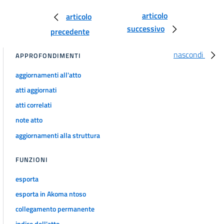
Misure di conservazione
articolo
articolo
29
successivo
precedente
30
31
nascondi
APPROFONDIMENTI
32
aggiornamenti all'atto
33
atti aggiornati
34
atti correlati
35
note atto
36
aggiornamenti alla struttura
37
FUNZIONI
38
39
esporta
40
esporta in Akoma ntoso
41
collegamento permanente
42
indice dell'atto