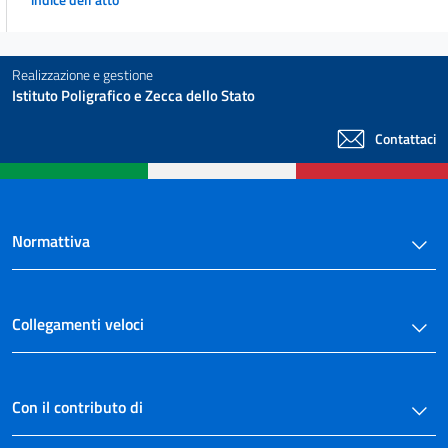
43
44
Realizzazione e gestione
Sezione III
Istituto Poligrafico e Zecca dello Stato
Altre forme di protezione
45
Contattaci
46
47
48
Normattiva
49
50
51
Collegamenti veloci
52
Capo IV
Circolazione in ambito nazionale
Con il contributo di
Sezione I
Alienazione e altri modi di trasmissione