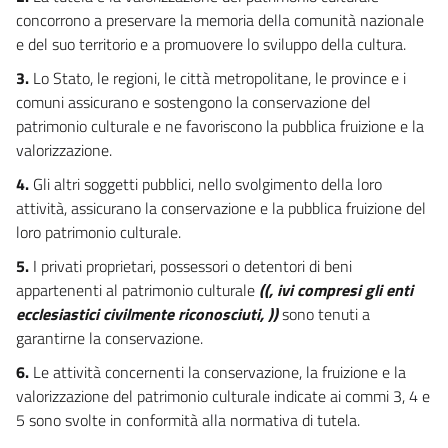
concorrono a preservare la memoria della comunità nazionale
18
e del suo territorio e a promuovere lo sviluppo della cultura.
19
3.
Lo Stato, le regioni, le città metropolitane, le province e i
Capo III
comuni assicurano e sostengono la conservazione del
Protezione e conservazione
Sezione I
patrimonio culturale e ne favoriscono la pubblica fruizione e la
Misure di protezione
valorizzazione.
20
4.
Gli altri soggetti pubblici, nello svolgimento della loro
21
attività, assicurano la conservazione e la pubblica fruizione del
22
loro patrimonio culturale.
23
5.
I privati proprietari, possessori o detentori di beni
24
appartenenti al patrimonio culturale
((, ivi compresi gli enti
ecclesiastici civilmente riconosciuti, ))
sono tenuti a
25
garantirne la conservazione.
26
6.
Le attività concernenti la conservazione, la fruizione e la
27
valorizzazione del patrimonio culturale indicate ai commi 3, 4 e
28
5 sono svolte in conformità alla normativa di tutela.
Sezione II