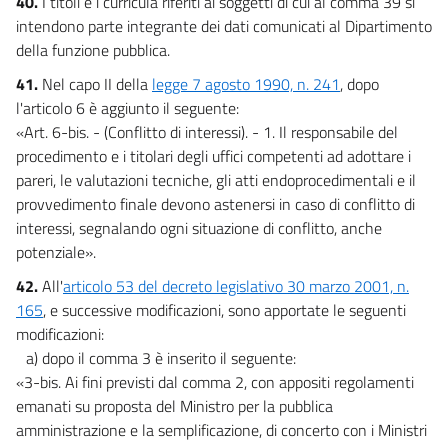
40.
I titoli e i curricula riferiti ai soggetti di cui al comma 39 si
intendono parte integrante dei dati comunicati al Dipartimento
della funzione pubblica.
41.
Nel capo II della
legge 7 agosto 1990, n. 241
, dopo
l'articolo 6 è aggiunto il seguente:
«Art. 6-bis. - (Conflitto di interessi). - 1. Il responsabile del
procedimento e i titolari degli uffici competenti ad adottare i
pareri, le valutazioni tecniche, gli atti endoprocedimentali e il
provvedimento finale devono astenersi in caso di conflitto di
interessi, segnalando ogni situazione di conflitto, anche
potenziale».
42.
All'
articolo 53 del decreto legislativo 30 marzo 2001, n.
165
, e successive modificazioni, sono apportate le seguenti
modificazioni:
a) dopo il comma 3 è inserito il seguente:
«3-bis. Ai fini previsti dal comma 2, con appositi regolamenti
emanati su proposta del Ministro per la pubblica
amministrazione e la semplificazione, di concerto con i Ministri