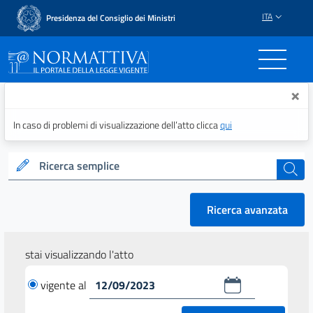
ITA
Presidenza del Consiglio dei Ministri
Normattiva - Il portale del
×
In caso di problemi di visualizzazione dell’atto clicca
qui
Ricerca semplice
cerca
Ricerca avanzata
stai visualizzando l'atto
vigente al