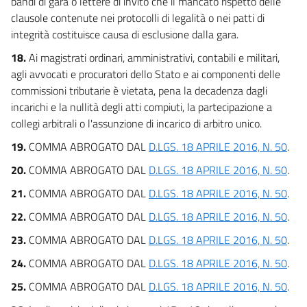
bandi di gara o lettere di invito che il mancato rispetto delle
clausole contenute nei protocolli di legalità o nei patti di
integrità costituisce causa di esclusione dalla gara.
18.
Ai magistrati ordinari, amministrativi, contabili e militari,
agli avvocati e procuratori dello Stato e ai componenti delle
commissioni tributarie è vietata, pena la decadenza dagli
incarichi e la nullità degli atti compiuti, la partecipazione a
collegi arbitrali o l'assunzione di incarico di arbitro unico.
19.
COMMA ABROGATO DAL
D.LGS. 18 APRILE 2016, N. 50
.
20.
COMMA ABROGATO DAL
D.LGS. 18 APRILE 2016, N. 50
.
21.
COMMA ABROGATO DAL
D.LGS. 18 APRILE 2016, N. 50
.
22.
COMMA ABROGATO DAL
D.LGS. 18 APRILE 2016, N. 50
.
23.
COMMA ABROGATO DAL
D.LGS. 18 APRILE 2016, N. 50
.
24.
COMMA ABROGATO DAL
D.LGS. 18 APRILE 2016, N. 50
.
25.
COMMA ABROGATO DAL
D.LGS. 18 APRILE 2016, N. 50
.