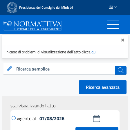
ITA
Presidenza del Consiglio dei Ministri
Normattiva - Il portale del
×
In caso di problemi di visualizzazione dell’atto clicca
qui
Ricerca semplice
cerca
Ricerca avanzata
stai visualizzando l'atto
vigente al