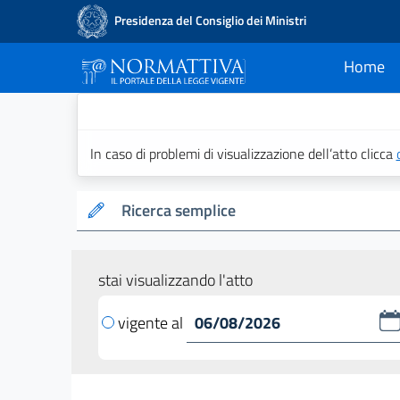
Presidenza del Consiglio dei Ministri
Home
current
Normattiva - Il po
In caso di problemi di visualizzazione dell’atto clicca
Ricerca semplice
stai visualizzando l'atto
vigente al