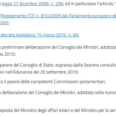
a
legge 27 dicembre 2006, n. 296
, ed in particolare l'artico
l
Regolamento (CE) n. 810/2009 del Parlamento europeo e del
 2009
;
l
decreto legislativo 15 marzo 2010, n. 66
;
a preliminare deliberazione del Consiglio dei Ministri, adottata
lio 2010;
 parere del Consiglio di Stato, espresso dalla Sezione consultiv
vi nell'Adunanza del 20 settembre 2010;
to il parere delle competenti Commissioni parlamentari;
a deliberazione del Consiglio dei Ministri, adottata nella riun
roposta del Ministro degli affari esteri e del Ministro per la s