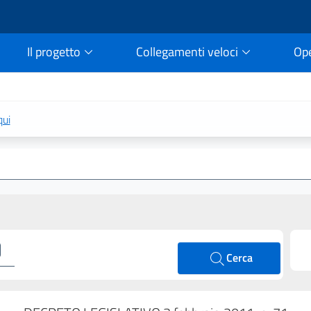
Il progetto
Collegamenti veloci
Op
rtale della legge vigent
qui
Cerca