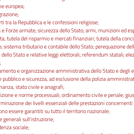
ne europea;
grazione;
rti tra la Repubblica e le confessioni religiose;
a e Forze armate; sicurezza dello Stato; armi, munizioni ed esp
a, tutela del risparmio e mercati finanziari; tutela della con
o; sistema tributario e contabile dello Stato; perequazione dell
i dello Stato e relative leggi elettorali; referendum statali; e
;
amento e organizzazione amministrativa dello Stato e degli en
e pubblico e sicurezza, ad esclusione della polizia amministrat
inanza, stato civile e anagrafi;
sdizione e norme processuali; ordinamento civile e penale; giu
inazione dei livelli essenziali delle prestazioni concernenti i di
no essere garantiti su tutto il territorio nazionale;
 generali sull'istruzione;
denza sociale;