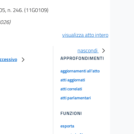
005, n. 246. (11G0109)
2026)
visualizza atto intero
nascondi
APPROFONDIMENTI
uccessivo
aggiornamenti all'atto
atti aggiornati
atti correlati
atti parlamentari
FUNZIONI
esporta