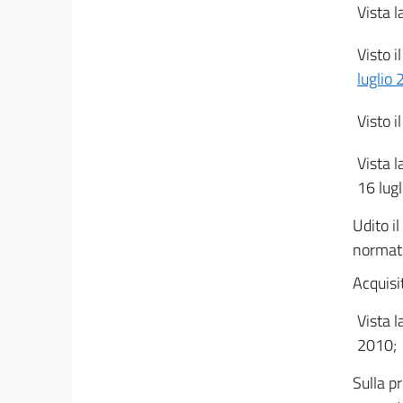
Vista l
Funzioni di protezione ed assistenza, sussidi e
rimpatri
Visto i
24
luglio
25
26
Visto i
27
Vista l
Capo IV
16 lug
Funzioni notarili e di volontaria giurisdizione
Udito il
28
normati
29
Acquisi
30
31
Vista l
2010;
32
33
Sulla p
34