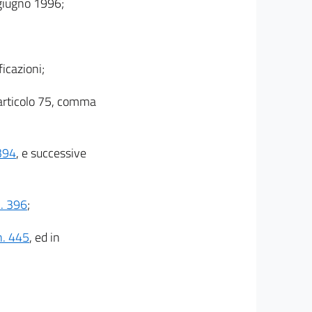
 giugno 1996;
icazioni;
l'articolo 75, comma
 394
, e successive
n. 396
;
n. 445
, ed in