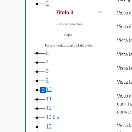
5
Titolo II
Visto i
Funzioni consolari
Visto i
Capo I
Vista l
Funzioni relative allo stato civile
6
Vista l
7
Vista l
8
9
Vista l
10
Visto i
11
comma 
12
convert
12 bis
Vista l
13