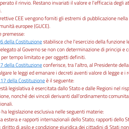
perato il rinvio. Restano invariati il valore e l'efficacia degli at
.
irettive CEE vengono forniti gli estremi di pubblicazione nella
omunità europee (GUCE).
le premesse:
76 della Costituzione
stabilisce che l'esercizio della funzione 
elegato al Governo se non con determinazione di principi e crit
 per tempo limitato e per oggetti definiti.
87 della Costituzione
conferisce, tra l'altro, al Presidente dell
lgare le leggi ed emanare i decreti aventi valore di legge e i 
117 della Costituzione
è il seguente:
stà legislativa è esercitata dallo Stato e dalle Regioni nel ris
ione, nonché dei vincoli derivanti dall'ordinamento comunitar
ionali.
 ha legislazione esclusiva nelle seguenti materie:
ica estera e rapporti internazionali dello Stato; rapporti dello 
 diritto di asilo e condizione giuridica dei cittadini di Stati n