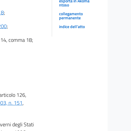
esporta in Akoma
ntoso
18
;
collegamento
permanente
 200
;
indice dell'atto
olo 14, comma 18;
'articolo 126,
03, n. 151
,
erni degli Stati