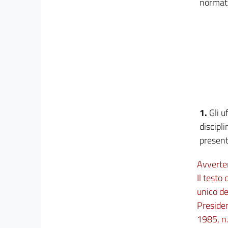
normat
35
Capo V
Funzioni in materia di controversie, di polizia
giudiziaria e di
assistenza giudiziaria
36
37
1.
Gli u
38
discipl
39
present
40
41
Avverte
42
Il testo
unico de
Capo VI
Presiden
Funzioni relative all'amministrazione di
1985, n.
interessi privati