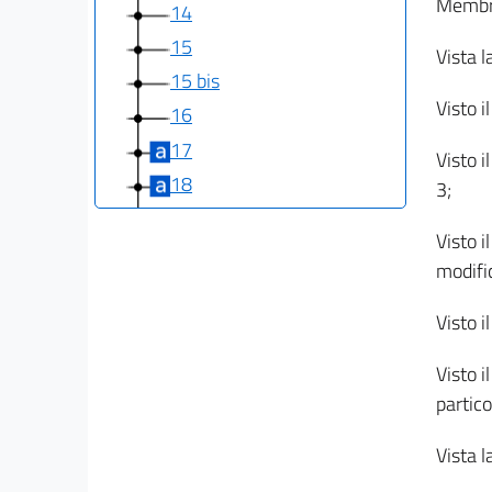
Membri
14
15
Vista l
15 bis
Visto i
16
17
Visto i
18
3;
19
Visto i
20
modifi
Capo II
Visto i
Funzioni relative ai passaporti e documenti di
viaggio
Visto i
21
partico
22
23
Vista l
Capo III