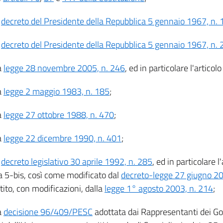
l
decreto del Presidente della Repubblica 5 gennaio 1967, n. 
l
decreto del Presidente della Repubblica 5 gennaio 1967, n.
a
legge 28 novembre 2005, n. 246
, ed in particolare l'artic
a
legge 2 maggio 1983, n. 185
;
a
legge 27 ottobre 1988, n. 470
;
a
legge 22 dicembre 1990, n. 401
;
l
decreto legislativo 30 aprile 1992, n. 285
, ed in particolare l
5-bis, così come modificato dal
decreto-legge 27 giugno 20
ito, con modificazioni, dalla
legge 1° agosto 2003, n. 214
;
a
decisione 96/409/PESC
adottata dai Rappresentanti dei Gov