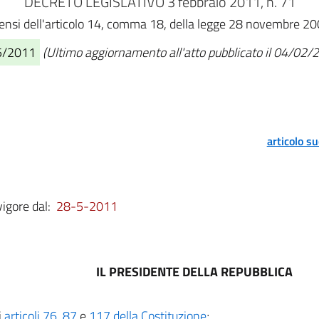
DECRETO LEGISLATIVO 3 febbraio 2011, n. 71
i sensi dell'articolo 14, comma 18, della legge 28 novembre 2
05/2011
(Ultimo aggiornamento all'atto pubblicato il 04/02/
articolo s
vigore dal:
28-5-2011
IL PRESIDENTE DELLA REPUBBLICA
i
articoli 76
,
87
e
117 della Costituzione
;