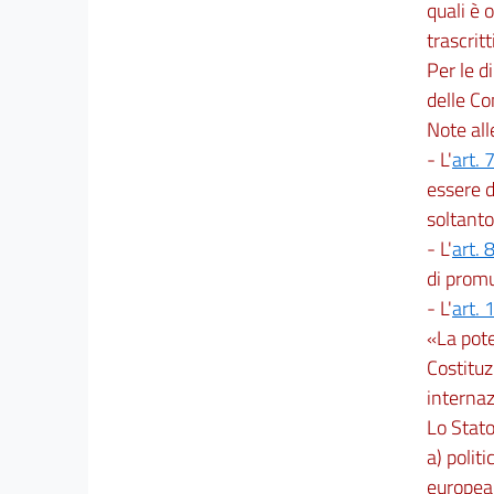
quali è o
43
trascritti
44
Per le d
45
delle C
46
Note al
47
- L'
art. 
Capo VII
essere d
soltanto
Funzioni in materia di navigazione
- L'
art. 
48
di promu
49
- L'
art. 
50
«La pote
51
Costituz
Capo VIII
internaz
Lo Stato
Funzioni in materia di documentazione
a) polit
amministrativa
europea;
52