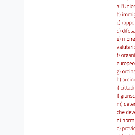
all'Unio
53
b) immi
54
c) rappo
Capo IX
d) difes
e) monet
Funzioni in materia elettorale, scolastica e di
servizio militare
valutari
55
f) organ
56
europeo
57
g) ordin
Capo X
h) ordin
i) cittad
Funzioni in materia di visti
l) giuri
58
m) determ
Capo XI
che devo
n) norme
Funzioni in favore dello sviluppo delle attività
culturali e della
o) previ
promozione economica