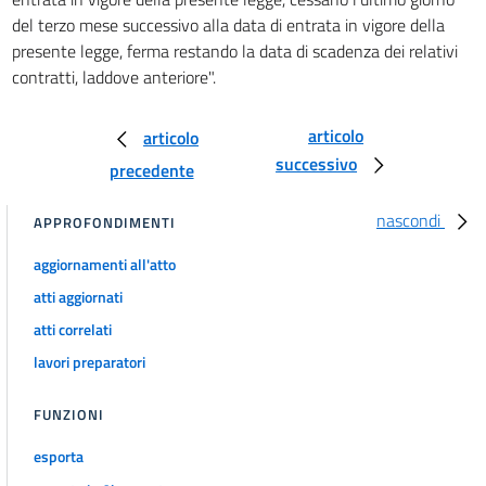
Tabella 1
del terzo mese successivo alla data di entrata in vigore della
Tabella 2
presente legge, ferma restando la data di scadenza dei relativi
contratti, laddove anteriore".
Prospetto di Copertura
Prospetto di Copertura
articolo
articolo
Tabelle
successivo
precedente
Tabella A
nascondi
Tabella B
APPROFONDIMENTI
Tabella C
aggiornamenti all'atto
Tabella D
atti aggiornati
Tabella E
atti correlati
Tabella F
lavori preparatori
FUNZIONI
esporta