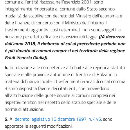
57
comune all'entità riscossa nell'esercizio 2001, sono
integralmente rimborsate al comune dallo Stato secondo
58
modalità da stabilire con decreto del Ministro dell'economia e
59
delle finanze, di concerto con il Ministro dell'interno. I
60
trasferimenti aggiuntivi così determinati non sono soggetti a
riduzione per effetto di altre disposizioni di legge.
((A decorrere
61
dall'anno 2018, il rimborso di cui al precedente periodo non
62
è più dovuto ai comuni compresi nel territorio della regione
63
Friuli Venezia Giulia))
.
64
4.
In relazione alle competenze attribuite alle regioni a statuto
65
speciale e alle province autonome di Trento e di Bolzano in
materia di finanza locale, i trasferimenti erariali di cui al comma
66
3 sono disposti a favore dei citati enti, che provvedono
67
all'attribuzione delle quote dovute ai comuni compresi nei
68
rispettivi territori nel rispetto dello statuto speciale e delle
norme di attuazione.
69
70
5.
Al
decreto legislativo 15 dicembre 1997, n. 446
, sono
apportate le seguenti modificazioni:
71