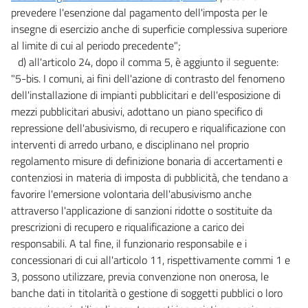
CAPO IV
prevedere l'esenzione dal pagamento dell'imposta per le
INTERVENTI IN MATERIA PREVIDENZIALE E SOCIALE
insegne di esercizio anche di superficie complessiva superiore
37
al limite di cui al periodo precedente";
d) all'articolo 24, dopo il comma 5, è aggiunto il seguente:
38
"5-bis. I comuni, ai fini dell'azione di contrasto del fenomeno
39
dell'installazione di impianti pubblicitari e dell'esposizione di
CAPO V
mezzi pubblicitari abusivi, adottano un piano specifico di
INTERVENTI NEL SETTORE SANITARIO
repressione dell'abusivismo, di recupero e riqualificazione con
40
interventi di arredo urbano, e disciplinano nel proprio
CAPO VI
regolamento misure di definizione bonaria di accertamenti e
STRUMENTI DI GESTIONE DEL DEBITO PUBBLICO
contenziosi in materia di imposta di pubblicità, che tendano a
41
favorire l'emersione volontaria dell'abusivismo anche
42
attraverso l'applicazione di sanzioni ridotte o sostituite da
prescrizioni di recupero e riqualificazione a carico dei
CAPO VII
responsabili. A tal fine, il funzionario responsabile e i
INTERVENTI IN MATERIA DI LAVORO
43
concessionari di cui all'articolo 11, rispettivamente commi 1 e
3, possono utilizzare, previa convenzione non onerosa, le
44
banche dati in titolarità o gestione di soggetti pubblici o loro
CAPO VIII