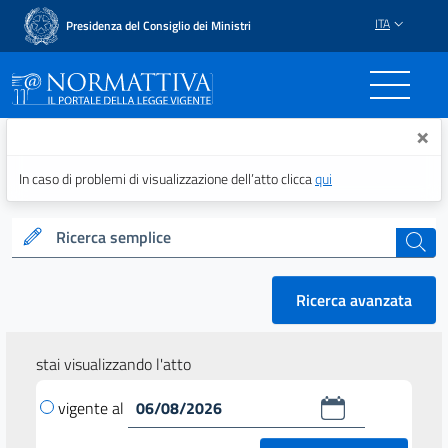
ITA
Presidenza del Consiglio dei Ministri
Normattiva - Il portale del
×
In caso di problemi di visualizzazione dell’atto clicca
qui
Ricerca semplice
cerca
Ricerca avanzata
stai visualizzando l'atto
vigente al