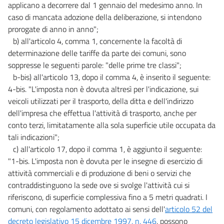
applicano a decorrere dal 1 gennaio del medesimo anno. In
24
caso di mancata adozione della deliberazione, si intendono
25
prorogate di anno in anno";
26
b) all'articolo 4, comma 1, concernente la facoltà di
determinazione delle tariffe da parte dei comuni, sono
27
soppresse le seguenti parole: "delle prime tre classi";
CAPO III
b-bis) all'articolo 13, dopo il comma 4, è inserito il seguente:
PATTO DI STABILITÀ INTERNO PER GLI ENTI PUBBLICI
4-bis. "L'imposta non è dovuta altresì per l'indicazione, sui
28
veicoli utilizzati per il trasporto, della ditta e dell'indirizzo
29
dell'impresa che effettua l'attività di trasporto, anche per
30
conto terzi, limitatamente alla sola superficie utile occupata da
tali indicazioni";
31
c) all'articolo 17, dopo il comma 1, è aggiunto il seguente:
32
"1-bis. L'imposta non è dovuta per le insegne di esercizio di
33
attività commerciali e di produzione di beni o servizi che
contraddistinguono la sede ove si svolge l'attività cui si
34
riferiscono, di superficie complessiva fino a 5 metri quadrati. I
35
comuni, con regolamento adottato ai sensi dell'
articolo 52 del
36
decreto legislativo 15 dicembre 1997, n. 446
, possono