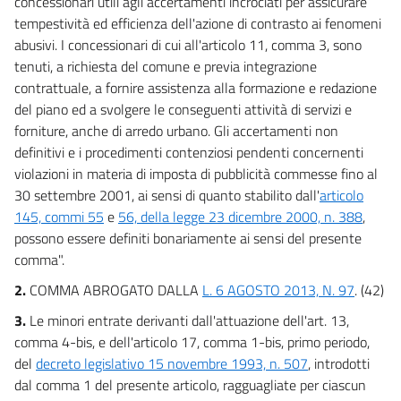
concessionari utili agli accertamenti incrociati per assicurare
INTERVENTI IN MATERIA DI INVESTIMENTI PUBBLICI
tempestività ed efficienza dell'azione di contrasto ai fenomeni
45
abusivi. I concessionari di cui all'articolo 11, comma 3, sono
46
tenuti, a richiesta del comune e previa integrazione
47
contrattuale, a fornire assistenza alla formazione e redazione
del piano ed a svolgere le conseguenti attività di servizi e
48
forniture, anche di arredo urbano. Gli accertamenti non
CAPO IX
definitivi e i procedimenti contenziosi pendenti concernenti
ALTRI INTERVENTI
violazioni in materia di imposta di pubblicità commesse fino al
49
30 settembre 2001, ai sensi di quanto stabilito dall'
articolo
50
145, commi 55
e
56, della legge 23 dicembre 2000, n. 388
,
51
possono essere definiti bonariamente ai sensi del presente
comma".
52
2.
COMMA ABROGATO DALLA
L. 6 AGOSTO 2013, N. 97
. (42)
53
54
3.
Le minori entrate derivanti dall'attuazione dell'art. 13,
comma 4-bis, e dell'articolo 17, comma 1-bis, primo periodo,
55
del
decreto legislativo 15 novembre 1993, n. 507
, introdotti
56
dal comma 1 del presente articolo, ragguagliate per ciascun