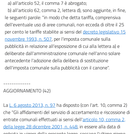
a) all'articolo 52, il comma 7 è abrogato;
72
b) all'articolo 62, comma 2, lettera d), sono aggiunte, in fine,
73
le seguenti parole: "in modo che detta tariffa, comprensiva
dell'eventuale uso di aree comunali, non ecceda di oltre il 25
74
per cento le tariffe stabilite ai sensi del
decreto legislativo 15
75
novembre 1993, n. 507
, per l'imposta comunale sulla
76
pubblicità in relazione all'esposizione di cui alla lettera a) e
deliberate dall'amministrazione comunale nell'anno solare
77
antecedente l'adozione della delibera di sostituzione
TITOLO IV
dell'imposta comunale sulla pubblicità con il canone".
NORME FINALI
78
-------------
79
AGGIORNAMENTO (42)
Allegati
La
L. 6 agosto 2013, n. 97
ha disposto (con l'art. 10, comma 2)
Allegato A
che "Gli affidamenti del servizio di accertamento e riscossione di
Allegato A
entrate comunali effettuati ai sensi dell'
articolo 10, comma 2,
della legge 28 dicembre 2001, n. 448
, in essere alla data di
Tabelle
entrata in vigore della presente legge, cessano l'ultimo giorno