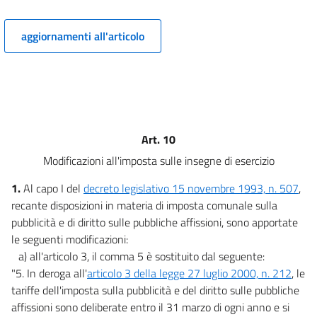
12
13
aggiornamenti all'articolo
14
15
TITOLO III
DISPOSIZIONI IN MATERIA DI SPESA
16
Art. 10
17
Modificazioni all'imposta sulle insegne di esercizio
18
19
1.
Al capo I del
decreto legislativo 15 novembre 1993, n. 507
,
recante disposizioni in materia di imposta comunale sulla
20
pubblicità e di diritto sulle pubbliche affissioni, sono apportate
21
le seguenti modificazioni:
22
a) all'articolo 3, il comma 5 è sostituito dal seguente:
"5. In deroga all'
articolo 3 della legge 27 luglio 2000, n. 212
, le
23
tariffe dell'imposta sulla pubblicità e del diritto sulle pubbliche
CAPO II
affissioni sono deliberate entro il 31 marzo di ogni anno e si
SPESE DELLE AMMINISTRAZIONI PUBBLICHE