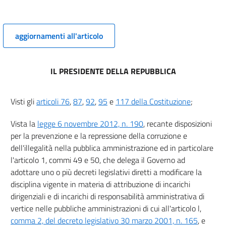
Inconferibilità di incarichi a componenti di organi di indirizzo
politico
6
aggiornamenti all'articolo
7
8
IL PRESIDENTE DELLA REPUBBLICA
Capo V
Visti gli
articoli 76
,
87
,
92
,
95
e
117 della Costituzione
;
Incompatibilità tra incarichi nelle pubbliche amministrazioni e
negli enti privati in controllo pubblico e cariche in enti di diritto
privato regolati o finanziati dalle pubbliche amministrazioni nonchè
Vista la
legge 6 novembre 2012, n. 190
, recante disposizioni
lo svolgimento di attività professionale
per la prevenzione e la repressione della corruzione e
9
dell'illegalità nella pubblica amministrazione ed in particolare
10
l'articolo 1, commi 49 e 50, che delega il Governo ad
Capo VI
adottare uno o più decreti legislativi diretti a modificare la
disciplina vigente in materia di attribuzione di incarichi
Incompatibilità tra incarichi nelle pubbliche amministrazioni e
dirigenziali e di incarichi di responsabilità amministrativa di
negli enti privati in controllo pubblico e cariche di componenti di
vertice nelle pubbliche amministrazioni di cui all'articolo l,
organi di indirizzo politico
comma 2, del decreto legislativo 30 marzo 2001, n. 165
, e
11