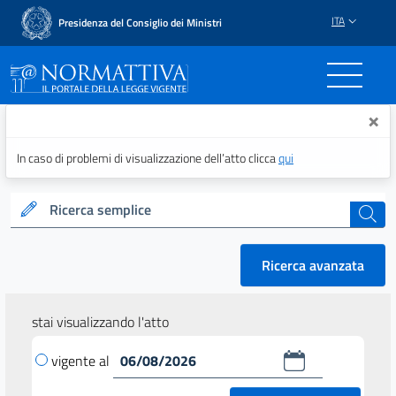
ITA
Presidenza del Consiglio dei Ministri
Normattiva - Il portale del
×
In caso di problemi di visualizzazione dell’atto clicca
qui
Ricerca semplice
cerca
Ricerca avanzata
stai visualizzando l'atto
vigente al