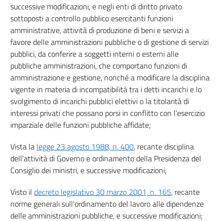
successive modificazioni, e negli enti di diritto privato
12
sottoposti a controllo pubblico esercitanti funzioni
13
amministrative, attività di produzione di beni e servizi a
14
favore delle amministrazioni pubbliche o di gestione di servizi
pubblici, da conferire a soggetti interni o esterni alle
Capo VII
pubbliche amministrazioni, che comportano funzioni di
Vigilanza e sanzioni
amministrazione e gestione, nonché a modificare la disciplina
15
vigente in materia di incompatibilità tra i detti incarichi e lo
svolgimento di incarichi pubblici elettivi o la titolarità di
16
interessi privati che possano porsi in conflitto con l'esercizio
17
imparziale delle funzioni pubbliche affidate;
18
Vista la
legge 23 agosto 1988, n. 400
, recante disciplina
19
dell'attività di Governo e ordinamento della Presidenza del
Capo VIII
Consiglio dei ministri, e successive modificazioni;
Norme finali e transitorie
Visto il
decreto legislativo 30 marzo 2001, n. 165
, recante
20
norme generali sull'ordinamento del lavoro alle dipendenze
21
delle amministrazioni pubbliche, e successive modificazioni;