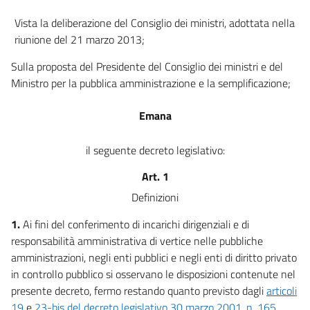
22
Vista la deliberazione del Consiglio dei ministri, adottata nella
23
riunione del 21 marzo 2013;
Sulla proposta del Presidente del Consiglio dei ministri e del
Ministro per la pubblica amministrazione e la semplificazione;
Emana
il seguente decreto legislativo:
Art. 1
Definizioni
1.
Ai fini del conferimento di incarichi dirigenziali e di
responsabilità amministrativa di vertice nelle pubbliche
amministrazioni, negli enti pubblici e negli enti di diritto privato
in controllo pubblico si osservano le disposizioni contenute nel
presente decreto, fermo restando quanto previsto dagli
articoli
19
e
23-bis del decreto legislativo 30 marzo 2001, n. 165
,