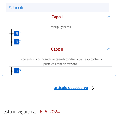
Articoli
Capo I
Principi generali
1
2
Capo II
Inconferibilità di incarichi in caso di condanna per reati contro la
pubblica amministrazione
3
Capo III
articolo successivo
Inconferibilità di incarichi a soggetti provenienti da enti di
diritto privato regolati o finanziati dalle pubbliche amministrazioni
4
5
Testo in vigore dal:
6-6-2024
Capo IV