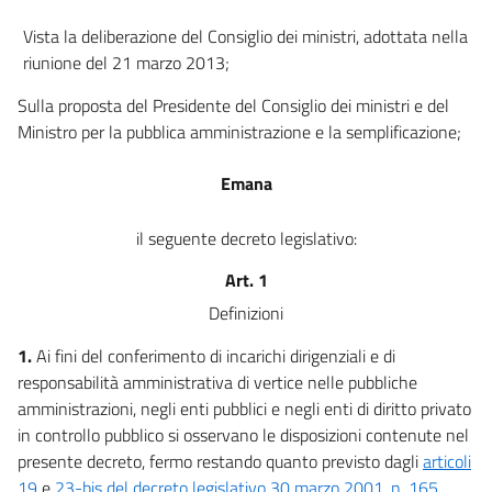
22
Vista la deliberazione del Consiglio dei ministri, adottata nella
23
riunione del 21 marzo 2013;
Sulla proposta del Presidente del Consiglio dei ministri e del
Ministro per la pubblica amministrazione e la semplificazione;
Emana
il seguente decreto legislativo:
Art. 1
Definizioni
1.
Ai fini del conferimento di incarichi dirigenziali e di
responsabilità amministrativa di vertice nelle pubbliche
amministrazioni, negli enti pubblici e negli enti di diritto privato
in controllo pubblico si osservano le disposizioni contenute nel
presente decreto, fermo restando quanto previsto dagli
articoli
19
e
23-bis del decreto legislativo 30 marzo 2001, n. 165
,