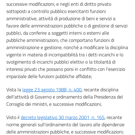
successive modificazioni, e negli enti di diritto privato
12
sottoposti a controllo pubblico esercitanti funzioni
13
amministrative, attività di produzione di beni e servizi a
14
favore delle amministrazioni pubbliche o di gestione di servizi
pubblici, da conferire a soggetti interni o esterni alle
Capo VII
pubbliche amministrazioni, che comportano funzioni di
Vigilanza e sanzioni
amministrazione e gestione, nonché a modificare la disciplina
15
vigente in materia di incompatibilità tra i detti incarichi e lo
svolgimento di incarichi pubblici elettivi o la titolarità di
16
interessi privati che possano porsi in conflitto con l'esercizio
17
imparziale delle funzioni pubbliche affidate;
18
Vista la
legge 23 agosto 1988, n. 400
, recante disciplina
19
dell'attività di Governo e ordinamento della Presidenza del
Capo VIII
Consiglio dei ministri, e successive modificazioni;
Norme finali e transitorie
Visto il
decreto legislativo 30 marzo 2001, n. 165
, recante
20
norme generali sull'ordinamento del lavoro alle dipendenze
21
delle amministrazioni pubbliche, e successive modificazioni;