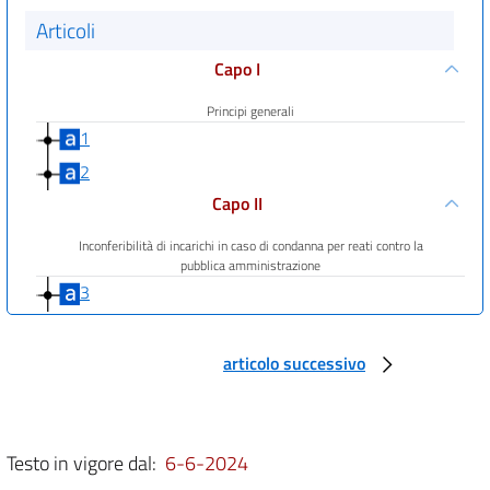
Articoli
Capo I
Principi generali
1
2
Capo II
Inconferibilità di incarichi in caso di condanna per reati contro la
pubblica amministrazione
3
Capo III
articolo successivo
Inconferibilità di incarichi a soggetti provenienti da enti di
diritto privato regolati o finanziati dalle pubbliche amministrazioni
4
5
Testo in vigore dal:
6-6-2024
Capo IV