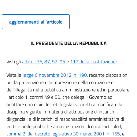
Inconferibilità di incarichi a componenti di organi di indirizzo
politico
6
aggiornamenti all'articolo
7
8
IL PRESIDENTE DELLA REPUBBLICA
Capo V
Visti gli
articoli 76
,
87
,
92
,
95
e
117 della Costituzione
;
Incompatibilità tra incarichi nelle pubbliche amministrazioni e
negli enti privati in controllo pubblico e cariche in enti di diritto
privato regolati o finanziati dalle pubbliche amministrazioni nonchè
Vista la
legge 6 novembre 2012, n. 190
, recante disposizioni
lo svolgimento di attività professionale
per la prevenzione e la repressione della corruzione e
9
dell'illegalità nella pubblica amministrazione ed in particolare
10
l'articolo 1, commi 49 e 50, che delega il Governo ad
Capo VI
adottare uno o più decreti legislativi diretti a modificare la
disciplina vigente in materia di attribuzione di incarichi
Incompatibilità tra incarichi nelle pubbliche amministrazioni e
dirigenziali e di incarichi di responsabilità amministrativa di
negli enti privati in controllo pubblico e cariche di componenti di
vertice nelle pubbliche amministrazioni di cui all'articolo l,
organi di indirizzo politico
comma 2, del decreto legislativo 30 marzo 2001, n. 165
, e
11