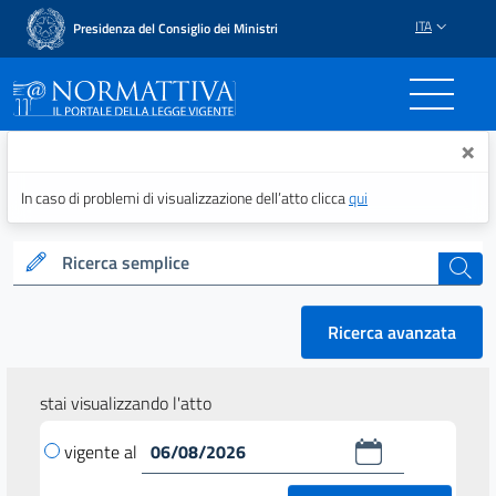
ITA
Presidenza del Consiglio dei Ministri
Normattiva - Il portale del
×
In caso di problemi di visualizzazione dell’atto clicca
qui
Ricerca semplice
cerca
Ricerca avanzata
stai visualizzando l'atto
vigente al