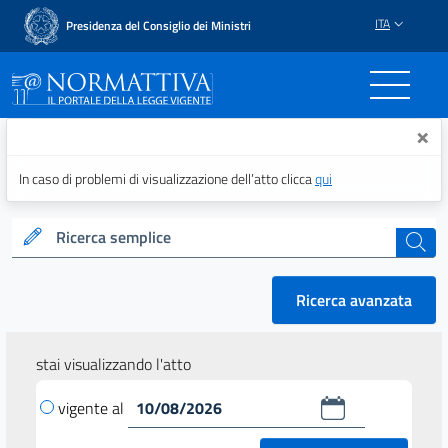
ITA
Presidenza del Consiglio dei Ministri
Normattiva - Il portale del
×
In caso di problemi di visualizzazione dell’atto clicca
qui
Ricerca semplice
cerca
Ricerca avanzata
stai visualizzando l'atto
vigente al