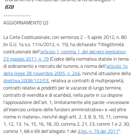
((Sezione II
((2))
Obblighi di informazione e contenuto del contratto di pacchetto turistico))
-------------
art. 34
AGGIORNAMENTO (2)
art. 35
art. 36
La Corte Costituzionale, con sentenza 2 - 5 aprile 2012, n. 80
(in G.U. 1a s.s. 11/4/2012, n. 15), ha dichiarato "l'illegittimità
art. 37
costituzionale dell'
articolo 1, comma 1, del decreto legislativo
((Sezione III
23 maggio 2011, n. 79
(Codice della normativa statale in tema
Modifiche al contratto di pacchetto turistico prima dell'inizio del pacchetto))
di ordinamento e mercato del turismo, a norma dell'
articolo 14
art. 38
della legge 28 novembre 2005, n. 246
, nonché attuazione della
art. 39
direttiva 2008/122/CE
, relativa ai contratti di multiproprietà,
art. 40
contratti relativi ai prodotti per le vacanze di lungo termine,
contratti di rivendita e di scambio), nella parte in cui dispone
art. 41
l'approvazione dell'art. 1, limitatamente alle parole «necessarie
((Sezione IV
all'esercizio unitario delle funzioni amministrative» e «ed altre
Esecuzione del pacchetto))
norme in materia», nonché degli artt. 2, 3, 8, 9, 10, 11, comma
art. 42
1, 12, 13, 14, 15, 16, 18, 20, comma 2, 21, 23, commi 1 e 2, 30,
art. 43
comma 1, 68 e 69 dell'allegato 1 del
d.lgs. n. 79 del 2011
".