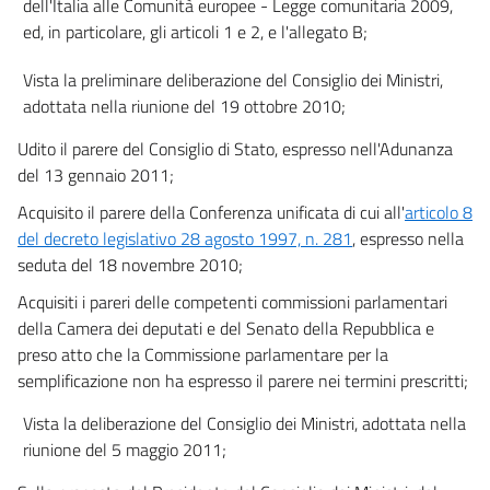
dell'Italia alle Comunità europee - Legge comunitaria 2009,
AGENZIE DI VIAGGIO E TURISMO
CAPO I
ed, in particolare, gli articoli 1 e 2, e l'allegato B;
AGENZIE E ORGANIZZATORI DI VIAGGI
art. 18
Vista la preliminare deliberazione del Consiglio dei Ministri,
adottata nella riunione del 19 ottobre 2010;
art. 19
art. 20
Udito il parere del Consiglio di Stato, espresso nell'Adunanza
art. 21
del 13 gennaio 2011;
TITOLO V
Acquisito il parere della Conferenza unificata di cui all'
articolo 8
TIPOLOGIE DI PRODOTTI TURISTICI E RELATIVI CIRCUITI NAZIONALI DI
del decreto legislativo 28 agosto 1997, n. 281
, espresso nella
ECCELLENZA
seduta del 18 novembre 2010;
CAPO I
DISPOSIZIONI GENERALI
Acquisiti i pareri delle competenti commissioni parlamentari
art. 22
della Camera dei deputati e del Senato della Repubblica e
art. 23
preso atto che la Commissione parlamentare per la
semplificazione non ha espresso il parere nei termini prescritti;
CAPO II
TURISMO CULTURALE
Vista la deliberazione del Consiglio dei Ministri, adottata nella
art. 24
riunione del 5 maggio 2011;
art. 25