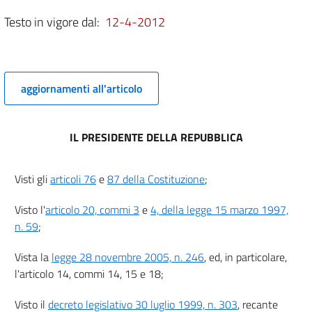
art. 1
Testo in vigore dal:
12-4-2012
art. 2
art. 3
CAPO II
aggiornamenti all'articolo
IMPRESE TURISTICHE
art. 4
art. 5
IL PRESIDENTE DELLA REPUBBLICA
TITOLO II
PROFESSIONI E FORMAZIONE NEL SETTORE TURISTICO
Visti gli
articoli 76
e
87 della Costituzione
;
CAPO I
PROFESSIONI TURISTICHE
art. 6
Visto l'
articolo 20, commi 3
e
4, della legge 15 marzo 1997,
n. 59
;
CAPO II
MERCATO DEL LAVORO
Vista la
legge 28 novembre 2005, n. 246
, ed, in particolare,
art. 7
l'articolo 14, commi 14, 15 e 18;
TITOLO III
MERCATO DEL TURISMO
Visto il
decreto legislativo 30 luglio 1999, n. 303
, recante
CAPO I