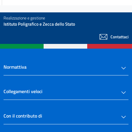
((Sezione VIII
Disposizioni generali))
Realizzazione e gestione
art. 51 quinquies
Istituto Poligrafico e Zecca dello Stato
art. 51 sexies
Contattaci
((Sezione IX
Tutela amministrativa e giurisdizionale))
art. 51 septies
art. 51 octies
Normattiva
art. 51 novies
CAPO II
DELLE LOCAZIONI TURISTICHE
Collegamenti veloci
art. 52
art. 53
TITOLO VII
Con il contributo di
ORDINAMENTO
CAPO I
ORGANIZZAZIONE