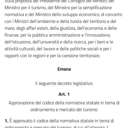
Sulla proposta del Presidente del Consiglio dei Ministri, del
art. 26
Ministro per il turismo, del Ministro per la semplificazione
CAPO III
normativa e del Ministro dello sviluppo economico, di concerto
TURISMO SOCIALE
con i Ministri dell'ambiente e della tutela del territorio e del
art. 27
mare, degli affari esteri, della giustizia, dell'economia e delle
CAPO IV
finanze, per la pubblica amministrazione e l'innovazione,
ALTRI SETTORI
dell'istruzione, dell'università e della ricerca, per i beni e le
art. 28
attività culturali, del lavoro e delle politiche sociali e per i
art. 29
rapporti con le regioni e per la coesione territoriale;
art. 30
Emana
art. 31
TITOLO I
il seguente decreto legislativo:
CONTRATTI
CAPO I
Art. 1
CONTRATTI DEL TURISMO ORGANIZZATO
((Sezione I
Approvazione del codice della normativa statale in tema di
Pacchetti turistici e servizi turistici collegati))
ordinamento e mercato del turismo
art. 32
1.
È approvato il codice della normativa statale in tema di
art. 33
ordinamento e mercato del turismo, di cui all'allegato 1.