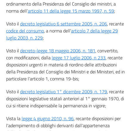
ordinamento della Presidenza del Consiglio dei ministri, a
STRUTTURE RICETTIVE E ALTRE FORME DI RICETTIVITÀ
art. 8
norma dell'
articolo 11 della legge 15 marzo 1997, n. 59
;
art. 9
Visto il
decreto legislativo 6 settembre 2005, n. 206
, recante
art. 10
codice del consumo
, a norma dell'
articolo 7 della legge 29
luglio 2003, n. 229
;
art. 11
CAPO II
Visto il
decreto-legge 18 maggio 2006, n. 181
, convertito,
ALTRE STRUTTURE RICETTIVE
con modificazioni, dalla
legge 17 luglio 2006, n 233
, recante
art. 12
disposizioni urgenti in materia di riordino delle attribuzioni
art. 13
della Presidenza del Consiglio dei Ministri e dei Ministeri, ed in
art. 14
particolare l'articolo 1, comma 19-bis;
CAPO III
Visto il
decreto legislativo 1° dicembre 2009, n. 179
, recante
DISPOSIZIONI COMUNI PER LE STRUTTURE TURISTICO RICETTIVE
disposizioni legislative statali anteriori al 1° gennaio 1970, di
art. 15
cui si ritiene indispensabile la permanenza in vigore;
art. 16
art. 17
Vista la
legge 4 giugno 2010, n. 96
, recante disposizioni per
l'adempimento di obblighi derivanti dall'appartenenza
TITOLO IV