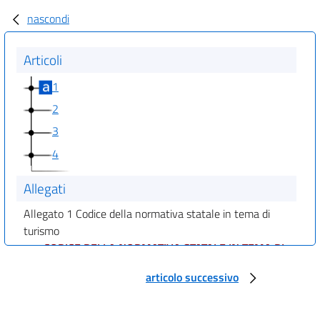
nascondi
Articoli
1
2
3
4
Allegati
Allegato 1 Codice della normativa statale in tema di
turismo
CODICE DELLA NORMATIVA STATALE IN TEMA DI
ORDINAMENTO E MERCATO DEL TURISMO
articolo successivo
TITOLO I
DISPOSIZIONI GENERALI
CAPO I
DEI PRINCIPI GENERALI