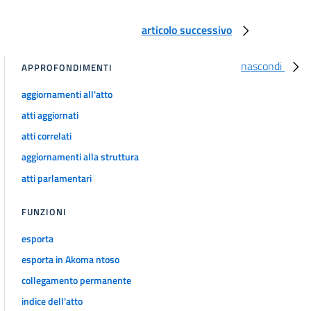
art. 44
art. 45
articolo successivo
art. 46
nascondi
((Sezione V
APPROFONDIMENTI
Protezione in caso d'insolvenza o fallimento))
aggiornamenti all'atto
art. 47
atti aggiornati
art. 48
atti correlati
((Sezione VI
Servizi turistici collegati))
aggiornamenti alla struttura
art. 49
atti parlamentari
((Sezione VII
Responsabilità del venditore))
FUNZIONI
art. 50
esporta
art. 51
esporta in Akoma ntoso
art. 51 bis
collegamento permanente
art. 51 ter
indice dell'atto
art. 51 quater