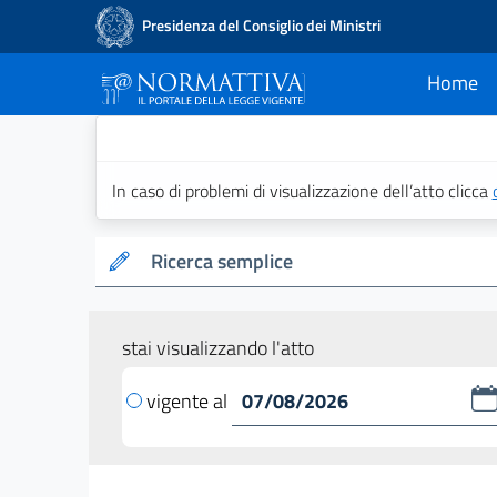
Presidenza del Consiglio dei Ministri
Home
current
Normattiva - Il po
In caso di problemi di visualizzazione dell’atto clicca
Ricerca semplice
stai visualizzando l'atto
vigente al