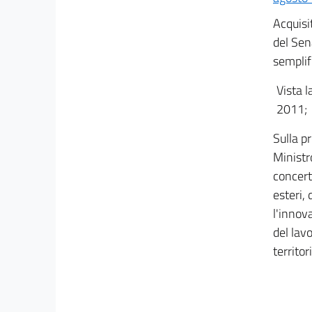
art. 11
Acquisi
CAPO II
del Sen
ALTRE STRUTTURE RICETTIVE
semplif
art. 12
Vista l
art. 13
2011;
art. 14
CAPO III
Sulla pr
DISPOSIZIONI COMUNI PER LE STRUTTURE
Ministr
TURISTICO RICETTIVE
concerto
art. 15
esteri,
art. 16
l'innova
art. 17
del lavo
TITOLO IV
territor
AGENZIE DI VIAGGIO E TURISMO
CAPO I
AGENZIE E ORGANIZZATORI DI VIAGGI
art. 18