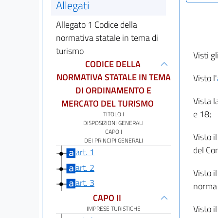
Allegati
Allegato 1 Codice della
normativa statale in tema di
turismo
Visti gl
CODICE DELLA
NORMATIVA STATALE IN TEMA
Visto l'
DI ORDINAMENTO E
Vista l
MERCATO DEL TURISMO
e 18;
TITOLO I
DISPOSIZIONI GENERALI
CAPO I
Visto i
DEI PRINCIPI GENERALI
del Con
art. 1
art. 2
Visto i
art. 3
norma 
CAPO II
Visto i
IMPRESE TURISTICHE