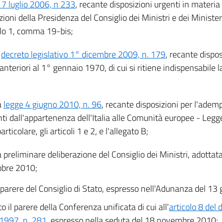
17 luglio 2006, n 233
, recante disposizioni urgenti in materia 
zioni della Presidenza del Consiglio dei Ministri e dei Ministeri
colo 1, comma 19-bis;
l
decreto legislativo 1° dicembre 2009, n. 179
, recante dispos
 anteriori al 1° gennaio 1970, di cui si ritiene indispensabile
a
legge 4 giugno 2010, n. 96
, recante disposizioni per l'adem
nti dall'appartenenza dell'Italia alle Comunità europee - Leg
articolare, gli articoli 1 e 2, e l'allegato B;
a preliminare deliberazione del Consiglio dei Ministri, adottata
obre 2010;
l parere del Consiglio di Stato, espresso nell'Adunanza del 1
o il parere della Conferenza unificata di cui all'
articolo 8 del 
1997, n. 281
, espresso nella seduta del 18 novembre 2010;