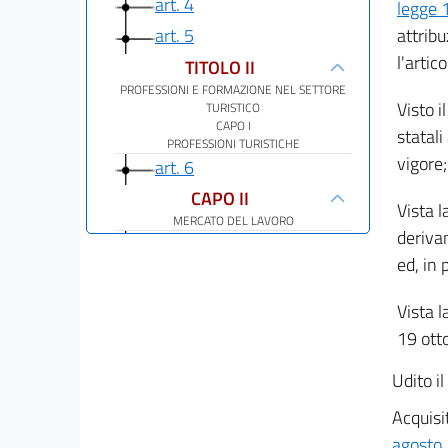
art. 4
legge 
attribu
art. 5
l'arti
TITOLO II
PROFESSIONI E FORMAZIONE NEL SETTORE
Visto i
TURISTICO
CAPO I
statali
PROFESSIONI TURISTICHE
vigore;
art. 6
CAPO II
Vista l
MERCATO DEL LAVORO
deriva
art. 7
ed, in p
TITOLO III
MERCATO DEL TURISMO
Vista l
CAPO I
STRUTTURE RICETTIVE E ALTRE FORME DI
19 ott
RICETTIVITÀ
art. 8
Udito i
art. 9
Acquisit
art. 10
agosto 