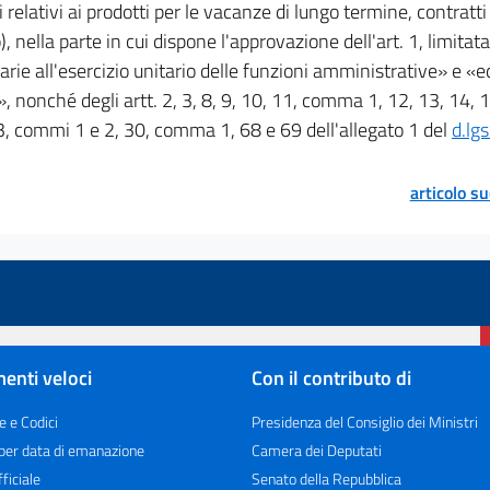
i relativi ai prodotti per le vacanze di lungo termine, contratti 
, nella parte in cui dispone l'approvazione dell'art. 1, limita
rie all'esercizio unitario delle funzioni amministrative» e «e
, nonché degli artt. 2, 3, 8, 9, 10, 11, comma 1, 12, 13, 14,
3, commi 1 e 2, 30, comma 1, 68 e 69 dell'allegato 1 del
d.lg
articolo s
enti veloci
Con il contributo di
e e Codici
Presidenza del Consiglio dei Ministri
 per data di emanazione
Camera dei Deputati
ficiale
Senato della Repubblica