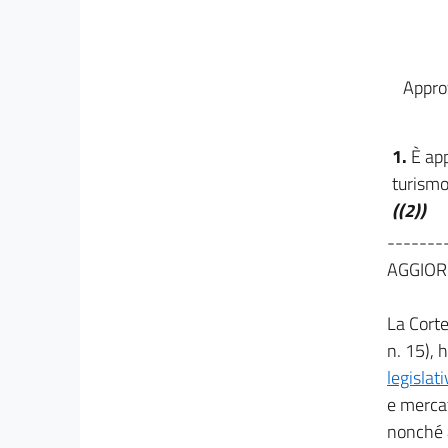
art. 19
art. 20
art. 21
Appro
TITOLO V
TIPOLOGIE DI PRODOTTI TURISTICI E RELATIVI
CIRCUITI NAZIONALI DI ECCELLENZA
1.
È ap
CAPO I
turismo,
DISPOSIZIONI GENERALI
art. 22
((2))
art. 23
-------
AGGIOR
CAPO II
TURISMO CULTURALE
art. 24
La Corte
art. 25
n. 15), h
legislat
art. 26
e mercat
CAPO III
nonché 
TURISMO SOCIALE