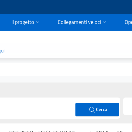
Il progetto
Collegamenti veloci
Op
rtale della legge vigent
qui
Cerca