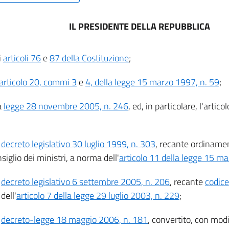
IL PRESIDENTE DELLA REPUBBLICA
i
articoli 76
e
87 della Costituzione
;
articolo 20, commi 3
e
4, della legge 15 marzo 1997, n. 59
;
a
legge 28 novembre 2005, n. 246
, ed, in particolare, l'arti
l
decreto legislativo 30 luglio 1999, n. 303
, recante ordiname
siglio dei ministri, a norma dell'
articolo 11 della legge 15 m
l
decreto legislativo 6 settembre 2005, n. 206
, recante
codic
dell'
articolo 7 della legge 29 luglio 2003, n. 229
;
l
decreto-legge 18 maggio 2006, n. 181
, convertito, con modi