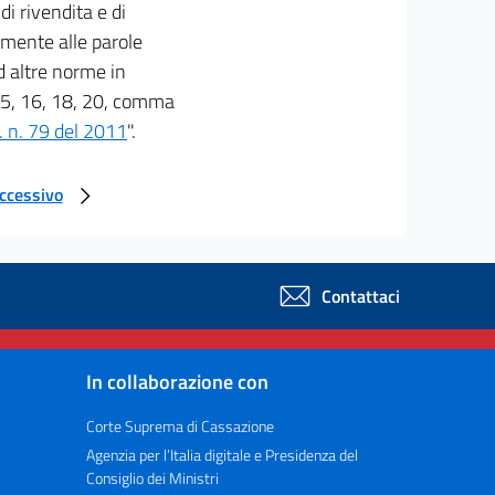
di rivendita e di
tamente alle parole
d altre norme in
 15, 16, 18, 20, comma
s. n. 79 del 2011
".
uccessivo
Contattaci
In collaborazione con
Corte Suprema di Cassazione
Agenzia per l’Italia digitale e Presidenza del
Consiglio dei Ministri