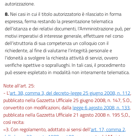
Titolo I
autorizzazione.
(Disposizioni relative ai procedimenti
di competenza del Ministero della giustizia)
8.
Nei casi in cui il titolo autorizzatorio è rilasciato in forma
44
espressa, ferma restando la presentazione telematica
45
dell'istanza e dei relativi documenti, l'Amministrazione può, per
motivi imperativi di interesse generale, effettuare nel corso
46
dell'istruttoria di sua competenza un colloquio con il
47
richiedente, al fine di valutarne l'integrità personale e
48
l'idoneità a svolgere la richiesta attività di servizi, ovvero
verifiche ispettive o sopralluoghi. In tali casi, il procedimento
49
può essere espletato in modalità non interamente telematica.
50
51
Note all'art. 25:
- L'
art. 38, comma 3, del decreto-legge 25 giugno 2008, n. 112
,
52
pubblicato nella Gazzetta Ufficiale 25 giugno 2008, n. 147, S.O.,
53
convertito con modificazioni, dalla
legge 6 agosto 2008, n. 133
,
54
pubblicata nella Gazzetta Ufficiale 21 agosto 2008 n. 195 S,O.,
così recita:
55
«3. Con regolamento, adottato ai sensi dell'
art. 17, comma 2,
56