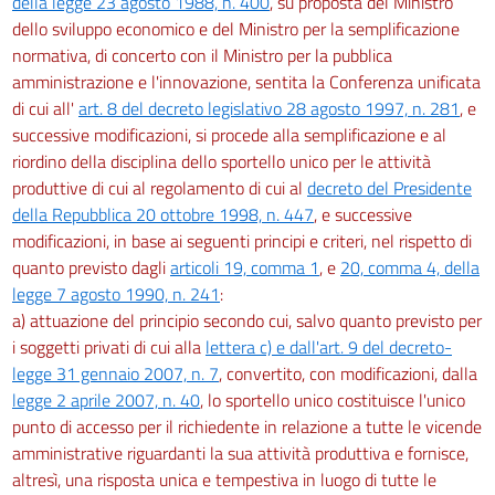
della legge 23 agosto 1988, n. 400
, su proposta del Ministro
57
dello sviluppo economico e del Ministro per la semplificazione
normativa, di concerto con il Ministro per la pubblica
58
amministrazione e l'innovazione, sentita la Conferenza unificata
59
di cui all'
art. 8 del decreto legislativo 28 agosto 1997, n. 281
, e
60
successive modificazioni, si procede alla semplificazione e al
61
riordino della disciplina dello sportello unico per le attività
produttive di cui al regolamento di cui al
decreto del Presidente
62
della Repubblica 20 ottobre 1998, n. 447
, e successive
63
modificazioni, in base ai seguenti principi e criteri, nel rispetto di
Titolo II
quanto previsto dagli
articoli 19, comma 1
, e
20, comma 4, della
(Disposizioni relative ad alcuni procedimenti
legge 7 agosto 1990, n. 241
:
di competenza del Ministero dello sviluppo economico)
a) attuazione del principio secondo cui, salvo quanto previsto per
64
i soggetti privati di cui alla
lettera c) e dall'art. 9 del decreto-
65
legge 31 gennaio 2007, n. 7
, convertito, con modificazioni, dalla
legge 2 aprile 2007, n. 40
, lo sportello unico costituisce l'unico
66
punto di accesso per il richiedente in relazione a tutte le vicende
67
amministrative riguardanti la sua attività produttiva e fornisce,
68
altresì, una risposta unica e tempestiva in luogo di tutte le