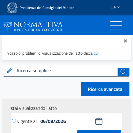
ITA
Presidenza del Consiglio dei Ministri
Normattiva - Il portale del
×
In caso di problemi di visualizzazione dell’atto clicca
qui
Ricerca semplice
cerca
Ricerca avanzata
stai visualizzando l'atto
vigente al