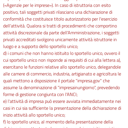
(«Agenzie per le imprese»). In caso di istruttoria con esito
80 ter
positivo, tali soggetti privati rilasciano una dichiarazione di
80 quater
conformità che costituisce titolo autorizzatorio per l'esercizio
dell'attività. Qualora si tratti di procedimenti che comportino
80 quinquies
attività discrezionale da parte dell'Amministrazione, i soggetti
80 sexies
privati accreditati svolgono unicamente attività istruttorie in
81
luogo e a supporto dello sportello unico;
Titolo III
d) i comuni che non hanno istituito lo sportello unico, ovvero il
(Disposizioni relative ai procedimenti
cui sportello unico non risponde ai requisiti di cui alla lettera a),
di competenza di altre Amministrazioni)
esercitano le funzioni relative allo sportello unico, delegandole
82
alle camere di commercio, industria, artigianato e agricoltura le
83
quali mettono a disposizione il portale "impresa.gov" che
assume la denominazione di "impresainungiorno", prevedendo
PARTE TERZA
forme di gestione congiunta con l'ANCI;
Titolo I
(Disposizioni relative ai
e) l'attività di impresa può essere avviata immediatamente nei
procedimenti di competenza regionale)
casi in cui sia sufficiente la presentazione della dichiarazione di
84
inizio attività allo sportello unico;
Titolo II
f) lo sportello unico, al momento della presentazione della
(Disposizioni finali)