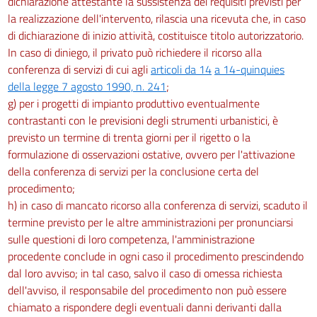
dichiarazione attestante la sussistenza dei requisiti previsti per
Capo I
la realizzazione dell'intervento, rilascia una ricevuta che, in caso
85
di dichiarazione di inizio attività, costituisce titolo autorizzatorio.
86
In caso di diniego, il privato può richiedere il ricorso alla
conferenza di servizi di cui agli
articoli da 14
a 14-quinquies
della legge 7 agosto 1990, n. 241
;
g) per i progetti di impianto produttivo eventualmente
contrastanti con le previsioni degli strumenti urbanistici, è
previsto un termine di trenta giorni per il rigetto o la
formulazione di osservazioni ostative, ovvero per l'attivazione
della conferenza di servizi per la conclusione certa del
procedimento;
h) in caso di mancato ricorso alla conferenza di servizi, scaduto il
termine previsto per le altre amministrazioni per pronunciarsi
sulle questioni di loro competenza, l'amministrazione
procedente conclude in ogni caso il procedimento prescindendo
dal loro avviso; in tal caso, salvo il caso di omessa richiesta
dell'avviso, il responsabile del procedimento non può essere
chiamato a rispondere degli eventuali danni derivanti dalla