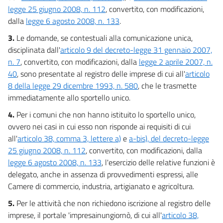
Titolo III - Libera prestazione dei servizi
legge 25 giugno 2008, n. 112
, convertito, con modificazioni,
20
dalla
legge 6 agosto 2008, n. 133
.
21
3.
Le domande, se contestuali alla comunicazione unica,
22
disciplinata dall'
articolo 9 del decreto-legge 31 gennaio 2007,
23
n. 7
, convertito, con modificazioni, dalla
legge 2 aprile 2007, n.
40
, sono presentate al registro delle imprese di cui all'
articolo
24
8 della legge 29 dicembre 1993, n. 580
, che le trasmette
Titolo IV - Semplificazione amministrativa
immediatamente allo sportello unico.
25
4.
Per i comuni che non hanno istituito lo sportello unico,
26
ovvero nei casi in cui esso non risponde ai requisiti di cui
27
all'
articolo 38, comma 3, lettere a)
e
a-bis), del decreto-legge
25 giugno 2008, n. 112
, convertito, con modificazioni, dalla
Titolo V - Disposizioni a tutela dei destinatari
legge 6 agosto 2008, n. 133
, l'esercizio delle relative funzioni è
28
delegato, anche in assenza di provvedimenti espressi, alle
29
Camere di commercio, industria, artigianato e agricoltura.
30
5.
Per le attività che non richiedono iscrizione al registro delle
Titolo VI - Qualità dei servizi
imprese, il portale 'impresainungiornò, di cui all'
articolo 38,