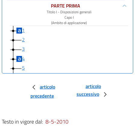
PARTE PRIMA
Titolo I - Disposizioni generali
Capo I
(Ambito di applicazione)
1
2
3
4
5
6
articolo
7
articolo
successivo
Capo II
precedente
(Definizioni e principi generali)
8
9
Testo in vigore dal:
8-5-2010
Titolo II - Disposizioni in materia di accesso ed
esercizio