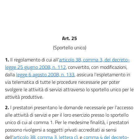
delle attività di servizi
Capo I
(Disposizioni generali sull'accesso e l'esercizio
delle attività di servizi)
10
Art. 25
11
(Sportello unico)
12
13
1.
Il regolamento di cui all'
articolo 38, comma 3, del decreto-
legge 25 giugno 2008, n. 112
, convertito, con modificazioni,
Capo II
dalla
legge 6 agosto 2008, n. 133
, assicura l'espletamento in
Disposizioni generali in materia di regimi autorizzatori
via telematica di tutte le procedure necessarie per poter
14
svolgere le attività di servizi attraverso lo sportello unico per le
15
attività produttive.
16
2.
I prestatori presentano le domande necessarie per l'accesso
17
alle attività di servizi e per il loro esercizio presso lo sportello
18
unico di cui al comma 1. Per le medesime finalità, i prestatori
possono rivolgersi a soggetti privati accreditati ai sensi
19
dell'
articolo 38, comma 3, lettera c)
, e
comma 4 del decreto-