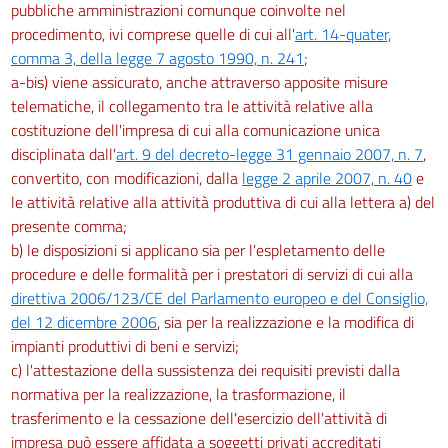
69
pubbliche amministrazioni comunque coinvolte nel
procedimento, ivi comprese quelle di cui all'
art. 14-quater,
70
comma 3, della legge 7 agosto 1990, n. 241
;
71
a-bis) viene assicurato, anche attraverso apposite misure
71 bis
telematiche, il collegamento tra le attività relative alla
costituzione dell'impresa di cui alla comunicazione unica
71 ter
disciplinata dall'
art. 9 del decreto-legge 31 gennaio 2007, n. 7
,
72
convertito, con modificazioni, dalla
legge 2 aprile 2007, n. 40
e
73
le attività relative alla attività produttiva di cui alla lettera a) del
presente comma;
74
b) le disposizioni si applicano sia per l'espletamento delle
75
procedure e delle formalità per i prestatori di servizi di cui alla
76
direttiva 2006/123/CE del Parlamento europeo e del Consiglio,
77
del 12 dicembre 2006
, sia per la realizzazione e la modifica di
impianti produttivi di beni e servizi;
78
c) l'attestazione della sussistenza dei requisiti previsti dalla
79
normativa per la realizzazione, la trasformazione, il
80
trasferimento e la cessazione dell'esercizio dell'attività di
impresa può essere affidata a soggetti privati accreditati
80 bis