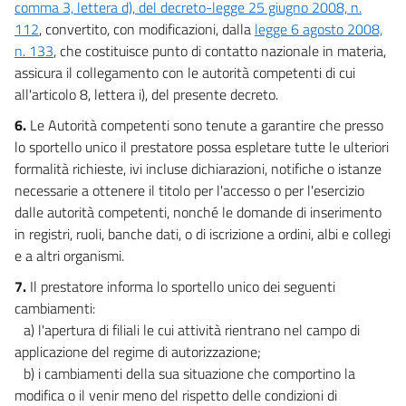
31
comma 3, lettera d), del decreto-legge 25 giugno 2008, n.
32
112
, convertito, con modificazioni, dalla
legge 6 agosto 2008,
n. 133
, che costituisce punto di contatto nazionale in materia,
33
assicura il collegamento con le autorità competenti di cui
34
all'articolo 8, lettera i), del presente decreto.
35
6.
Le Autorità competenti sono tenute a garantire che presso
Titolo VII - Collaborazione amministrativa
lo sportello unico il prestatore possa espletare tutte le ulteriori
36
formalità richieste, ivi incluse dichiarazioni, notifiche o istanze
necessarie a ottenere il titolo per l'accesso o per l'esercizio
37
dalle autorità competenti, nonché le domande di inserimento
38
in registri, ruoli, banche dati, o di iscrizione a ordini, albi e collegi
39
e a altri organismi.
40
7.
Il prestatore informa lo sportello unico dei seguenti
41
cambiamenti:
a) l'apertura di filiali le cui attività rientrano nel campo di
42
applicazione del regime di autorizzazione;
43
b) i cambiamenti della sua situazione che comportino la
PARTE SECONDA
modifica o il venir meno del rispetto delle condizioni di