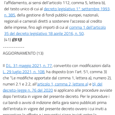
l'affidamento, ai sensi dell'articolo 112, comma 5, lettera b),
del testo unico di cui al
decreto legislativo 1° settembre 1993,
n. 385
, della gestione di fondi pubblici europei, nazionali,
regionali e camerali diretti a sostenere l'accesso al credito
delle imprese, fino agli importi di cui al
comma 1 dell'articolo
35 del decreto legislativo 18 aprile 2016, n. 50
.
(41)
((51))
------------
AGGIORNAMENTO (13)
Il
D.L. 31 maggio 2021, n. 77
, convertito con modificazioni dalla
L. 29 luglio 2021, n. 108
, ha disposto (con l'art. 51, comma 3)
che "Le modifiche apportate dal comma 1, lettera a), numero 2),
numeri 2.1 e 2.2, all'
articolo 1, comma 2, lettere a)
e
b), del
decreto-legge n. 76 del 2020
si applicano alle procedure avviate
dopo l'entrata in vigore del presente decreto. Per le procedure i
cui bandi o avvisi di indizione della gara siano pubblicati prima
dell'entrata in vigore del presente decreto ovvero i cui inviti a
presentare le offerte o i preventivi siano inviati entro la