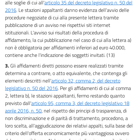
alle soglie di cui all'
articolo 35 del decreto legislativo n. 50 del
50
2016
. Le stazioni appaltanti danno evidenza dell'avvio delle
50 bis
procedure negoziate di cui alla presente lettera tramite
51
pubblicazione di un avviso nei rispettivi siti internet
istituzionali. L'avviso sui risultati della procedura di
52
affidamento, la cui pubblicazione nel caso di cui alla lettera a)
52 bis
non è obbligatoria per affidamenti inferiori ad euro 40.000,
53
contiene anche l'indicazione dei soggetti invitati. (13)
54
3.
Gli affidamenti diretti possono essere realizzati tramite
55
determina a contrarre, o atto equivalente, che contenga gli
elementi descritti nell'
articolo 32, comma 2, del decreto
55 bis
legislativo n. 50 del 2016
. Per gli affidamenti di cui al comma
Capo III
2, lettera b), le stazioni appaltanti, fermo restando quanto
Semplificazioni in materia di green economy
previsto dall'
articolo 95, comma 3, del decreto legislativo 18
56
aprile 2016, n. 50
, nel rispetto dei principi di trasparenza, di
57
non discriminazione e di parità di trattamento, procedono, a
58
loro scelta, all'aggiudicazione dei relativi appalti, sulla base del
criterio dell'offerta economicamente più vantaggiosa ovvero
59