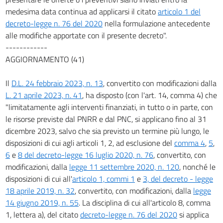
medesima data continua ad applicarsi il citato
articolo 1 del
decreto-legge n. 76 del 2020
nella formulazione antecedente
alle modifiche apportate con il presente decreto".
------------
AGGIORNAMENTO (41)
Il
D.L. 24 febbraio 2023, n. 13
, convertito con modificazioni dalla
L. 21 aprile 2023, n. 41
, ha disposto (con l'art. 14, comma 4) che
"limitatamente agli interventi finanziati, in tutto o in parte, con
le risorse previste dal PNRR e dal PNC, si applicano fino al 31
dicembre 2023, salvo che sia previsto un termine più lungo, le
disposizioni di cui agli articoli 1, 2, ad esclusione del
comma 4
,
5
,
6
e
8 del decreto-legge 16 luglio 2020, n. 76
, convertito, con
modificazioni, dalla
legge 11 settembre 2020, n. 120
, nonché le
disposizioni di cui all'
articolo 1, commi 1
e
3, del decreto - legge
18 aprile 2019, n. 32
, convertito, con modificazioni, dalla
legge
14 giugno 2019, n. 55
. La disciplina di cui all'articolo 8, comma
1, lettera a), del citato
decreto-legge n. 76 del 2020
si applica