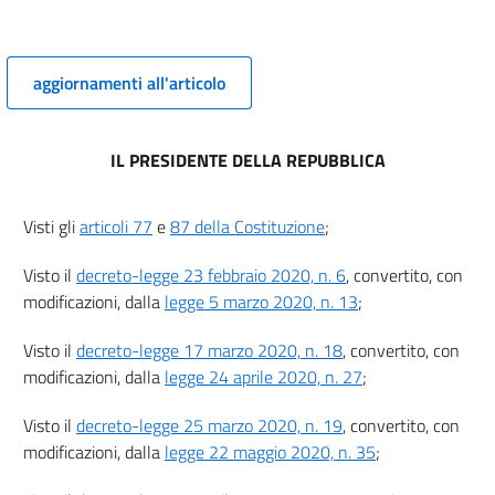
8
8 bis
9
aggiornamenti all'articolo
Capo II
Semplificazione e altre misure in materia edilizia e per la
IL PRESIDENTE DELLA REPUBBLICA
ricostruzione pubblica nelle aree colpite da eventi sismici
10
10 bis
Visti gli
articoli 77
e
87 della Costituzione
;
11
Visto il
decreto-legge 23 febbraio 2020, n. 6
, convertito, con
11 bis
modificazioni, dalla
legge 5 marzo 2020, n. 13
;
Titolo II
SEMPLIFICAZIONI PROCEDIMENTALI E RESPONSABILITÀ
Visto il
decreto-legge 17 marzo 2020, n. 18
, convertito, con
Capo I
modificazioni, dalla
legge 24 aprile 2020, n. 27
;
Semplificazioni procedimentali
12
Visto il
decreto-legge 25 marzo 2020, n. 19
, convertito, con
12 bis
modificazioni, dalla
legge 22 maggio 2020, n. 35
;
13