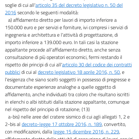
soglie di cui all'
articolo 35 del decreto legislativo n. 50 del
38 bis
2016
secondo le seguenti modalità:
39
a) affidamento diretto per lavori di importo inferiore a
39 bis
150.000 euro e per servizi e forniture, ivi compresi i servizi di
ingegneria e architettura e l'attività di progettazione, di
39 ter
importo inferiore a 139.000 euro. In tali casi la stazione
40
appaltante procede all'affidamento diretto, anche senza
40 bis
consultazione di più operatori economici, fermi restando il
rispetto dei principi di cui all'
articolo 30 del codice dei contratti
40 ter
pubblici
di cui al
decreto legislativo 18 aprile 2016, n. 50
, e
40 quater
l'esigenza che siano scelti soggetti in possesso di pregresse e
41
documentate esperienze analoghe a quelle oggetto di
42
affidamento, anche individuati tra coloro che risultano iscritti
in elenchi o albi istituiti dalla stazione appaltante, comunque
43
nel rispetto del principio di rotazione; (13)
43 bis
a-bis) nelle aree del cratere sismico di cui agli allegati 1, 2 e
43 ter
2-bis al
decreto-legge 17 ottobre 2016, n. 189
, convertito,
con modificazioni, dalla
legge 15 dicembre 2016, n. 229
,
43 quater
affidamento diretto delle attività di esecuzione di lavori, servizi