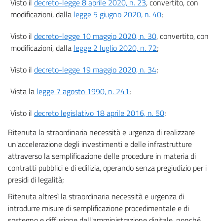
Visto il
decreto-legge 8 aprile 2020, n. 23
, convertito, con
14
modificazioni, dalla
legge 5 giugno 2020, n. 40
;
15
Visto il
decreto-legge 10 maggio 2020, n. 30
, convertito, con
16
modificazioni, dalla
legge 2 luglio 2020, n. 72
;
16 bis
Visto il
decreto-legge 19 maggio 2020, n. 34
;
16 ter
16 quater
Vista la
legge 7 agosto 1990, n. 241
;
16 quinquies
Visto il
decreto legislativo 18 aprile 2016, n. 50
;
Capo II
Disposizioni in materia di enti locali e stato di emergenza
Ritenuta la straordinaria necessità e urgenza di realizzare
17
un'accelerazione degli investimenti e delle infrastrutture
17 bis
attraverso la semplificazione delle procedure in materia di
contratti pubblici e di edilizia, operando senza pregiudizio per i
18
presidi di legalità;
Capo III
Semplificazioni concernenti l'organizzazione del sistema
Ritenuta altresì la straordinaria necessità e urgenza di
universitario e disposizioni concernenti il Corpo nazionale dei
introdurre misure di semplificazione procedimentale e di
Vigili del fuoco
sostegno e diffusione dell'amministrazione digitale, nonché