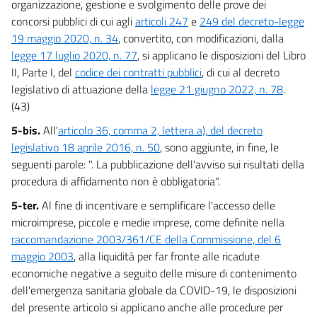
organizzazione, gestione e svolgimento delle prove dei
Allegato A
concorsi pubblici di cui agli
articoli 247
e
249 del decreto-legge
19 maggio 2020, n. 34
, convertito, con modificazioni, dalla
Allegato B
legge 17 luglio 2020, n. 77
, si applicano le disposizioni del Libro
Allegato B
II, Parte I, del
codice dei contratti pubblici
, di cui al decreto
legislativo di attuazione della
legge 21 giugno 2022, n. 78
.
(43)
5-bis.
All'
articolo 36, comma 2, lettera a), del decreto
legislativo 18 aprile 2016, n. 50
, sono aggiunte, in fine, le
seguenti parole: ". La pubblicazione dell'avviso sui risultati della
procedura di affidamento non è obbligatoria".
5-ter.
Al fine di incentivare e semplificare l'accesso delle
microimprese, piccole e medie imprese, come definite nella
raccomandazione 2003/361/CE della Commissione, del 6
maggio 2003
, alla liquidità per far fronte alle ricadute
economiche negative a seguito delle misure di contenimento
dell'emergenza sanitaria globale da COVID-19, le disposizioni
del presente articolo si applicano anche alle procedure per