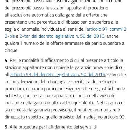
del prezzo più basso. Nel caso di aggiudicazione con il criterio
60
del prezzo più basso, le stazioni appaltanti procedono
60 bis
all'esclusione automatica dalla gara delle offerte che
presentano una percentuale di ribasso pari o superiore alla
61
soglia di anomalia individuata ai sensi dell'
articolo 97, commi 2
,
62
2-bis
e
2-ter, del decreto legislativo n. 50 del 2016
, anche
62 bis
qualora il numero delle offerte ammesse sia pari o superiore a
62 ter
cinque.
63
4.
Per le modalità di affidamento di cui al presente articolo la
stazione appaltante non richiede le garanzie provvisorie di cui
63 bis
all'
articolo 93 del decreto legislativo n. 50 del 2016
, salvo che,
64
in considerazione della tipologia e specificità della singola
64 bis
procedura, ricorrano particolari esigenze che ne giustifichino la
richiesta, che la stazione appaltante indica nell'avviso di
64 ter
indizione della gara o in altro atto equivalente. Nel caso in cui
65
sia richiesta la garanzia provvisoria, il relativo ammontare è
dimezzato rispetto a quello previsto dal medesimo articolo 93.
Allegati
5.
Alle procedure per l'affidamento dei servizi di
Allegato A