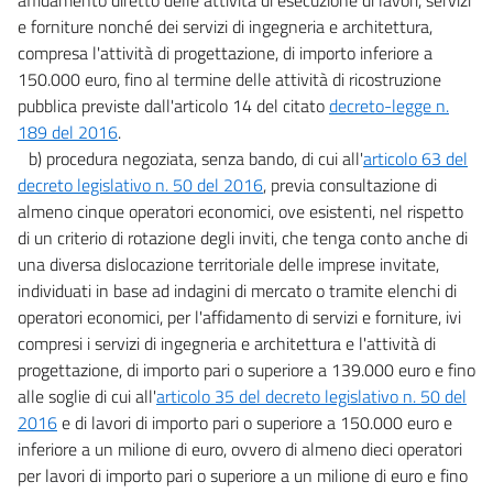
44
e forniture nonché dei servizi di ingegneria e architettura,
44 bis
compresa l'attività di progettazione, di importo inferiore a
150.000 euro, fino al termine delle attività di ricostruzione
45
pubblica previste dall'articolo 14 del citato
decreto-legge n.
45 bis
189 del 2016
.
46
b) procedura negoziata, senza bando, di cui all'
articolo 63 del
47
decreto legislativo n. 50 del 2016
, previa consultazione di
almeno cinque operatori economici, ove esistenti, nel rispetto
48
di un criterio di rotazione degli inviti, che tenga conto anche di
48 bis
una diversa dislocazione territoriale delle imprese invitate,
48 ter
individuati in base ad indagini di mercato o tramite elenchi di
operatori economici, per l'affidamento di servizi e forniture, ivi
48 quater
compresi i servizi di ingegneria e architettura e l'attività di
48 quinquies
progettazione, di importo pari o superiore a 139.000 euro e fino
49
alle soglie di cui all'
articolo 35 del decreto legislativo n. 50 del
2016
e di lavori di importo pari o superiore a 150.000 euro e
49 bis
inferiore a un milione di euro, ovvero di almeno dieci operatori
Capo II
per lavori di importo pari o superiore a un milione di euro e fino
Semplificazioni in materia ambientale