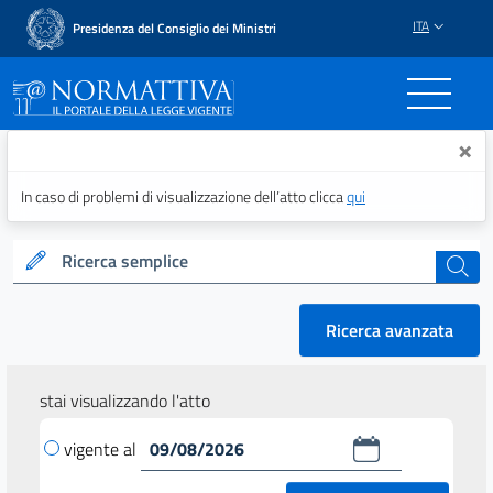
ITA
Presidenza del Consiglio dei Ministri
Normattiva - Il portale del
×
In caso di problemi di visualizzazione dell’atto clicca
qui
Ricerca semplice
cerca
Ricerca avanzata
stai visualizzando l'atto
vigente al