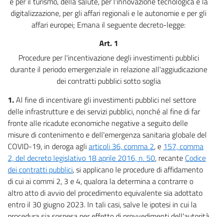
e per il turismo, della salute, per l'innovazione tecnologica e la
26
digitalizzazione, per gli affari regionali e le autonomie e per gli
affari europei; Emana il seguente decreto-legge:
27
27 bis
Art. 1
Procedure per l'incentivazione degli investimenti pubblici
28
durante il periodo emergenziale in relazione all'aggiudicazione
29
dei contratti pubblici sotto soglia
29 bis
1.
Al fine di incentivare gli investimenti pubblici nel settore
29 ter
delle infrastrutture e dei servizi pubblici, nonché al fine di far
30
fronte alle ricadute economiche negative a seguito delle
30 bis
misure di contenimento e dell'emergenza sanitaria globale del
COVID-19, in deroga agli
articoli 36, comma 2
, e
157, comma
Capo II
2, del decreto legislativo 18 aprile 2016, n. 50
, recante
Codice
Norme generali per lo sviluppo dei sistemi informativi delle
pubbliche amministrazioni e l'utilizzo del digitale nell'azione
dei contratti pubblici
, si applicano le procedure di affidamento
amministrativa
di cui ai commi 2, 3 e 4, qualora la determina a contrarre o
31
altro atto di avvio del procedimento equivalente sia adottato
31 bis
entro il 30 giugno 2023. In tali casi, salve le ipotesi in cui la
procedura sia sospesa per effetto di provvedimenti dell'autorità