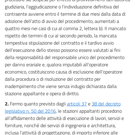
32
giudiziaria, l'aggiudicazione o l'individuazione definitiva del
Capo III
contraente avviene entro il termine di due mesi dalla data di
Strategia di gestione del patrimonio informativo pubblico per fini
adozione dell'atto di avvio del procedimento, aumentati a
istituzionali
33
quattro mesi nei casi di cui al comma 2, lettera b). Il mancato
rispetto dei termini di cui al secondo periodo, la mancata
34
tempestiva stipulazione del contratto e il tardivo avvio
35
dell'esecuzione dello stesso possono essere valutati ai fini
Capo IV
della responsabilità del responsabile unico del procedimento
Misure per l'innovazione
per danno erariale e, qualora imputabili all'operatore
36
economico, costituiscono causa di esclusione dell'operatore
37
dalla procedura o di risoluzione del contratto per
inadempimento che viene senza indugio dichiarata dalla
37 bis
stazione appaltante e opera di diritto.
Titolo IV
2.
Fermo quanto previsto dagli
articoli 37
e
38 del decreto
SEMPLIFICAZIONI IN MATERIA DI ATTIVITÀ DI IMPRESA, AMBIENTE E GREEN
ECONOMY
legislativo n. 50 del 2016
, le stazioni appaltanti procedono
Capo I
all'affidamento delle attività di esecuzione di lavori, servizi e
Semplificazioni in materia di attività di impresa e investimenti
forniture, nonché dei servizi di ingegneria e architettura,
pubblici
38
inclusa l'attività di progettazione, di importo inferiore alle