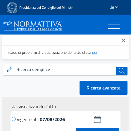
ITA
Presidenza del Consiglio dei Ministri
Normattiva - Il portale del
×
In caso di problemi di visualizzazione dell’atto clicca
qui
Ricerca semplice
cerca
Ricerca avanzata
stai visualizzando l'atto
vigente al