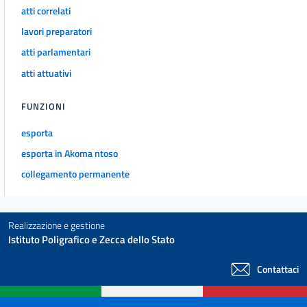
atti correlati
lavori preparatori
atti parlamentari
atti attuativi
FUNZIONI
esporta
esporta in Akoma ntoso
collegamento permanente
Realizzazione e gestione
Istituto Poligrafico e Zecca dello Stato
Contattaci