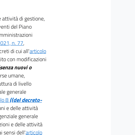
 attività di gestione,
venti del Piano
 amministrazioni
2021, n. 77
,
creti di cui all'
articolo
tito con modificazioni
(senza nuovi o
sorse umane,
tura di livello
iale generale
olo 8
((del decreto-
i e delle attività
rigenziale generale
ioni e delle attività
i sensi dell'
articolo