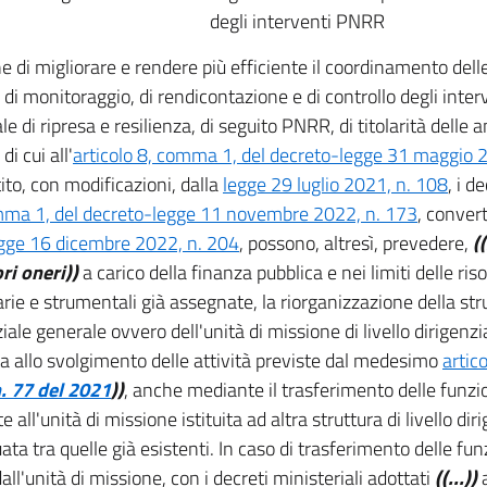
degli interventi PNRR
ne di migliorare e rendere più efficiente il coordinamento delle
di monitoraggio, di rendicontazione e di controllo degli inter
le di ripresa e resilienza, di seguito PNRR, di titolarità delle
di cui all'
articolo 8, comma 1, del decreto-legge 31 maggio 
ito, con modificazioni, dalla
legge 29 luglio 2021, n. 108
, i de
mma 1, del decreto-legge 11 novembre 2022, n. 173
, conver
gge 16 dicembre 2022, n. 204
, possono, altresì, prevedere,
(
i oneri))
a carico della finanza pubblica e nei limiti delle ri
rie e strumentali già assegnate, la riorganizzazione della strut
ziale generale ovvero dell'unità di missione di livello dirigenz
a allo svolgimento delle attività previste dal medesimo
artic
. 77 del 2021
))
, anche mediante il trasferimento delle funzion
te all'unità di missione istituita ad altra struttura di livello di
ata tra quelle già esistenti. In caso di trasferimento delle funz
all'unità di missione, con i decreti ministeriali adottati
((...))
a