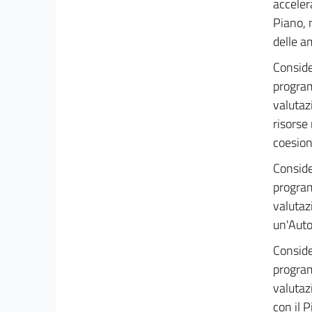
acceler
Capo III
Piano, 
Disposizioni urgenti in materia di università e
delle am
ricerca
26
Conside
27
program
27 bis
valutaz
28
risorse 
coesione
Capo IV
Disposizioni urgenti in materia di protezione
Conside
civile
program
29
valutaz
29 bis
un'Auto
Capo V
Disposizioni urgenti in materia di resilienza,
Conside
valorizzazione del
program
territorio e efficienza energetica dei Comuni
valutazi
30
con il P
31