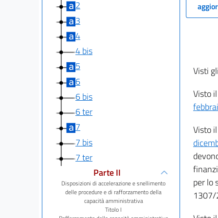
2
aggior
3
4
4 bis
5
Visti gl
6
Visto i
6 bis
febbra
6 ter
7
Visto i
7 bis
dicem
devono 
7 ter
finanz
Parte II
per lo
Disposizioni di accelerazione e snellimento
delle procedure e di rafforzamento della
1307/
capacità amministrativa
Titolo I