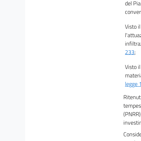
del Pia
15 bis
convert
16
Visto i
17
l'attua
18
infiltr
18 bis
233
;
19
Visto i
20
materia
21
legge 
22
Capo II
Ritenut
Disposizioni urgenti in materia di istruzione e
tempest
merito
(PNRR),
23
investi
24
Conside
25