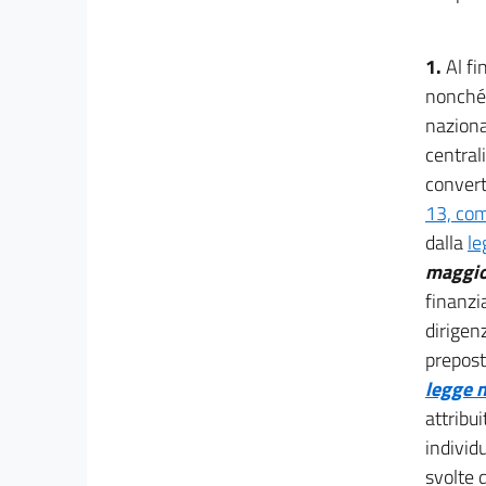
40
Capo VIII
Disposizioni urgenti in materia di ambiente e
1.
Al fi
della sicurezza
nonché 
energetica
naziona
41
centrali 
42
convert
43
13, co
44
dalla
le
45
maggior
45 bis
finanzia
Capo IX
dirigen
Disposizioni urgenti in materia di beni culturali
prepost
46
legge n
Capo X
attribui
Misure di semplificazione per sostenere la
individu
produzione di energia
svolte d
elettrica da fonti rinnovabili