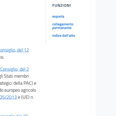
FUNZIONI
esporta
collegamento
permanente
indice dell'atto
nsiglio, del 12
za;
onsiglio, del 2
gli Stati membri
ategici della PAC) e
do europeo agricolo
1305/2013
e (UE) n.