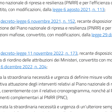
no nazionale di ripresa e resilienza (PNRR) e per l'efficienza d
ito, con modificazioni, dalla
legge 6 agosto 2021, n. 113
;
l
decreto-legge 6 novembre 2021, n. 152
, recante disposizio
zione del Piano nazionale di ripresa e resilienza (PNRR) e per
azioni mafiose, convertito, con modificazioni, dalla
legge 29 d
l
decreto-legge 11 novembre 2022, n. 173
, recante disposizi
 di riordino delle attribuzioni dei Ministeri, convertito con mo
16 dicembre 2022, n. 204
;
a la straordinaria necessità e urgenza di definire misure volte
iva attuazione degli interventi relativi al Piano nazionale di r
 coerentemente con il relativo cronoprogramma, nonché al P
menti complementari al PNRR (PNC);
rata la straordinaria necessità e urgenza di un'ulteriore semp