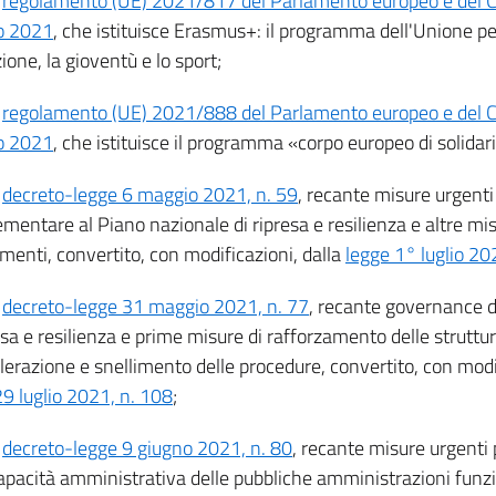
l
regolamento (UE) 2021/817 del Parlamento europeo e del Co
o 2021
, che istituisce Erasmus+: il programma dell'Unione per 
one, la gioventù e lo sport;
l
regolamento (UE) 2021/888 del Parlamento europeo e del Co
o 2021
, che istituisce il programma «corpo europeo di solidar
l
decreto-legge 6 maggio 2021, n. 59
, recante misure urgenti
entare al Piano nazionale di ripresa e resilienza e altre mis
menti, convertito, con modificazioni, dalla
legge 1° luglio 20
l
decreto-legge 31 maggio 2021, n. 77
, recante governance d
esa e resilienza e prime misure di rafforzamento delle strutt
lerazione e snellimento delle procedure, convertito, con modif
29 luglio 2021, n. 108
;
l
decreto-legge 9 giugno 2021, n. 80
, recante misure urgenti 
capacità amministrativa delle pubbliche amministrazioni funzi