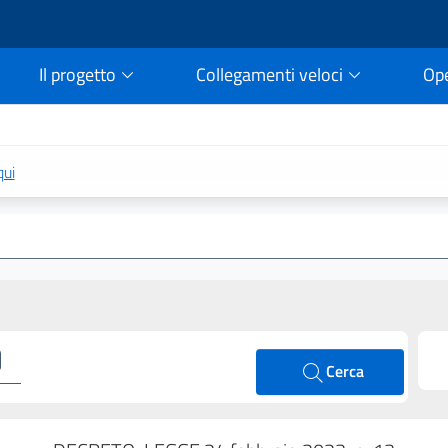
Il progetto
Collegamenti veloci
Op
rtale della legge vigent
qui
Cerca