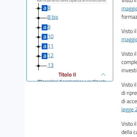
Visto i
Rafforzamento della capacità amministrativa
8
maggi
formazi
8 bis
9
Visto i
10
maggi
11
Visto i
12
complem
13
investi
Titolo II
((Disposizioni di accelerazione e snellimento
Visto i
delle
di ripr
procedure))
Capo I
di acce
((Misure abilitanti per la riforma della pubblica
legge 
amministrazione))
14
Visto i
14 bis
della 
15