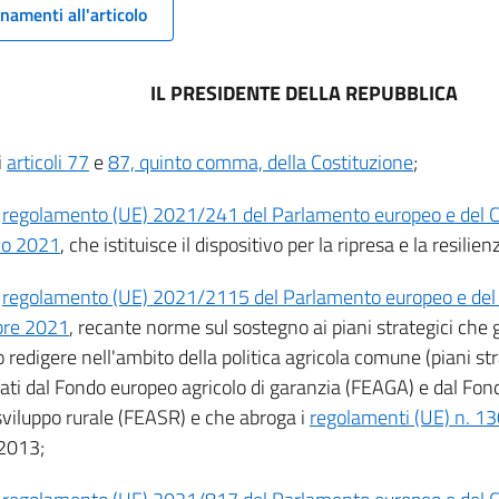
namenti all'articolo
IL PRESIDENTE DELLA REPUBBLICA
i
articoli 77
e
87, quinto comma, della Costituzione
;
l
regolamento (UE) 2021/241 del Parlamento europeo e del Co
io 2021
, che istituisce il dispositivo per la ripresa e la resilien
l
regolamento (UE) 2021/2115 del Parlamento europeo e del C
bre 2021
, recante norme sul sostegno ai piani strategici che 
redigere nell'ambito della politica agricola comune (piani str
iati dal Fondo europeo agricolo di garanzia (FEAGA) e dal Fon
 sviluppo rurale (FEASR) e che abroga i
regolamenti (UE) n. 
2013;