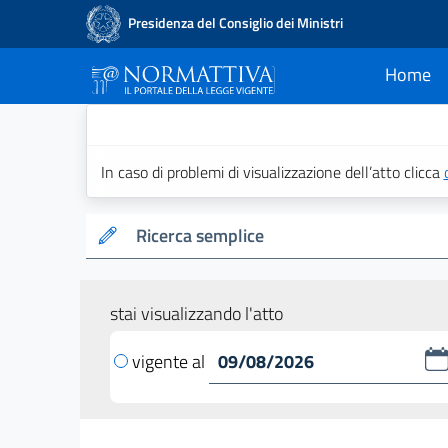
Presidenza del Consiglio dei Ministri
Home
current
Normattiva - Il po
In caso di problemi di visualizzazione dell’atto clicca
Ricerca semplice
stai visualizzando l'atto
vigente al