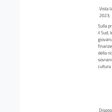
Capo VI
Vista l
Disposizioni urgenti in materia di infrastrutture
2023;
e trasporti
31 bis
Sulla pr
31 ter
il Sud, 
32
giovani
finanze,
33
della ri
34
sovrani
Capo VII
cultura 
Disposizioni urgenti in materia di giustizia
35
36
37
38
39
Disposi