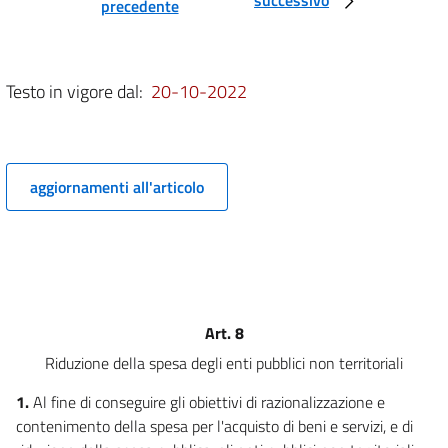
precedente
degli enti non territoriali
7
8
Testo in vigore dal:
20-10-2022
9
10
11
aggiornamenti all'articolo
12
13
14
Titolo III
Razionalizzazione e riduzione della spesa sanitaria
15
Art. 8
Titolo IV
Riduzione della spesa degli enti pubblici non territoriali
Razionalizzazione e riduzione della spesa degli enti
territoriali
1.
Al fine di conseguire gli obiettivi di razionalizzazione e
16
contenimento della spesa per l'acquisto di beni e servizi, e di
16 bis