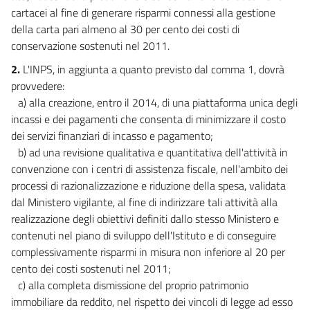
Allegato 1
cartacei al fine di generare risparmi connessi alla gestione
Allegato 1
della carta pari almeno al 30 per cento dei costi di
conservazione sostenuti nel 2011.
Allegato 2
Allegato 2
2.
L'INPS, in aggiunta a quanto previsto dal comma 1, dovrà
provvedere:
Allegato 3
a) alla creazione, entro il 2014, di una piattaforma unica degli
Allegato 3
incassi e dei pagamenti che consenta di minimizzare il costo
dei servizi finanziari di incasso e pagamento;
Tabella
b) ad una revisione qualitativa e quantitativa dell'attività in
Tabella
convenzione con i centri di assistenza fiscale, nell'ambito dei
processi di razionalizzazione e riduzione della spesa, validata
dal Ministero vigilante, al fine di indirizzare tali attività alla
realizzazione degli obiettivi definiti dallo stesso Ministero e
contenuti nel piano di sviluppo dell'Istituto e di conseguire
complessivamente risparmi in misura non inferiore al 20 per
cento dei costi sostenuti nel 2011;
c) alla completa dismissione del proprio patrimonio
immobiliare da reddito, nel rispetto dei vincoli di legge ad esso