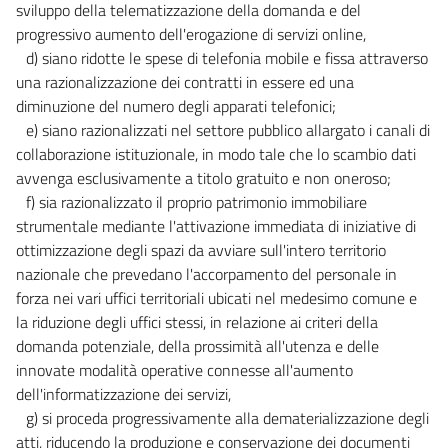
sviluppo della telematizzazione della domanda e del
23 quater
progressivo aumento dell'erogazione di servizi online,
23 quinquies
d) siano ridotte le spese di telefonia mobile e fissa attraverso
una razionalizzazione dei contratti in essere ed una
23 sexies
diminuzione del numero degli apparati telefonici;
23 septies
e) siano razionalizzati nel settore pubblico allargato i canali di
23 octies
collaborazione istituzionale, in modo tale che lo scambio dati
avvenga esclusivamente a titolo gratuito e non oneroso;
23 novies
f) sia razionalizzato il proprio patrimonio immobiliare
23 decies
strumentale mediante l'attivazione immediata di iniziative di
23 undecies
ottimizzazione degli spazi da avviare sull'intero territorio
23 duodecies
nazionale che prevedano l'accorpamento del personale in
forza nei vari uffici territoriali ubicati nel medesimo comune e
24
la riduzione degli uffici stessi, in relazione ai criteri della
24 bis
domanda potenziale, della prossimità all'utenza e delle
25
innovate modalità operative connesse all'aumento
dell'informatizzazione dei servizi,
Allegati
g) si proceda progressivamente alla dematerializzazione degli
atti, riducendo la produzione e conservazione dei documenti