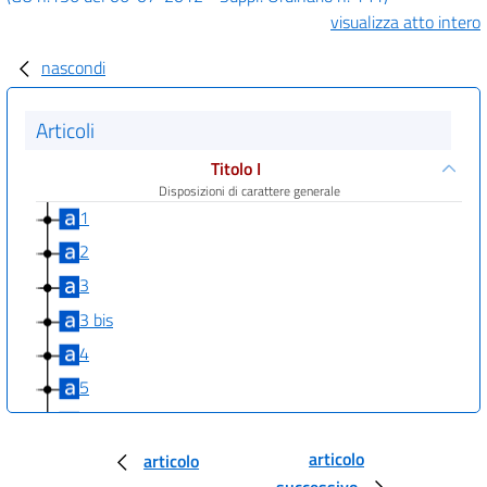
visualizza atto intero
nascondi
Articoli
Titolo I
Disposizioni di carattere generale
1
2
3
3 bis
4
5
6
Titolo II
articolo
articolo
Riduzione della spesa delle amministrazioni statali e
successivo