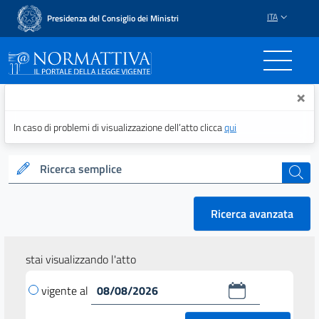
ITA
Presidenza del Consiglio dei Ministri
Normattiva - Il portale del
×
In caso di problemi di visualizzazione dell’atto clicca
qui
Ricerca semplice
cerca
Ricerca avanzata
stai visualizzando l'atto
vigente al