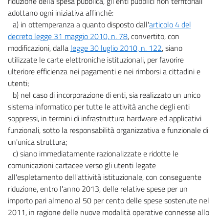
riduzione della spesa pubblica, gli enti pubblici non territoriali
adottano ogni iniziativa affinchè:
17
a) in ottemperanza a quanto disposto dall'
articolo 4 del
18
decreto legge 31 maggio 2010, n. 78
, convertito, con
19
modificazioni, dalla
legge 30 luglio 2010, n. 122
, siano
utilizzate le carte elettroniche istituzionali, per favorire
20
ulteriore efficienza nei pagamenti e nei rimborsi a cittadini e
Titolo V
utenti;
Finalizzazione dei risparmi di spesa ed altre disposizioni
b) nel caso di incorporazione di enti, sia realizzato un unico
di carattere finanziario
21
sistema informatico per tutte le attività anche degli enti
soppressi, in termini di infrastruttura hardware ed applicativi
22
funzionali, sotto la responsabilità organizzativa e funzionale di
23
un'unica struttura;
((Titolo V-bis
c) siano immediatamente razionalizzate e ridotte le
Efficientamento, valorizzazione e dismissione del patrimonio pubblico, e
comunicazioni cartacee verso gli utenti legate
misure di razionalizzazione dell'amministrazione economico-finanziaria
all'espletamento dell'attività istituzionale, con conseguente
nonchè misure di rafforzamento patrimoniale delle imprese del settore
riduzione, entro l'anno 2013, delle relative spese per un
bancario))
23 bis
importo pari almeno al 50 per cento delle spese sostenute nel
2011, in ragione delle nuove modalità operative connesse allo
23 ter