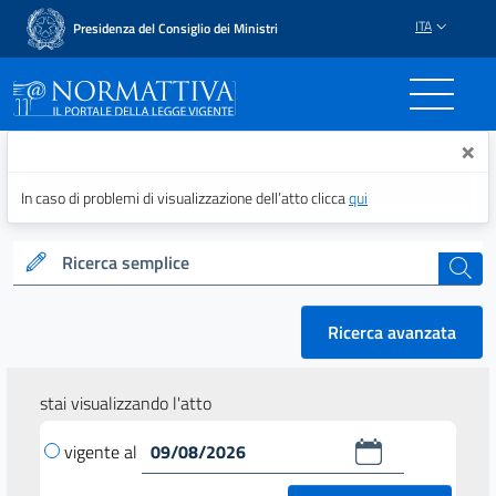
ITA
Presidenza del Consiglio dei Ministri
Normattiva - Il portale del
×
In caso di problemi di visualizzazione dell’atto clicca
qui
Ricerca semplice
cerca
Ricerca avanzata
stai visualizzando l'atto
vigente al