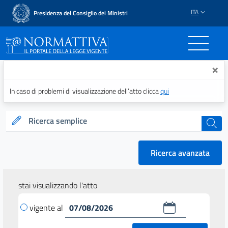
ITA
Presidenza del Consiglio dei Ministri
Normattiva - Il portale del
×
In caso di problemi di visualizzazione dell’atto clicca
qui
Ricerca semplice
cerca
Ricerca avanzata
stai visualizzando l'atto
vigente al