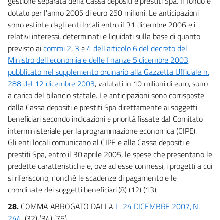
gestione separata della Cassa depositi e prestiti Spa. Il fondo è
dotato per l'anno 2005 di euro 250 milioni. Le anticipazioni
sono estinte dagli enti locali entro il 31 dicembre 2006 e i
relativi interessi, determinati e liquidati sulla base di quanto
previsto ai
commi 2
,
3
e
4 dell'articolo 6 del decreto del
Ministro dell'economia e delle finanze 5 dicembre 2003,
pubblicato nel supplemento ordinario alla Gazzetta Ufficiale n.
288 del 12 dicembre 2003
, valutati in 10 milioni di euro, sono
a carico del bilancio statale. Le anticipazioni sono corrisposte
dalla Cassa depositi e prestiti Spa direttamente ai soggetti
beneficiari secondo indicazioni e priorità fissate dal Comitato
interministeriale per la programmazione economica (CIPE).
Gli enti locali comunicano al CIPE e alla Cassa depositi e
prestiti Spa, entro il 30 aprile 2005, le spese che presentano le
predette caratteristiche e, ove ad esse connessi, i progetti a cui
si riferiscono, nonché le scadenze di pagamento e le
coordinate dei soggetti beneficiari.(8) (12) (13)
28.
COMMA ABROGATO DALLA
L. 24 DICEMBRE 2007, N.
244
. (32) (34) (75)