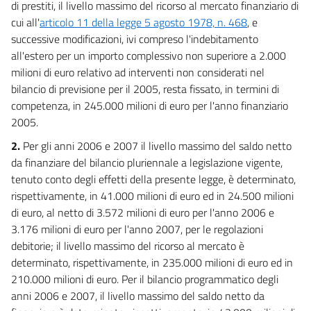
di prestiti, il livello massimo del ricorso al mercato finanziario di
Tabella E
cui all'
articolo 11 della legge 5 agosto 1978, n. 468
, e
successive modificazioni, ivi compreso l'indebitamento
Tabella E
all'estero per un importo complessivo non superiore a 2.000
Tabella F
milioni di euro relativo ad interventi non considerati nel
Tabella F
bilancio di previsione per il 2005, resta fissato, in termini di
competenza, in 245.000 milioni di euro per l'anno finanziario
2005.
2.
Per gli anni 2006 e 2007 il livello massimo del saldo netto
da finanziare del bilancio pluriennale a legislazione vigente,
tenuto conto degli effetti della presente legge, è determinato,
rispettivamente, in 41.000 milioni di euro ed in 24.500 milioni
di euro, al netto di 3.572 milioni di euro per l'anno 2006 e
3.176 milioni di euro per l'anno 2007, per le regolazioni
debitorie; il livello massimo del ricorso al mercato è
determinato, rispettivamente, in 235.000 milioni di euro ed in
210.000 milioni di euro. Per il bilancio programmatico degli
anni 2006 e 2007, il livello massimo del saldo netto da