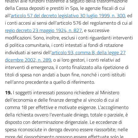
relativi alle funzioni trasferite a seguito della trasformazione
della Cassa depositi e prestiti in Spa, le agenzie fiscali di cui
all'
articolo 57 del decreto legislativo 30 luglio 1999, n. 300
, ed
i conti accesi ai sensi dell'articolo 576 del regolamento di cui al
regio decreto 23 maggio 1924, n. 827
, e successive
modificazioni. Sono, inoltre, esclusi i conti riguardanti interventi
di politica comunitaria, i conti intestati ai fondi di rotazione
individuati ai sensi dell'
articolo 93, comma 8, della legge 27
dicembre 2002, n. 289
, o ai loro gestori, i conti relativi ad
interventi di emergenza, il conto finalizzato alla ripetizione di
titoli di spesa non andati a buon fine, nonché i conti istituiti
nell'anno precedente a quello di riferimento.
19.
I soggetti interessati possono richiedere al Ministero
dell'economia e delle finanze deroghe al vincolo di cui al
comma 18 per effettive e motivate esigenze. L'accoglimento
della richiesta ovvero l'eventuale diniego, totale o parziale, è
disposto con determinazione dirigenziale. Le eccedenze di
spesa riconosciute in deroga devono essere riassorbite; nelle
more del riassorbimento possono essere effettuate solo le