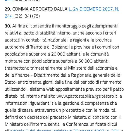
29.
COMMA ABROGATO DALLA
L. 24 DICEMBRE 2007, N.
244
. (32) (34) (75)
30.
Al fine di consentire il monitoraggio degli adempimenti
relativi al patto di stabilità interno, anche secondo i criteri
adottati in contabilità nazionale, le regioni e le province
autonome di Trento e di Bolzano, le province e i comuni con
popolazione superiore a 20.000 abitanti e le comunità
montane con popolazione superiore a 50.000 abitanti
trasmettono trimestralmente al Ministero dell'economia e
delle finanze - Dipartimento della Ragioneria generale dello
Stato, entro trenta giorni dalla fine del periodo di riferimento,
utilizzando il sistema web appositamente previsto per il patto
di stabilità interno nel sito www.pattostabilita.rgs.tesoro.it le
informazioni riguardanti sia la gestione di competenza che
quella di cassa, attraverso un prospetto e con le modalità
definiti con decreto del predetto Ministero, di concerto con il
Ministero dell'interno, sentiti la Conferenza unificata di cui
all'
articolo 8 del decreto legislativo 28 agosto 1997, n. 281
, e