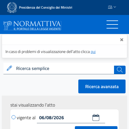
ITA
Presidenza del Consiglio dei Ministri
Normattiva - Il portale del
×
In caso di problemi di visualizzazione dell’atto clicca
qui
Ricerca semplice
cerca
Ricerca avanzata
stai visualizzando l'atto
vigente al