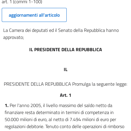
art. 1 (commi 1-100)
Allegato 2 ter
aggiornamenti all'articolo
Allegato 2 quater
Allegato 2 quinquies
La Camera dei deputati ed il Senato della Repubblica hanno
Allegato 2 sexies
approvato;
Prospetto
IL PRESIDENTE DELLA REPUBBLICA
Prospetto
Tabella A
IL
Tabella A
Tabella B
PRESIDENTE DELLA REPUBBLICA Promulga la seguente legge:
Tabella B
Art. 1
Tabella C
1.
Per l'anno 2005, il livello massimo del saldo netto da
Tabella C
finanziare resta determinato in termini di competenza in
50.000 milioni di euro, al netto di 7.494 milioni di euro per
Tabella D
regolazioni debitorie. Tenuto conto delle operazioni di rimborso
Tabella D