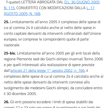
f-quater) LETTERA ABROGATA DAL
D.L. 30 GIUGNO 2005,
N. 115
, CONVERTITO CON MODIFICAZIONI DALLA
L. 17
AGOSTO 2005, N. 168
.
25.
Limitatamente all'anno 2005 il complesso delle spese di
cui al comma 24 è calcolato anche al netto delle spese in
conto capitale derivanti da interventi cofinanziati dall'Unione
europea, ivi comprese le corrispondenti quote di parte
nazionale.
25-bis.
Limitatamente all'anno 2005 per gli enti locali della
regione Piemonte sedi dei Giochi olimpici invernali Torino 2006
e per quelli interessati alla realizzazione di opere previste
dall'
articolo 21 della legge 1° agosto 2002, n. 166
, il
complesso delle spese di cui al comma 24 è calcolato anche al
netto delle spese derivanti da interventi connessi allo
svolgimento dei medesimi Giochi olimpici, da concludere entro
il 30 dicembre 2005.
26.
Gli enti possono eccedere i limiti di spesa stabiliti dai
commi 22 e 23 solo per spese di investimento e nei limiti dei