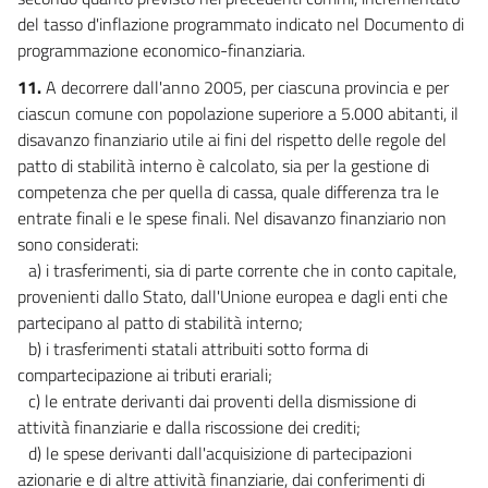
69
del tasso d'inflazione programmato indicato nel Documento di
programmazione economico-finanziaria.
70
71
11.
A decorrere dall'anno 2005, per ciascuna provincia e per
ciascun comune con popolazione superiore a 5.000 abitanti, il
72
disavanzo finanziario utile ai fini del rispetto delle regole del
73
patto di stabilità interno è calcolato, sia per la gestione di
74
competenza che per quella di cassa, quale differenza tra le
entrate finali e le spese finali. Nel disavanzo finanziario non
75
sono considerati:
76
a) i trasferimenti, sia di parte corrente che in conto capitale,
77
provenienti dallo Stato, dall'Unione europea e dagli enti che
partecipano al patto di stabilità interno;
78
b) i trasferimenti statali attribuiti sotto forma di
79
compartecipazione ai tributi erariali;
CAPO VI
c) le entrate derivanti dai proventi della dismissione di
ALTRI INTERVENTI
attività finanziarie e dalla riscossione dei crediti;
80
d) le spese derivanti dall'acquisizione di partecipazioni
81
azionarie e di altre attività finanziarie, dai conferimenti di