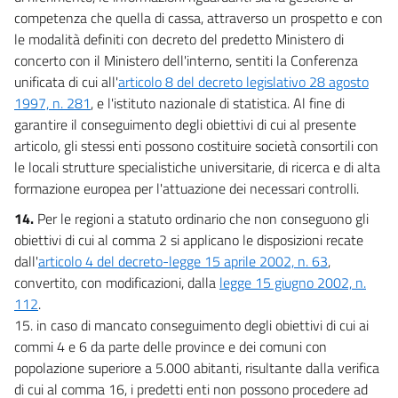
95
competenza che quella di cassa, attraverso un prospetto e con
le modalità definiti con decreto del predetto Ministero di
Allegati
concerto con il Ministero dell'interno, sentiti la Conferenza
unificata di cui all'
articolo 8 del decreto legislativo 28 agosto
Allegato 1
1997, n. 281
, e l'istituto nazionale di statistica. Al fine di
Allegato 1
garantire il conseguimento degli obiettivi di cui al presente
articolo, gli stessi enti possono costituire società consortili con
Tabella 1
le locali strutture specialistiche universitarie, di ricerca e di alta
Tabella 1
formazione europea per l'attuazione dei necessari controlli.
Allegato 2
14.
Per le regioni a statuto ordinario che non conseguono gli
Allegato 2
obiettivi di cui al comma 2 si applicano le disposizioni recate
dall'
articolo 4 del decreto-legge 15 aprile 2002, n. 63
,
Prospetto di copertura
convertito, con modificazioni, dalla
legge 15 giugno 2002, n.
Prospetto di copertura
112
.
Tabelle
15. in caso di mancato conseguimento degli obiettivi di cui ai
Tabella A
commi 4 e 6 da parte delle province e dei comuni con
popolazione superiore a 5.000 abitanti, risultante dalla verifica
Tabella B
di cui al comma 16, i predetti enti non possono procedere ad