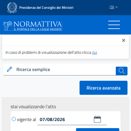
ITA
Presidenza del Consiglio dei Ministri
Normattiva - Il portale del
×
In caso di problemi di visualizzazione dell’atto clicca
qui
Ricerca semplice
cerca
Ricerca avanzata
stai visualizzando l'atto
vigente al