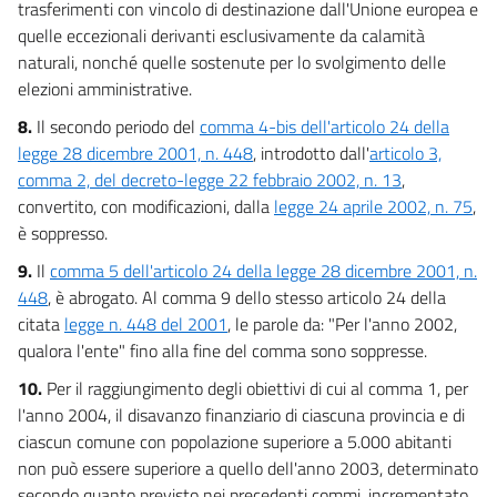
trasferimenti con vincolo di destinazione dall'Unione europea e
56
quelle eccezionali derivanti esclusivamente da calamità
57
naturali, nonché quelle sostenute per lo svolgimento delle
58
elezioni amministrative.
59
8.
Il secondo periodo del
comma 4-bis dell'articolo 24 della
CAPO V
legge 28 dicembre 2001, n. 448
, introdotto dall'
articolo 3,
FINANZIAMENTI DEGLI INVESTIMENTI
comma 2, del decreto-legge 22 febbraio 2002, n. 13
,
60
convertito, con modificazioni, dalla
legge 24 aprile 2002, n. 75
,
è soppresso.
61
9.
Il
comma 5 dell'articolo 24 della legge 28 dicembre 2001, n.
62
448
, è abrogato. Al comma 9 dello stesso articolo 24 della
63
citata
legge n. 448 del 2001
, le parole da: "Per l'anno 2002,
64
qualora l'ente" fino alla fine del comma sono soppresse.
65
10.
Per il raggiungimento degli obiettivi di cui al comma 1, per
66
l'anno 2004, il disavanzo finanziario di ciascuna provincia e di
ciascun comune con popolazione superiore a 5.000 abitanti
67
non può essere superiore a quello dell'anno 2003, determinato
68
secondo quanto previsto nei precedenti commi, incrementato