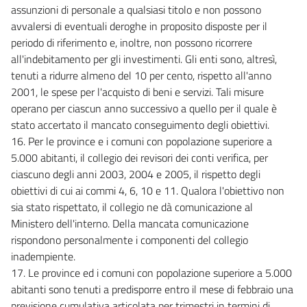
Tabella C
assunzioni di personale a qualsiasi titolo e non possono
Tabella D
avvalersi di eventuali deroghe in proposito disposte per il
periodo di riferimento e, inoltre, non possono ricorrere
Tabella E
all'indebitamento per gli investimenti. Gli enti sono, altresì,
Tabella F(parte 1)
tenuti a ridurre almeno del 10 per cento, rispetto all'anno
Tabella F(parte 2)
2001, le spese per l'acquisto di beni e servizi. Tali misure
operano per ciascun anno successivo a quello per il quale è
stato accertato il mancato conseguimento degli obiettivi.
16. Per le province e i comuni con popolazione superiore a
5.000 abitanti, il collegio dei revisori dei conti verifica, per
ciascuno degli anni 2003, 2004 e 2005, il rispetto degli
obiettivi di cui ai commi 4, 6, 10 e 11. Qualora l'obiettivo non
sia stato rispettato, il collegio ne dà comunicazione al
Ministero dell'interno. Della mancata comunicazione
rispondono personalmente i componenti del collegio
inadempiente.
17. Le province ed i comuni con popolazione superiore a 5.000
abitanti sono tenuti a predisporre entro il mese di febbraio una
previsione cumulativa articolata per trimestri in termini di