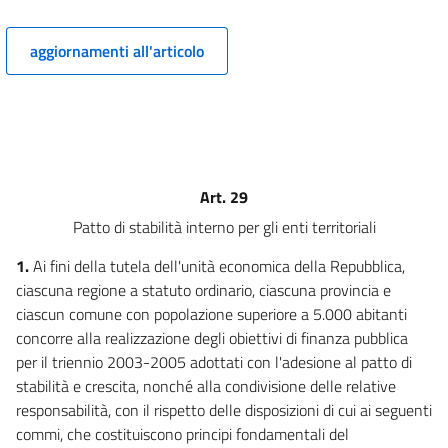
9
9 bis
aggiornamenti all'articolo
10
11
12
13
14
Art. 29
15
Patto di stabilità interno per gli enti territoriali
16
1.
Ai fini della tutela dell'unità economica della Repubblica,
16 bis
ciascuna regione a statuto ordinario, ciascuna provincia e
ciascun comune con popolazione superiore a 5.000 abitanti
17
concorre alla realizzazione degli obiettivi di finanza pubblica
CAPO III
per il triennio 2003-2005 adottati con l'adesione al patto di
PROROGHE E ALTRE DISPOSIZIONI
stabilità e crescita, nonché alla condivisione delle relative
18
responsabilità, con il rispetto delle disposizioni di cui ai seguenti
19
commi, che costituiscono principi fondamentali del