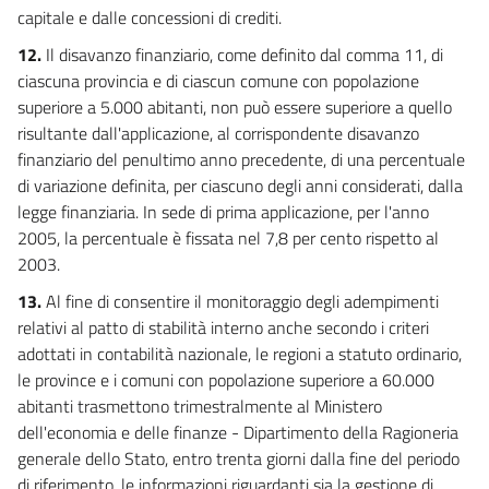
capitale e dalle concessioni di crediti.
82
83
12.
Il disavanzo finanziario, come definito dal comma 11, di
ciascuna provincia e di ciascun comune con popolazione
84
superiore a 5.000 abitanti, non può essere superiore a quello
85
risultante dall'applicazione, al corrispondente disavanzo
86
finanziario del penultimo anno precedente, di una percentuale
di variazione definita, per ciascuno degli anni considerati, dalla
87
legge finanziaria. In sede di prima applicazione, per l'anno
88
2005, la percentuale è fissata nel 7,8 per cento rispetto al
89
2003.
90
13.
Al fine di consentire il monitoraggio degli adempimenti
91
relativi al patto di stabilità interno anche secondo i criteri
adottati in contabilità nazionale, le regioni a statuto ordinario,
92
le province e i comuni con popolazione superiore a 60.000
TITOLO IV
abitanti trasmettono trimestralmente al Ministero
NORME FINALI
dell'economia e delle finanze - Dipartimento della Ragioneria
93
generale dello Stato, entro trenta giorni dalla fine del periodo
94
di riferimento, le informazioni riguardanti sia la gestione di