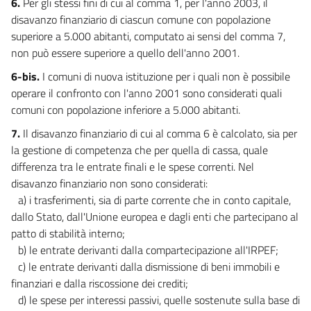
6.
Per gli stessi fini di cui al comma 1, per l'anno 2003, il
43
disavanzo finanziario di ciascun comune con popolazione
44
superiore a 5.000 abitanti, computato ai sensi del comma 7,
45
non può essere superiore a quello dell'anno 2001.
46
6-bis.
I comuni di nuova istituzione per i quali non è possibile
operare il confronto con l'anno 2001 sono considerati quali
47
comuni con popolazione inferiore a 5.000 abitanti.
48
7.
Il disavanzo finanziario di cui al comma 6 è calcolato, sia per
49
la gestione di competenza che per quella di cassa, quale
50
differenza tra le entrate finali e le spese correnti. Nel
51
disavanzo finanziario non sono considerati:
a) i trasferimenti, sia di parte corrente che in conto capitale,
CAPO IV
dallo Stato, dall'Unione europea e dagli enti che partecipano al
INTERVENTI NEL SETTORE SANITARIO
patto di stabilità interno;
52
b) le entrate derivanti dalla compartecipazione all'IRPEF;
53
c) le entrate derivanti dalla dismissione di beni immobili e
54
finanziari e dalla riscossione dei crediti;
55
d) le spese per interessi passivi, quelle sostenute sulla base di