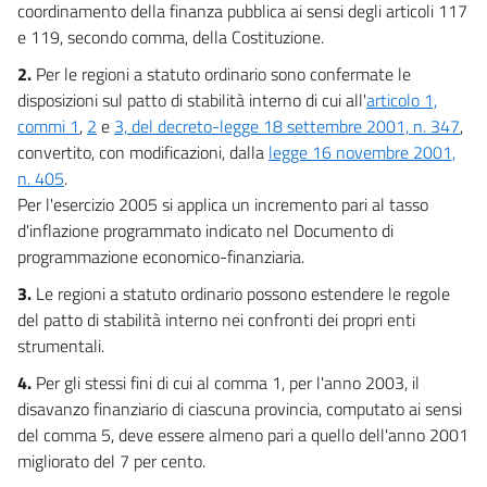
20
coordinamento della finanza pubblica ai sensi degli articoli 117
e 119, secondo comma, della Costituzione.
21
2.
Per le regioni a statuto ordinario sono confermate le
22
disposizioni sul patto di stabilità interno di cui all'
articolo 1,
TITOLO III
commi 1
,
2
e
3, del decreto-legge 18 settembre 2001, n. 347
,
DISPOSIZIONI IN MATERIA DI SPESA
convertito, con modificazioni, dalla
legge 16 novembre 2001,
CAPO I
n. 405
.
SPESE DELLE AMMINISTRAZIONI PUBBLICHE
Per l'esercizio 2005 si applica un incremento pari al tasso
23
d'inflazione programmato indicato nel Documento di
24
programmazione economico-finanziaria.
25
3.
Le regioni a statuto ordinario possono estendere le regole
26
del patto di stabilità interno nei confronti dei propri enti
strumentali.
27
4.
Per gli stessi fini di cui al comma 1, per l'anno 2003, il
28
disavanzo finanziario di ciascuna provincia, computato ai sensi
29
del comma 5, deve essere almeno pari a quello dell'anno 2001
30
migliorato del 7 per cento.
31