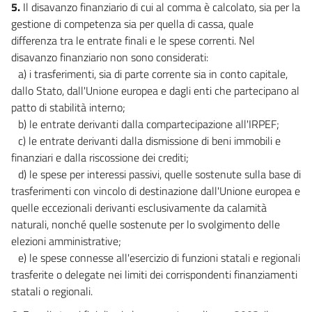
5.
Il disavanzo finanziario di cui al comma è calcolato, sia per la
32
gestione di competenza sia per quella di cassa, quale
differenza tra le entrate finali e le spese correnti. Nel
CAPO II
disavanzo finanziario non sono considerati:
ONERI DI PERSONALE
33
a) i trasferimenti, sia di parte corrente sia in conto capitale,
dallo Stato, dall'Unione europea e dagli enti che partecipano al
34
patto di stabilità interno;
35
b) le entrate derivanti dalla compartecipazione all'IRPEF;
36
c) le entrate derivanti dalla dismissione di beni immobili e
finanziari e dalla riscossione dei crediti;
37
d) le spese per interessi passivi, quelle sostenute sulla base di
CAPO III
trasferimenti con vincolo di destinazione dall'Unione europea e
INTERVENTI IN MATERIA PREVIDENZIALE E SOCIALE
quelle eccezionali derivanti esclusivamente da calamità
38
naturali, nonché quelle sostenute per lo svolgimento delle
39
elezioni amministrative;
40
e) le spese connesse all'esercizio di funzioni statali e regionali
trasferite o delegate nei limiti dei corrispondenti finanziamenti
41
statali o regionali.
42