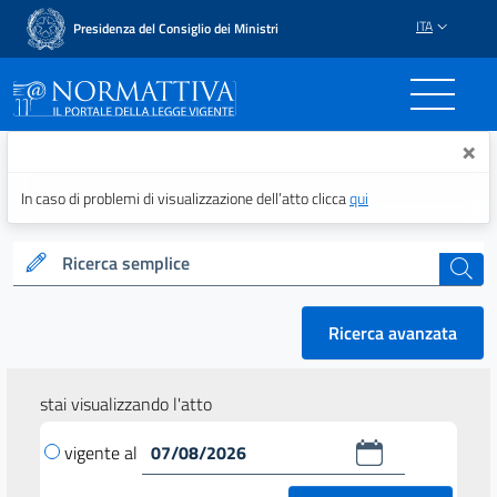
ITA
Presidenza del Consiglio dei Ministri
Normattiva - Il portale del
×
In caso di problemi di visualizzazione dell’atto clicca
qui
Ricerca semplice
cerca
Ricerca avanzata
stai visualizzando l'atto
vigente al