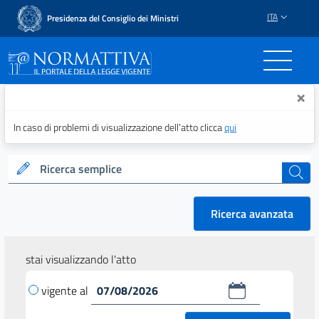
ITA
Presidenza del Consiglio dei Ministri
Normattiva - Il portale del
×
In caso di problemi di visualizzazione dell’atto clicca
qui
Ricerca semplice
cerca
Ricerca avanzata
stai visualizzando l'atto
vigente al