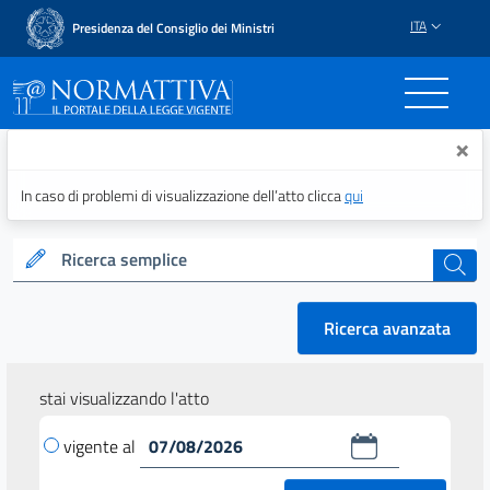
ITA
Presidenza del Consiglio dei Ministri
Normattiva - Il portale del
×
In caso di problemi di visualizzazione dell’atto clicca
qui
Ricerca semplice
cerca
Ricerca avanzata
stai visualizzando l'atto
vigente al