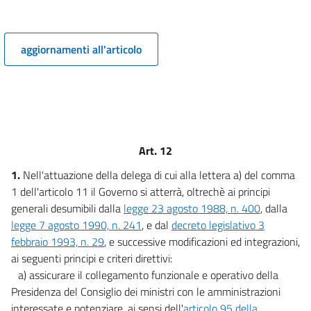
13
14
aggiornamenti all'articolo
15
16
17
18
19
Art. 12
CAPO III
1.
Nell'attuazione della delega di cui alla lettera a) del comma
20
1 dell'articolo 11 il Governo si atterrà, oltrechè ai principi
20 bis
generali desumibili dalla
legge 23 agosto 1988, n. 400
, dalla
20 ter
legge 7 agosto 1990, n. 241
, e dal
decreto legislativo 3
febbraio 1993, n. 29
, e successive modificazioni ed integrazioni,
CAPO IV
ai seguenti principi e criteri direttivi:
21
a) assicurare il collegamento funzionale e operativo della
22
Presidenza del Consiglio dei ministri con le amministrazioni
interessate e potenziare, ai sensi dell'
articolo 95 della