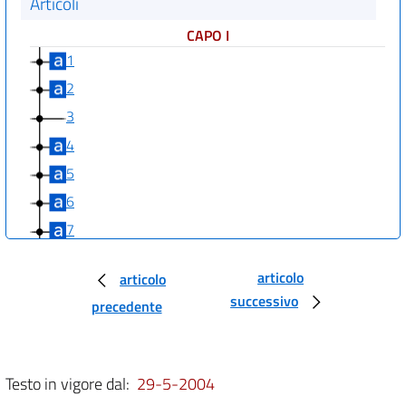
Articoli
CAPO I
1
2
3
4
5
6
7
8
articolo
articolo
9
successivo
precedente
10
CAPO II
11
Testo in vigore dal:
29-5-2004
12