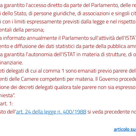
ia garantito l'accesso diretto da parte del Parlamento, delle reg
 dello Stato, di persone giuridiche, di associazioni e singoli cit
i con i limiti espressamente previsti dalla legge e nel rispetto d
ntali della persona;
ia informato annualmente il Parlamento sull'attività dell'ISTAT,
nto e diffusione dei dati statistici da parte della pubblica a
ia garantita l'autonomia dell'ISTAT in materia di strutture, di 
finanziarie.
reti delegati di cui al comma 1 sono emanati previo parere de
nti delle Camere competenti per materia. Il Governo proced
ne dei decreti delegati qualora tale parere non sia espresso
hiesta".
art. 1:
sto dell'
art. 24 della legge n. 400/1988
si veda precedente no
articolo s