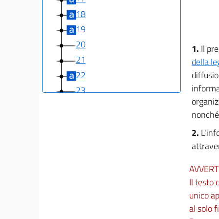
18
19
20
1.
Il pr
21
della l
22
diffusio
informaz
23
organizz
24
nonché 
25
2.
L'inf
26
attrave
AVVERT
Il testo
unico a
al solo f