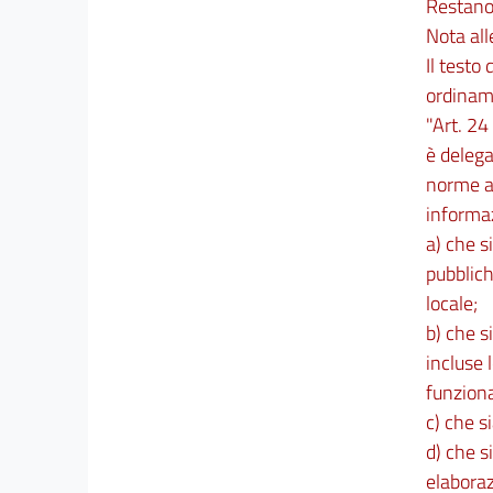
Restano i
Nota al
Il testo d
ordiname
"Art. 24
è delega
norme av
informaz
a) che s
pubblich
locale;
b) che s
incluse 
funziona
c) che s
d) che s
elaboraz