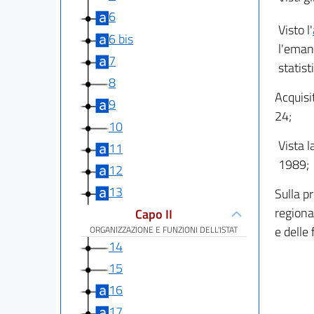
6
Visto l'
6 bis
l'eman
7
statist
8
Acquisi
9
24;
10
Vista l
11
1989;
12
13
Sulla pr
regional
Capo II
e delle
ORGANIZZAZIONE E FUNZIONI DELL'ISTAT
14
15
16
17