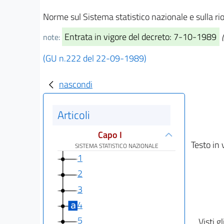
Norme sul Sistema statistico nazionale e sulla rior
Entrata in vigore del decreto: 7-10-1989
note:
(GU n.222 del 22-09-1989)
nascondi
Articoli
Capo I
Testo in 
SISTEMA STATISTICO NAZIONALE
1
2
3
4
5
Visti gl