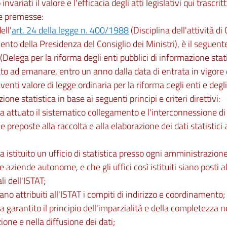
nvariati il valore e l'efficacia degli atti legislativi qui trascritt
le premesse:
ell'
art. 24 della legge n. 400/1988
(Disciplina dell'attività d
nto della Presidenza del Consiglio dei Ministri), è il seguent
 (Delega per la riforma degli enti pubblici di informazione stati
to ad emanare, entro un anno dalla data di entrata in vigore 
enti valore di legge ordinaria per la riforma degli enti e degli
ione statistica in base ai seguenti principi e criteri direttivi:
ia attuato il sistematico collegamento e l'interconnessione di 
e preposte alla raccolta e alla elaborazione dei dati statistici a
ia istituito un ufficio di statistica presso ogni amministrazion
le aziende autonome, e che gli uffici così istituiti siano posti 
li dell'ISTAT;
iano attribuiti all'ISTAT i compiti di indirizzo e coordinamento;
ia garantito il principio dell'imparzialità e della completezza ne
ione e nella diffusione dei dati;