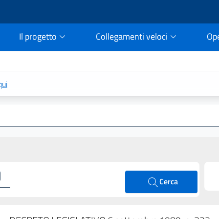
Il progetto
Collegamenti veloci
Op
rtale della legge vigent
qui
Cerca