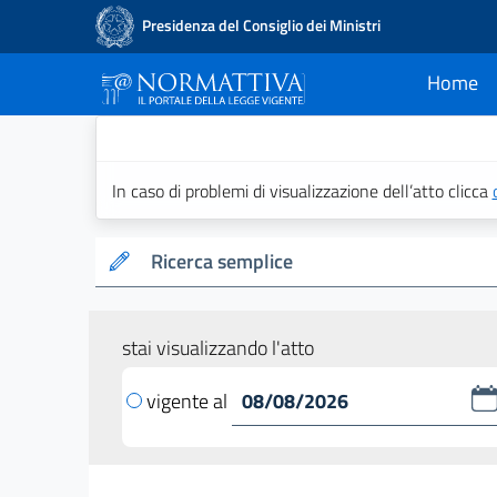
Presidenza del Consiglio dei Ministri
Home
current
Normattiva - Il po
In caso di problemi di visualizzazione dell’atto clicca
Ricerca semplice
stai visualizzando l'atto
vigente al