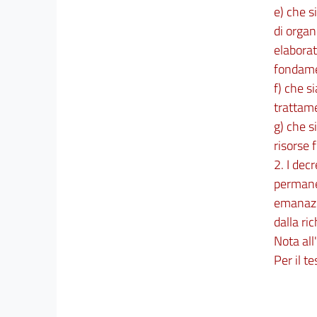
e) che s
di organi
elaborat
fondame
f) che s
trattame
g) che s
risorse 
2. I dec
permane
emanazio
dalla ric
Nota all'
Per il te