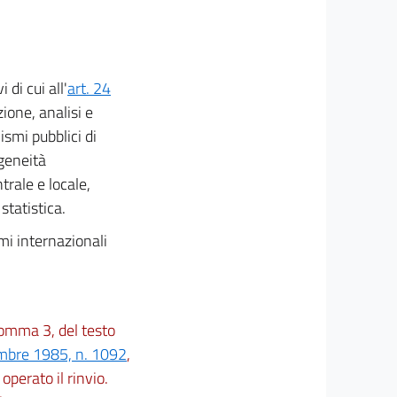
 di cui all'
art. 24
zione, analisi e
ismi pubblici di
ogeneità
trale e locale,
statistica.
smi internazionali
 comma 3, del testo
embre 1985, n. 1092
,
 operato il rinvio.