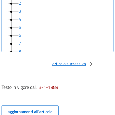
2
3
4
5
6
7
8
9
articolo successivo
10
Testo in vigore dal:
3-1-1989
aggiornamenti all'articolo