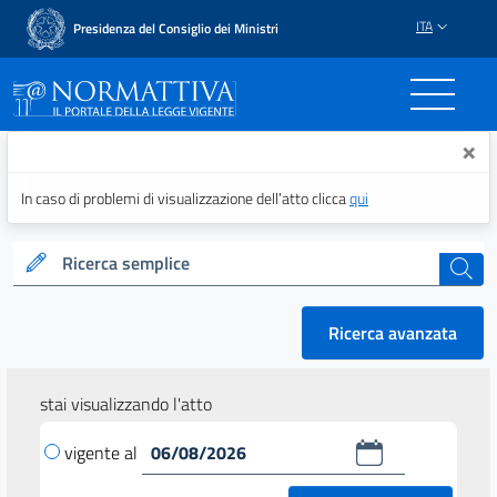
ITA
Presidenza del Consiglio dei Ministri
Normattiva - Il portale del
×
In caso di problemi di visualizzazione dell’atto clicca
qui
Ricerca semplice
cerca
Ricerca avanzata
stai visualizzando l'atto
vigente al