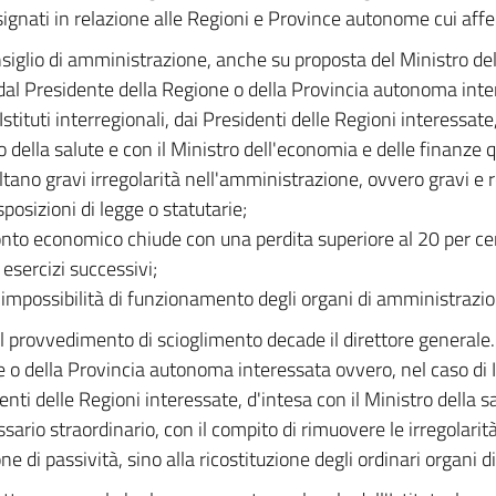
signati in relazione alle Regioni e Province autonome cui afferi
nsiglio di amministrazione, anche su proposta del Ministro del
 dal Presidente della Regione o della Provincia autonoma inte
Istituti interregionali, dai Presidenti delle Regioni interessate,
o della salute e con il Ministro dell'economia e delle finanze 
ultano gravi irregolarità nell'amministrazione, ovvero gravi e r
sposizioni di legge o statutarie;
conto economico chiude con una perdita superiore al 20 per c
 esercizi successivi;
è impossibilità di funzionamento degli organi di amministrazi
l provvedimento di scioglimento decade il direttore generale. 
 o della Provincia autonoma interessata ovvero, nel caso di Ist
denti delle Regioni interessate, d'intesa con il Ministro della 
ario straordinario, con il compito di rimuovere le irregolarit
one di passività, sino alla ricostituzione degli ordinari organi