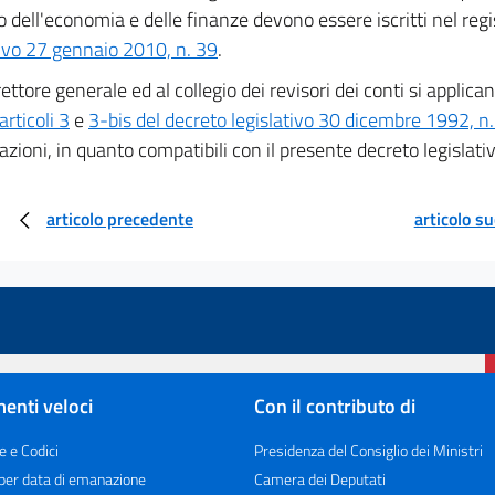
o dell'economia e delle finanze devono essere iscritti nel regis
tivo 27 gennaio 2010, n. 39
.
rettore generale ed al collegio dei revisori dei conti si applican
articoli 3
e
3-bis del decreto legislativo 30 dicembre 1992, n
azioni, in quanto compatibili con il presente decreto legislativ
articolo precedente
articolo s
enti veloci
Con il contributo di
e e Codici
Presidenza del Consiglio dei Ministri
 per data di emanazione
Camera dei Deputati