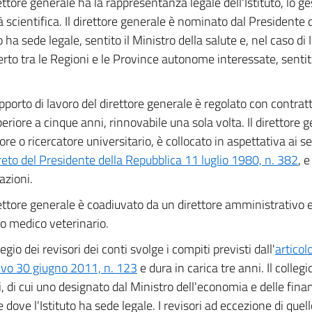
rettore generale ha la rappresentanza legale dell'Istituto, lo ge
ità scientifica. Il direttore generale è nominato dal Presidente
to ha sede legale, sentito il Ministro della salute e, nel caso di I
erto tra le Regioni e le Province autonome interessate, sentito
rapporto di lavoro del direttore generale è regolato con contratto
eriore a cinque anni, rinnovabile una sola volta. Il direttore g
re o ricercatore universitario, è collocato in aspettativa ai se
reto del Presidente della Repubblica 11 luglio 1980, n. 382
, 
azioni.
rettore generale è coadiuvato da un direttore amministrativo e
io medico veterinario.
llegio dei revisori dei conti svolge i compiti previsti dall'
articol
tivo 30 giugno 2011, n. 123
e dura in carica tre anni. Il colleg
 di cui uno designato dal Ministro dell'economia e delle fina
 dove l'Istituto ha sede legale. I revisori ad eccezione di quel