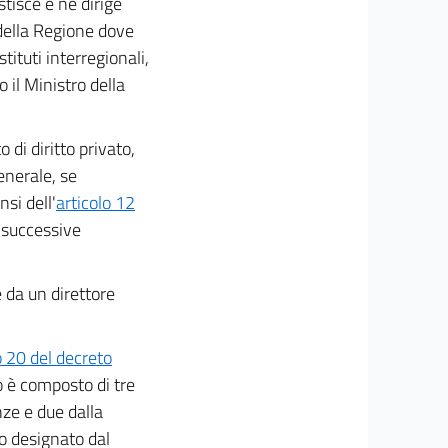
stisce e ne dirige
 della Regione dove
stituti interregionali,
 il Ministro della
 di diritto privato,
enerale, se
nsi dell'
articolo 12
e successive
 da un direttore
o 20 del decreto
io è composto di tre
nze e due dalla
lo designato dal