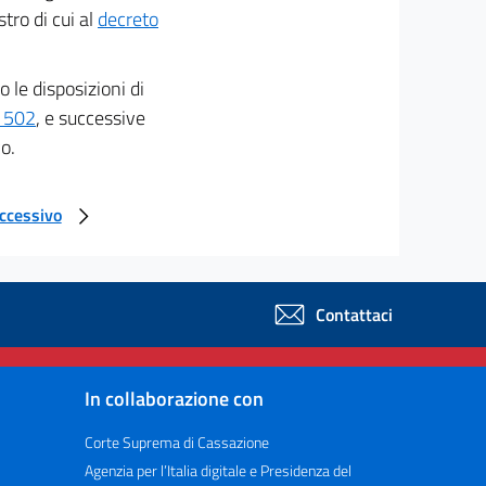
tro di cui al
decreto
o le disposizioni di
. 502
, e successive
o.
uccessivo
Contattaci
In collaborazione con
Corte Suprema di Cassazione
Agenzia per l’Italia digitale e Presidenza del