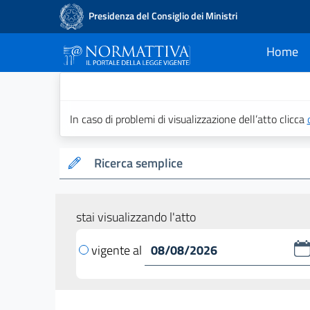
Presidenza del Consiglio dei Ministri
Home
current
Normattiva - Il po
In caso di problemi di visualizzazione dell’atto clicca
Ricerca semplice
stai visualizzando l'atto
vigente al