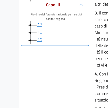
altri de
Capo III
3.
Il co
Riordino dell'Agenzia nazionale per i servizi
sciolto
sanitari regionali
17
caso di 
18
Ministr
a) ris
19
delle di
Capo IV
b) il 
Lega italiana per la lotta contro i tumori
per due
20
c) vi 
21
4.
Con i
22
Regione
23
i Presi
Capo V
Commiss
situazi
Norme finali