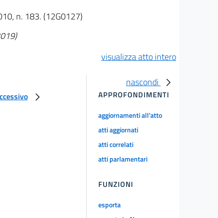
 2010, n. 183. (12G0127)
2019)
visualizza atto intero
nascondi
APPROFONDIMENTI
uccessivo
aggiornamenti all'atto
atti aggiornati
atti correlati
atti parlamentari
FUNZIONI
esporta