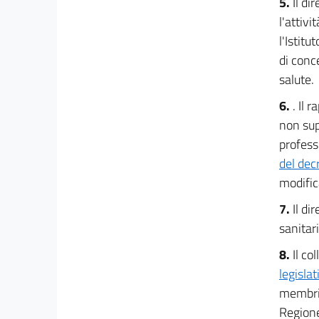
24
5.
Il di
l'attiv
l'Istitu
di conc
salute.
6.
. Il 
non sup
professo
del dec
modific
7.
Il di
sanitar
8.
Il co
legisla
membri,
Regione