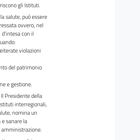
scono gli Istituti.
la salute, può essere
ressata ovvero, nel
 d'intesa con il
quando:
eiterate violazioni
ento del patrimonio
one e gestione.
Il Presidente della
ituti interregionali,
salute, nomina un
à e sanare la
 di amministrazione.