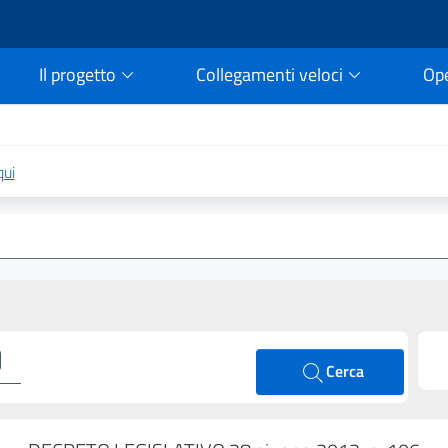
Il progetto
Collegamenti veloci
Op
rtale della legge vigent
qui
Cerca