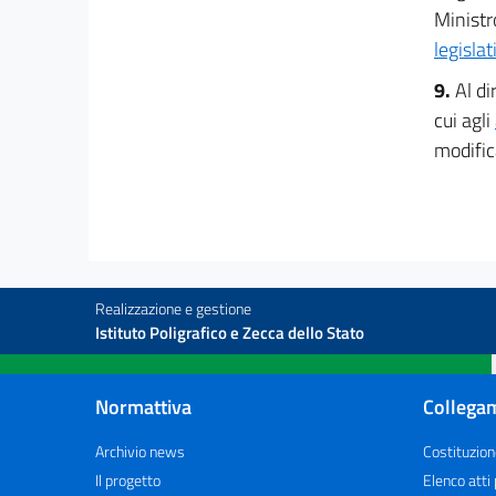
Ministr
legisla
9.
Al di
cui agli
modific
Realizzazione e gestione
Istituto Poligrafico e Zecca dello Stato
Normattiva
Collegam
Archivio news
Costituzion
Il progetto
Elenco atti