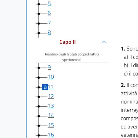
5
6
7
8
Capo II
1.
Sono 
Riordino degli Istituti zooprofilattici
a) il 
sperimentali
b) il 
9
c) il c
10
2.
Il co
11
attività
12
nominat
13
interre
14
compost
15
ed aven
16
veterina