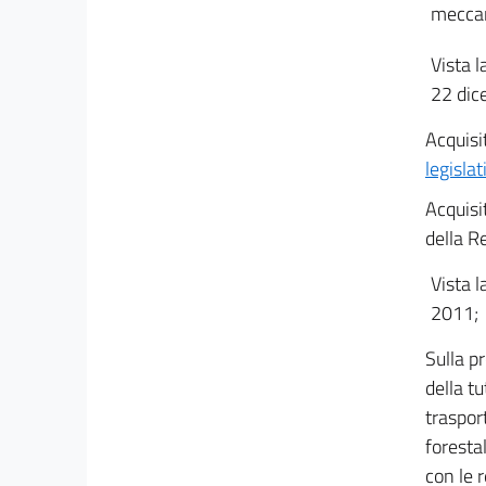
meccan
Vista l
22 dic
Acquisit
legisla
Acquisi
della R
Vista l
2011;
Sulla p
della tu
trasport
forestal
con le r