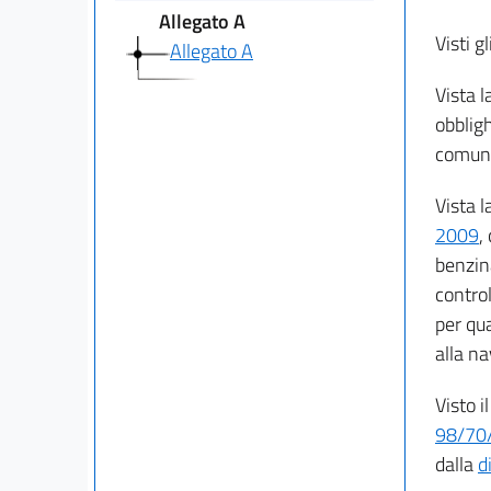
Allegato A
Visti gl
Allegato A
Vista l
obbligh
comunit
Vista l
2009
,
benzin
control
per qua
alla n
Visto i
98/70
dalla
d