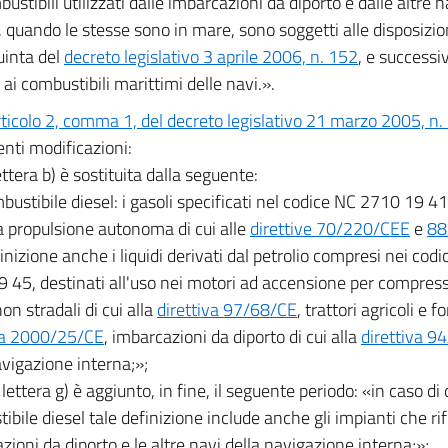
bustibili utilizzati dalle imbarcazioni da diporto e dalle altre
 quando le stesse sono in mare, sono soggetti alle disposizioni 
uinta del
decreto legislativo 3 aprile 2006, n. 152
, e successi
 ai combustibili marittimi delle navi.».
rticolo 2, comma 1, del decreto legislativo 21 marzo 2005, n.
enti modificazioni:
lettera b) è sostituita dalla seguente:
ustibile diesel: i gasoli specificati nel codice NC 2710 19 41 e
 a propulsione autonoma di cui alle
direttive 70/220/CEE
e
88
finizione anche i liquidi derivati dal petrolio compresi nei co
 45, destinati all'uso nei motori ad accensione per compres
on stradali di cui alla
direttiva 97/68/CE
, trattori agricoli e fo
va 2000/25/CE
, imbarcazioni da diporto di cui alla
direttiva 9
avigazione interna;»;
a lettera g) è aggiunto, in fine, il seguente periodo: «in caso di 
ibile diesel tale definizione include anche gli impianti che ri
zioni da diporto e le altre navi della navigazione interna;»;