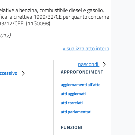
lative a benzina, combustibile diesel e gasolio,
difica la direttiva 1999/32/CE per quanto concerne
iva 93/12/CEE. (11G0098)
2012)
visualizza atto intero
nascondi
APPROFONDIMENTI
uccessivo
aggiornamenti all'atto
atti aggiornati
atti correlati
atti parlamentari
FUNZIONI