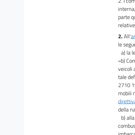
2. I com
interna,
parte q
relative
2.
All'
a
le segu
a) la 
«b) Comb
veicoli
tale de
2710 19
mobili n
diretti
della n
b) all
combust
imbarca