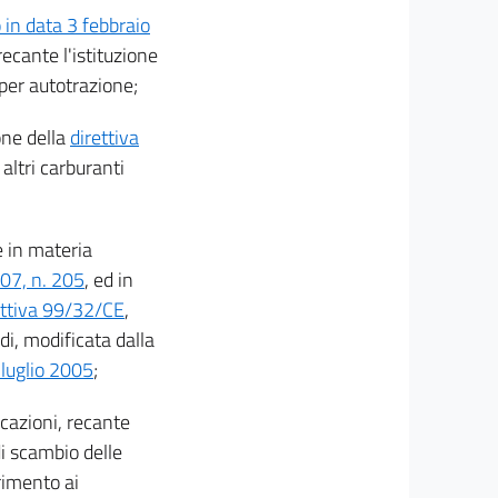
o in data 3 febbraio
 recante l'istituzione
 per autotrazione;
one della
direttiva
 altri carburanti
 in materia
07, n. 205
, ed in
ettiva 99/32/CE
,
idi, modificata dalla
 luglio 2005
;
icazioni, recante
di scambio delle
rimento ai