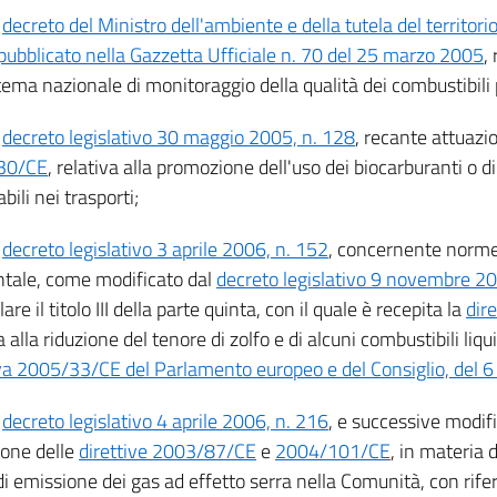
l
decreto del Ministro dell'ambiente e della tutela del territori
pubblicato nella Gazzetta Ufficiale n. 70 del 25 marzo 2005
,
tema nazionale di monitoraggio della qualità dei combustibili
l
decreto legislativo 30 maggio 2005, n. 128
, recante attuazi
30/CE
, relativa alla promozione dell'uso dei biocarburanti o di
bili nei trasporti;
l
decreto legislativo 3 aprile 2006, n. 152
, concernente norme
tale, come modificato dal
decreto legislativo 9 novembre 20
lare il titolo III della parte quinta, con il quale è recepita la
dir
a alla riduzione del tenore di zolfo e di alcuni combustibili liqu
iva 2005/33/CE del Parlamento europeo e del Consiglio, del 6
l
decreto legislativo 4 aprile 2006, n. 216
, e successive modif
ione delle
direttive 2003/87/CE
e
2004/101/CE
, in materia 
di emissione dei gas ad effetto serra nella Comunità, con rife