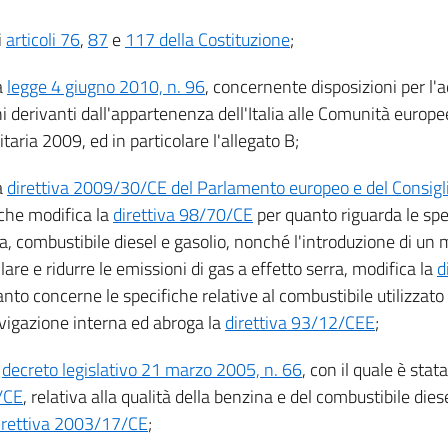
i
articoli 76
,
87
e
117 della Costituzione
;
a
legge 4 giugno 2010, n. 96
, concernente disposizioni per l
i derivanti dall'appartenenza dell'Italia alle Comunità europe
aria 2009, ed in particolare l'allegato B;
a
direttiva 2009/30/CE del Parlamento europeo e del Consiglio
 che modifica la
direttiva 98/70/CE
per quanto riguarda le spe
a, combustibile diesel e gasolio, nonché l'introduzione di u
lare e ridurre le emissioni di gas a effetto serra, modifica la
d
nto concerne le specifiche relative al combustibile utilizzato 
avigazione interna ed abroga la
direttiva 93/12/CEE
;
l
decreto legislativo 21 marzo 2005, n. 66
, con il quale è stat
/CE
, relativa alla qualità della benzina e del combustibile die
irettiva 2003/17/CE
;