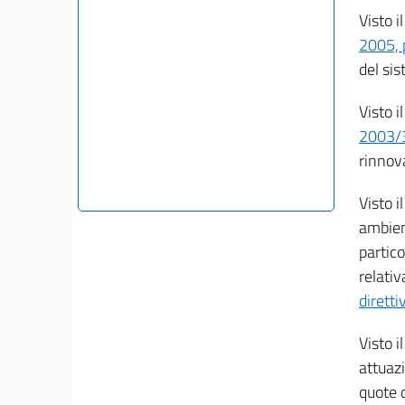
Visto i
2005, 
del sis
Visto i
2003/
rinnova
Visto i
ambien
partico
relativ
dirett
Visto i
attuaz
quote 