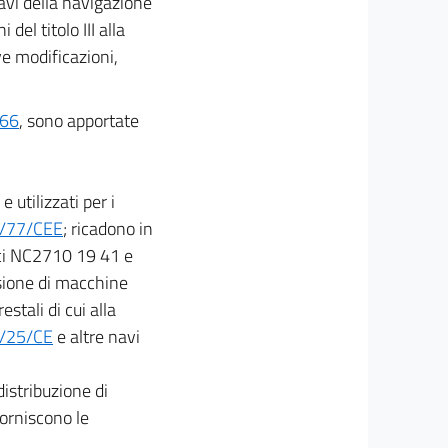
 navi della navigazione
del titolo III alla
ve modificazioni,
 66
, sono apportate
 utilizzati per i
/77/CEE
; ricadono in
dici NC2710 19 41 e
sione di macchine
restali di cui alla
4/25/CE
e altre navi
distribuzione di
forniscono le