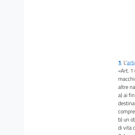
1
.
L'
art
«Art. 1 
macchine
altre n
a) ai fi
destina
compre
b) un ob
di vita 