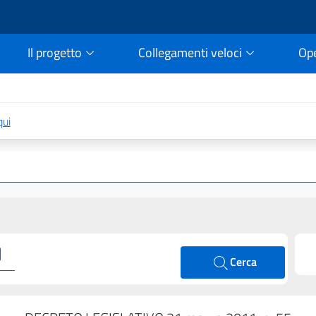
Il progetto
Collegamenti veloci
Op
rtale della legge vigent
qui
Cerca