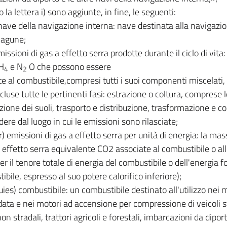
o la lettera i) sono aggiunte, in fine, le seguenti:
 nave della navigazione interna: nave destinata alla navigazio
 lagune;
missioni di gas a effetto serra prodotte durante il ciclo di vita
H
e N
O che possono essere
4
2
ite al combustibile,compresi tutti i suoi componenti miscelati, 
cluse tutte le pertinenti fasi: estrazione o coltura, comprese 
zione dei suoli, trasporto e distribuzione, trasformazione e 
dere dal luogo in cui le emissioni sono rilasciate;
r) emissioni di gas a effetto serra per unità di energia: la mas
a effetto serra equivalente CO2 associate al combustibile o all
er il tenore totale di energia del combustibile o dell'energia fo
ibile, espresso al suo potere calorifico inferiore);
uies) combustibile: un combustibile destinato all'utilizzo nei
ta e nei motori ad accensione per compressione di veicoli s
on stradali, trattori agricoli e forestali, imbarcazioni da dipor