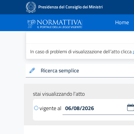
Presidenza del Consiglio dei Ministri
Home
current
Normattiva - Il po
In caso di problemi di visualizzazione dell’atto clicca
Ricerca semplice
stai visualizzando l'atto
vigente al