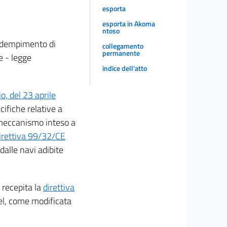
esporta
esporta in Akoma
ntoso
'adempimento di
collegamento
permanente
e - legge
indice dell'atto
, del 23 aprile
cifiche relative a
n meccanismo inteso a
irettiva 99/32/CE
dalle navi adibite
a recepita la
direttiva
sel, come modificata