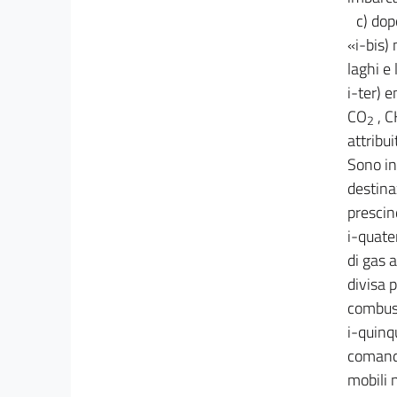
c) dop
«i-bis)
laghi e
i-ter) e
CO
, C
2
attribu
Sono in
destina
prescin
i-quate
di gas 
divisa p
combust
i-quinq
comanda
mobili n