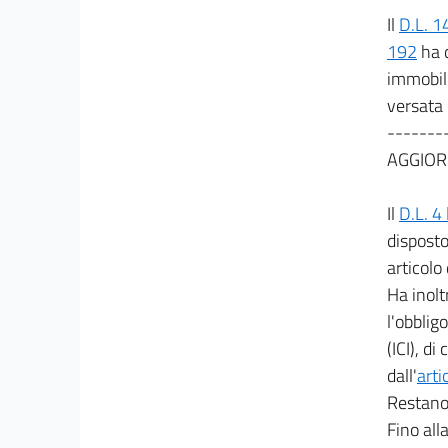
Il
D.L. 1
192
ha d
immobili
versata 
-------
AGGIOR
Il
D.L. 4
disposto
articolo
Ha inolt
l'obblig
(ICI), d
dall'
arti
Restano 
Fino all