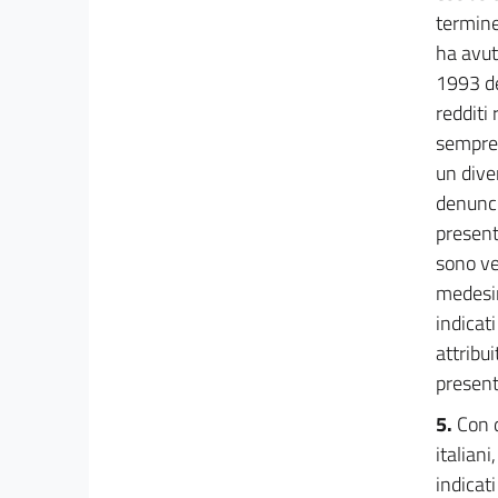
23
termine
24
ha avut
1993 de
25
redditi
26
semprec
27
un dive
TITOLO IV
denunci
TRASFERIMENTI ERARIALI
presenta
AGLI ENTI LOCALI
Capo I
sono ve
DISCIPLINA DEI TRASFERIMENTI
medesim
ERARIALI PER IL 1993
28
indicati
attribu
29
present
30
31
5.
Con d
italian
32
indicati
33