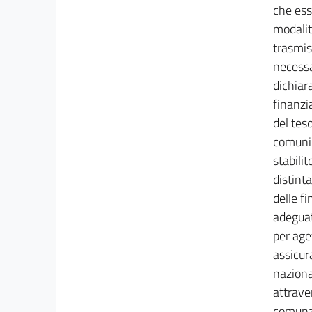
che ess
TITOLO IV
modalit
TRASFERIMENTI ERARIALI
trasmis
AGLI ENTI LOCALI
Capo II
necessa
DISCIPLINA A REGIME
dichiar
DEI TRASFERIMENTI ERARIALI
34
finanzia
35
del tes
comuni 
36
stabili
37
distint
38
delle fi
39
adeguat
40
per age
41
assicur
naziona
42
attraver
43
comunal