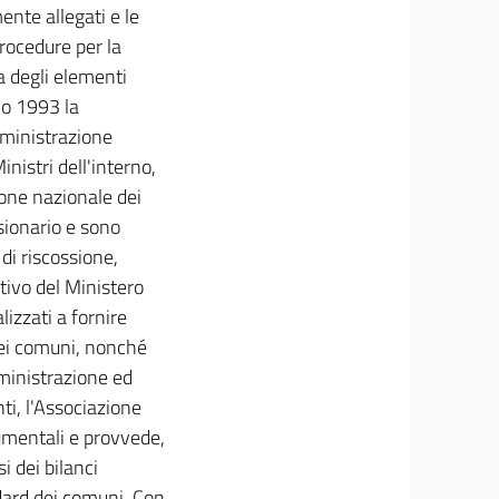
nte allegati e le
rocedure per la
a degli elementi
no 1993 la
mministrazione
inistri dell'interno,
ione nazionale dei
sionario e sono
 di riscossione,
tivo del Ministero
lizzati a fornire
dei comuni, nonché
mministrazione ed
ti, l'Associazione
rumentali e provvede,
si dei bilanci
ndard dei comuni. Con