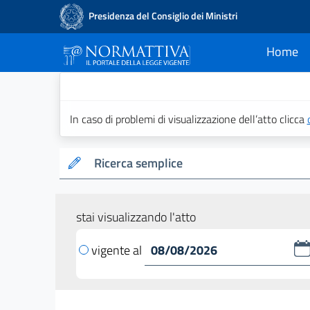
Presidenza del Consiglio dei Ministri
Home
current
Normattiva - Il po
In caso di problemi di visualizzazione dell’atto clicca
Ricerca semplice
stai visualizzando l'atto
vigente al