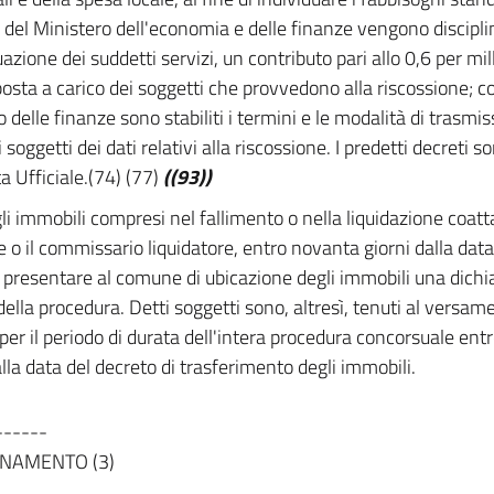
 del Ministero dell'economia e delle finanze vengono discipli
uazione dei suddetti servizi, un contributo pari allo 0,6 per mil
posta a carico dei soggetti che provvedono alla riscossione; c
o delle finanze sono stabiliti i termini e le modalità di trasmi
 soggetti dei dati relativi alla riscossione. I predetti decreti s
a Ufficiale.(74) (77)
((93))
li immobili compresi nel fallimento o nella liquidazione coatt
e o il commissario liquidatore, entro novanta giorni dalla data
presentare al comune di ubicazione degli immobili una dichi
 della procedura. Detti soggetti sono, altresì, tenuti al versa
per il periodo di durata dell'intera procedura concorsuale entro
lla data del decreto di trasferimento degli immobili.
------
NAMENTO (3)