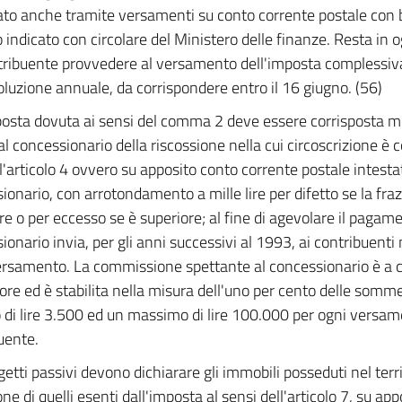
ato anche tramite versamenti su conto corrente postale con b
 indicato con circolare del Ministero delle finanze. Resta in o
tribuente provvedere al versamento dell'imposta complessi
oluzione annuale, da corrispondere entro il 16 giugno. (56)
posta dovuta ai sensi del comma 2 deve essere corrisposta
 al concessionario della riscossione nella cui circoscrizione 
all'articolo 4 ovvero su apposito conto corrente postale intesta
ionario, con arrotondamento a mille lire per difetto se la fra
re o per eccesso se è superiore; al fine di agevolare il pagamen
ionario invia, per gli anni successivi al 1993, ai contribuent
versamento. La commissione spettante al concessionario è a 
ore ed è stabilita nella misura dell'uno per cento delle somm
di lire 3.500 ed un massimo di lire 100.000 per ogni versam
uente.
getti passivi devono dichiarare gli immobili posseduti nel terri
ne di quelli esenti dall'imposta al sensi dell'articolo 7, su ap