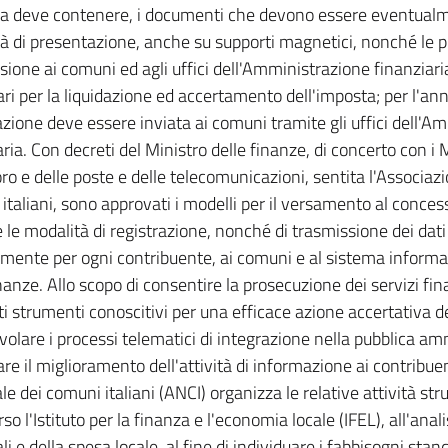
a deve contenere, i documenti che devono essere eventualme
à di presentazione, anche su supporti magnetici, nonché le p
sione ai comuni ed agli uffici dell'Amministrazione finanziari
ri per la liquidazione ed accertamento dell'imposta; per l'an
azione deve essere inviata ai comuni tramite gli uffici dell'A
ria. Con decreti del Ministro delle finanze, di concerto con i M
oro e delle poste e delle telecomunicazioni, sentita l'Associaz
italiani, sono approvati i modelli per il versamento al conces
te le modalità di registrazione, nonché di trasmissione dei dati
amente per ogni contribuente, ai comuni e al sistema informa
nanze. Allo scopo di consentire la prosecuzione dei servizi fina
i strumenti conoscitivi per una efficace azione accertativa 
volare i processi telematici di integrazione nella pubblica a
are il miglioramento dell'attività di informazione ai contribuen
le dei comuni italiani (ANCI) organizza le relative attività st
so l'Istituto per la finanza e l'economia locale (IFEL), all'anali
i e della spesa locale, al fine di individuare i fabbisogni sta