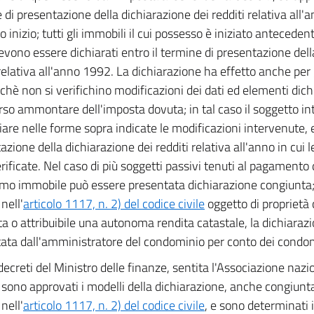
 di presentazione della dichiarazione dei redditi relativa all'a
o inizio; tutti gli immobili il cui possesso è iniziato anteced
vono essere dichiarati entro il termine di presentazione dell
 relativa all'anno 1992. La dichiarazione ha effetto anche per 
hè non si verifichino modificazioni dei dati ed elementi dich
rso ammontare dell'imposta dovuta; in tal caso il soggetto in
are nelle forme sopra indicate le modificazioni intervenute, e
zione della dichiarazione dei redditi relativa all'anno in cui l
rificate. Nel caso di più soggetti passivi tenuti al pagamento
o immobile può essere presentata dichiarazione congiunta; 
 nell'
articolo 1117, n. 2) del codice civile
oggetto di proprietà
ita o attribuibile una autonoma rendita catastale, la dichiara
ata dall'amministratore del condominio per conto dei condom
ecreti del Ministro delle finanze, sentita l'Associazione naz
i, sono approvati i modelli della dichiarazione, anche congiunta
 nell'
articolo 1117, n. 2) del codice civile
, e sono determinati i