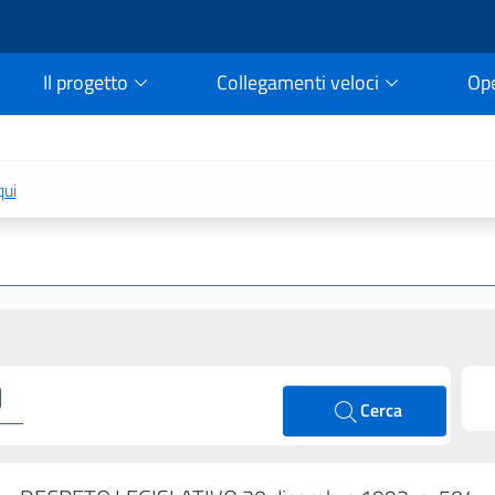
Il progetto
Collegamenti veloci
Op
rtale della legge vigent
qui
Cerca