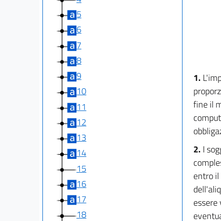
5
6
7
8
9
1.
L'imp
proporz
10
fine il 
11
computa
12
obbliga
13
2.
I sog
14
comples
15
entro i
16
dell'al
17
essere 
18
eventua