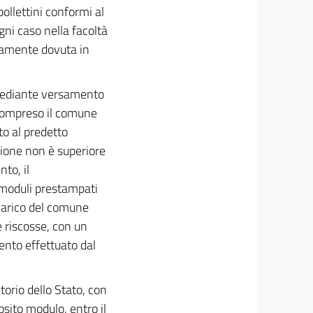
ollettini conformi al
gni caso nella facoltà
vamente dovuta in
 mediante versamento
è compreso il comune
to al predetto
zione non è superiore
to, il
i moduli prestampati
carico del comune
e riscosse, con un
ento effettuato dal
torio dello Stato, con
posito modulo, entro il