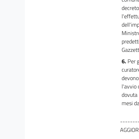
44
decreto
45
l'effett
46
dell'im
47
Ministr
predetti
48
Gazzett
49
50
6.
Per g
curator
devono 
l'avvio
dovuta 
mesi da
-------
AGGIOR