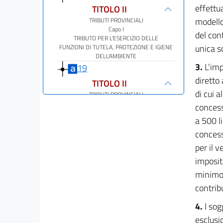
effettu
TITOLO II
modello
TRIBUTI PROVINCIALI
Capo I
del con
TRIBUTO PER L'ESERCIZIO DELLE
unica s
FUNZIONI DI TUTELA, PROTEZIONE E IGIENE
DELL'AMBIENTE
3.
L'im
19
diretto
TITOLO II
di cui 
TRIBUTI PROVINCIALI
Capo II
concess
IMPOSTA PROVINCIALE PER L'ISCRIZIONE DEI
a 500 li
VEICOLI
NEL PUBBLICO REGISTRO AUTOMOBILISTICO
concess
20
per il 
21
imposit
22
minimo 
contrib
TITOLO III
TRIBUTI REGIONALI
4.
I sog
Capo I
TASSE AUTOMOBILISTICHE REGIONALI
esclusio