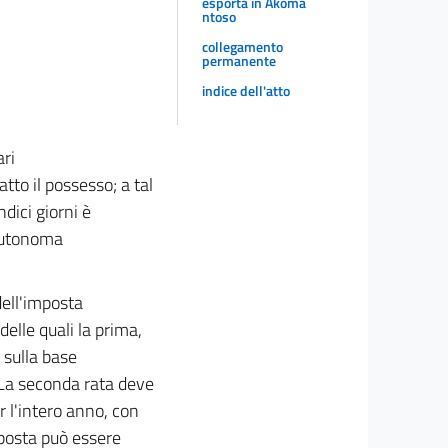
esporta in Akoma
ntoso
collegamento
permanente
indice dell'atto
ari
tto il possesso; a tal
dici giorni è
 autonoma
dell'imposta
elle quali la prima,
 sulla base
. La seconda rata deve
r l'intero anno, con
mposta può essere