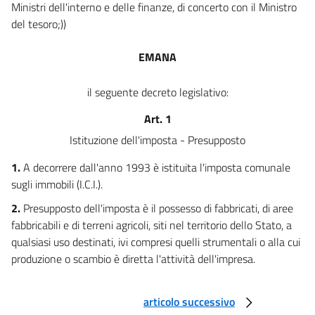
Ministri dell'interno e delle finanze, di concerto con il Ministro
21
del tesoro;))
22
EMANA
TITOLO III
TRIBUTI REGIONALI
Capo I
il seguente decreto legislativo:
TASSE AUTOMOBILISTICHE REGIONALI
23
Art. 1
24
Istituzione dell'imposta - Presupposto
25
1.
A decorrere dall'anno 1993 è istituita l'imposta comunale
26
sugli immobili (I.C.I.).
27
2.
Presupposto dell'imposta è il possesso di fabbricati, di aree
TITOLO IV
fabbricabili e di terreni agricoli, siti nel territorio dello Stato, a
TRASFERIMENTI ERARIALI
qualsiasi uso destinati, ivi compresi quelli strumentali o alla cui
AGLI ENTI LOCALI
produzione o scambio è diretta l'attività dell'impresa.
Capo I
DISCIPLINA DEI TRASFERIMENTI
ERARIALI PER IL 1993
articolo successivo
28