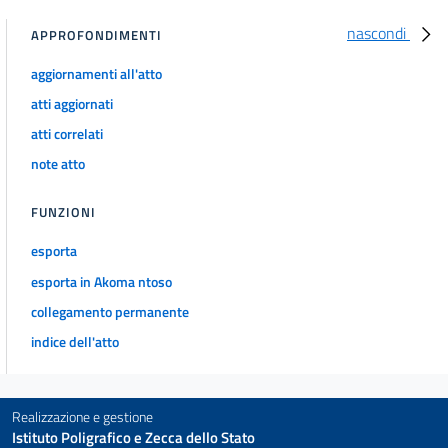
29
nascondi
APPROFONDIMENTI
30
aggiornamenti all'atto
31
atti aggiornati
32
atti correlati
33
note atto
TITOLO IV
TRASFERIMENTI ERARIALI
AGLI ENTI LOCALI
FUNZIONI
Capo II
DISCIPLINA A REGIME
esporta
DEI TRASFERIMENTI ERARIALI
esporta in Akoma ntoso
34
collegamento permanente
35
indice dell'atto
36
37
38
Realizzazione e gestione
Istituto Poligrafico e Zecca dello Stato
39