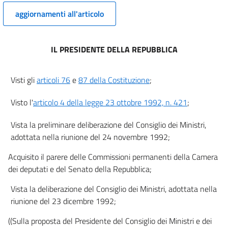
13
aggiornamenti all'articolo
14
15
IL PRESIDENTE DELLA REPUBBLICA
16
17
Visti gli
articoli 76
e
87 della Costituzione
;
18
Visto l'
articolo 4 della legge 23 ottobre 1992, n. 421
;
TITOLO II
TRIBUTI PROVINCIALI
Vista la preliminare deliberazione del Consiglio dei Ministri,
Capo I
adottata nella riunione del 24 novembre 1992;
TRIBUTO PER L'ESERCIZIO DELLE
FUNZIONI DI TUTELA, PROTEZIONE E IGIENE DELL'AMBIENTE
Acquisito il parere delle Commissioni permanenti della Camera
19
dei deputati e del Senato della Repubblica;
TITOLO II
TRIBUTI PROVINCIALI
Vista la deliberazione del Consiglio dei Ministri, adottata nella
Capo II
riunione del 23 dicembre 1992;
IMPOSTA PROVINCIALE PER L'ISCRIZIONE DEI VEICOLI
NEL PUBBLICO REGISTRO AUTOMOBILISTICO
((Sulla proposta del Presidente del Consiglio dei Ministri e dei
20