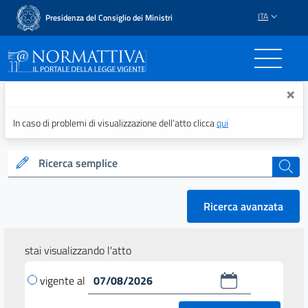
ITA
Presidenza del Consiglio dei Ministri
Normattiva - Il portale del
×
In caso di problemi di visualizzazione dell’atto clicca
qui
Ricerca semplice
cerca
Ricerca avanzata
stai visualizzando l'atto
vigente al