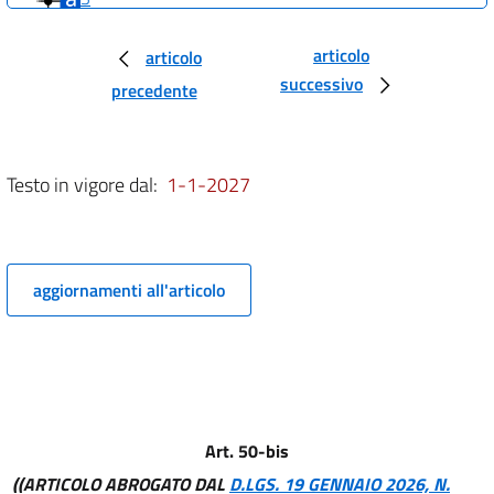
4
articolo
articolo
5
successivo
precedente
6
7
8
Testo in vigore dal:
1-1-2027
9
10
11
aggiornamenti all'articolo
12
13
14
15
16
Art. 50-bis
TITOLO I
((ARTICOLO ABROGATO DAL
D.LGS. 19 GENNAIO 2026, N.