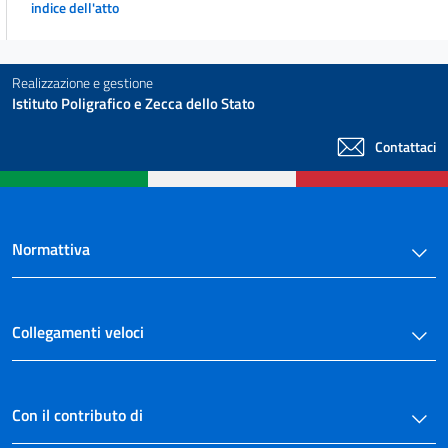
indice dell'atto
23
24
Realizzazione e gestione
25
Istituto Poligrafico e Zecca dello Stato
26
Contattaci
TITOLO I
ARMONIZZAZIONE DELLA DISCIPLINA DELLE ACCISE SU OLI MINERALI,
ALCOLE,
BEVANDE ALCOLICHE E TABACCHI LAVORATI, NONCHÈ ALTRE IMPOSIZIONI
INDIRETTE SUI CONSUMI.
Capo IV
Normattiva
STRUTTURA E ALIQUOTE DELLE ACCISE
SUI TABACCHI LAVORATI
27
Collegamenti veloci
28
TITOLO I
ARMONIZZAZIONE DELLA DISCIPLINA DELLE ACCISE SU OLI MINERALI,
ALCOLE,
Con il contributo di
BEVANDE ALCOLICHE E TABACCHI LAVORATI, NONCHÈ ALTRE IMPOSIZIONI
INDIRETTE SUI CONSUMI.