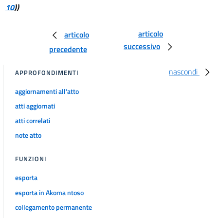
ARMONIZZAZIONE DELLA DISCIPLINA DELLE ACCISE SU OLI MINERALI,
10
))
ALCOLE,
BEVANDE ALCOLICHE E TABACCHI LAVORATI, NONCHÈ ALTRE IMPOSIZIONI
INDIRETTE SUI CONSUMI.
articolo
articolo
Capo II
successivo
STRUTTURA E ALIQUOTE DELLE ACCISE
precedente
SUGLI OLI MINERALI
17
nascondi
APPROFONDIMENTI
18
aggiornamenti all'atto
19
atti aggiornati
20
atti correlati
TITOLO I
note atto
ARMONIZZAZIONE DELLA DISCIPLINA DELLE ACCISE SU OLI MINERALI,
ALCOLE,
BEVANDE ALCOLICHE E TABACCHI LAVORATI, NONCHÈ ALTRE IMPOSIZIONI
FUNZIONI
INDIRETTE SUI CONSUMI.
Capo III
esporta
STRUTTURA E ALIQUOTE DELLE ACCISE SULL'ALCOLE
E SULLE BEVANDE ALCOLICHE
esporta in Akoma ntoso
21
collegamento permanente
22