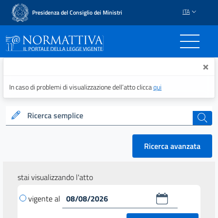
ITA
Presidenza del Consiglio dei Ministri
Normattiva - Il portale del
×
In caso di problemi di visualizzazione dell’atto clicca
qui
Ricerca semplice
cerca
Ricerca avanzata
stai visualizzando l'atto
vigente al