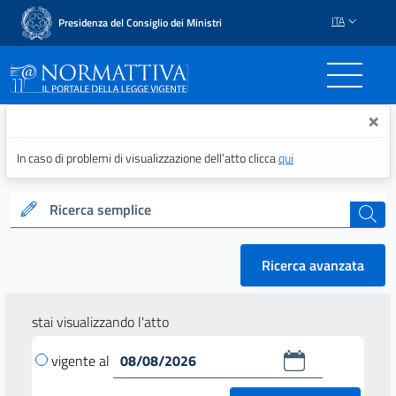
ITA
Presidenza del Consiglio dei Ministri
Normattiva - Il portale del
×
In caso di problemi di visualizzazione dell’atto clicca
qui
Ricerca semplice
cerca
Ricerca avanzata
stai visualizzando l'atto
vigente al