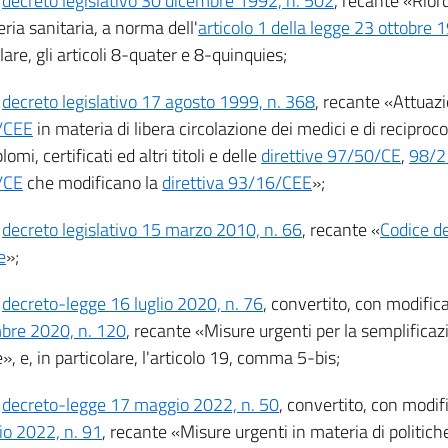
l
decreto legislativo 30 dicembre 1992, n. 502
, recante «Riord
ria sanitaria, a norma dell'
articolo 1 della legge 23 ottobre 
lare, gli articoli 8-quater e 8-quinquies;
l
decreto legislativo 17 agosto 1999, n. 368
, recante «Attuaz
/CEE
in materia di libera circolazione dei medici e di recipro
lomi, certificati ed altri titoli e delle
direttive 97/50/CE
,
98/2
/CE
che modificano la
direttiva 93/16/CEE
»;
l
decreto legislativo 15 marzo 2010, n. 66
, recante «
Codice d
e
»;
l
decreto-legge 16 luglio 2020, n. 76
, convertito, con modifica
bre 2020, n. 120
, recante «Misure urgenti per la semplificaz
e», e, in particolare, l'articolo 19, comma 5-bis;
l
decreto-legge 17 maggio 2022, n. 50
, convertito, con modif
io 2022, n. 91
, recante «Misure urgenti in materia di politic