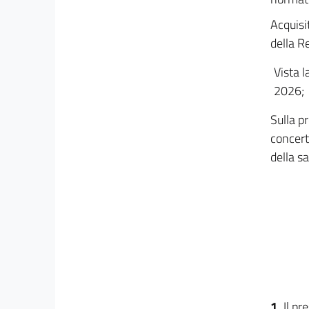
Acquisi
della R
Vista l
2026;
Sulla pr
concert
della sa
1.
Il pr