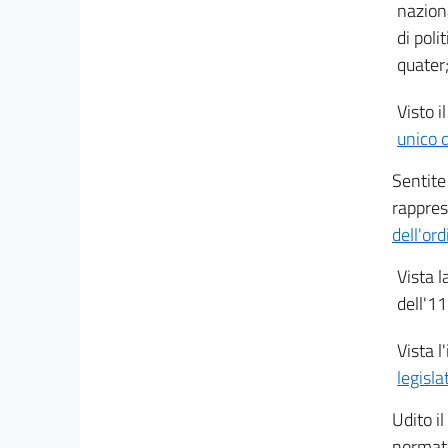
naziona
di poli
quater
Visto i
unico 
Sentite
rappres
dell'or
Vista l
dell'1
Vista l
legisl
Udito il
normati