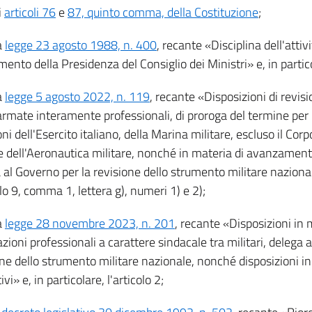
i
articoli 76
e
87, quinto comma, della Costituzione
;
a
legge 23 agosto 1988, n. 400
, recante «Disciplina dell'attiv
ento della Presidenza del Consiglio dei Ministri» e, in particol
a
legge 5 agosto 2022, n. 119
, recante «Disposizioni di revis
armate interamente professionali, di proroga del termine per l
ni dell'Esercito italiano, della Marina militare, escluso il Corp
e dell'Aeronautica militare, nonché in materia di avanzamento 
al Governo per la revisione dello strumento militare nazionale
olo 9, comma 1, lettera g), numeri 1) e 2);
a
legge 28 novembre 2023, n. 201
, recante «Disposizioni in 
zioni professionali a carattere sindacale tra militari, delega 
one dello strumento militare nazionale, nonché disposizioni in
ivi» e, in particolare, l'articolo 2;