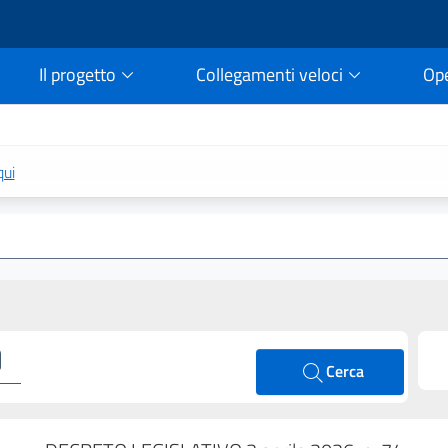
Il progetto
Collegamenti veloci
Op
rtale della legge vigent
qui
Cerca