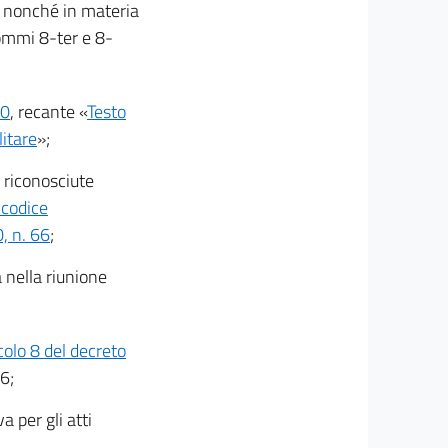
i, nonché in materia
 commi 8-ter e 8-
90
, recante «
Testo
litare
»;
i riconosciute
 codice
, n. 66
;
a nella riunione
colo 8 del decreto
6;
a per gli atti