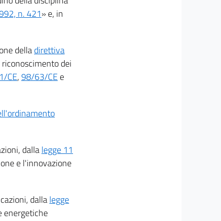
ino della disciplina
1992, n. 421
» e, in
ione della
direttiva
co riconoscimento dei
1/CE
,
98/63/CE
e
ell'ordinamento
zioni, dalla
legge 11
ione e l'innovazione
icazioni, dalla
legge
he energetiche