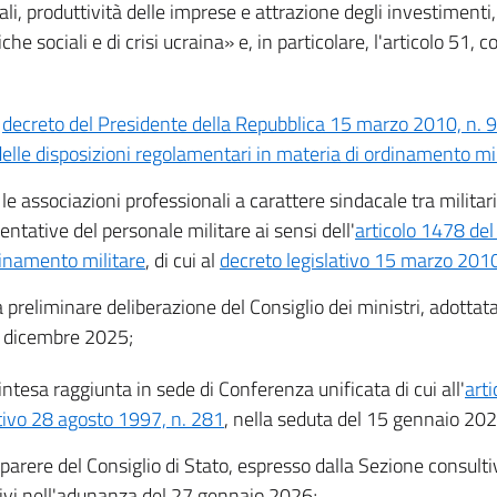
li, produttività delle imprese e attrazione degli investiment
tiche sociali e di crisi ucraina» e, in particolare, l'articolo 51,
;
l
decreto del Presidente della Repubblica 15 marzo 2010, n. 
delle disposizioni regolamentari in materia di ordinamento mi
 le associazioni professionali a carattere sindacale tra militar
entative del personale militare ai sensi dell'
articolo 1478 del
dinamento militare
, di cui al
decreto legislativo 15 marzo 2010
a preliminare deliberazione del Consiglio dei ministri, adottat
1 dicembre 2025;
'intesa raggiunta in sede di Conferenza unificata di cui all'
arti
ativo 28 agosto 1997, n. 281
, nella seduta del 15 gennaio 202
 parere del Consiglio di Stato, espresso dalla Sezione consultiv
vi nell'adunanza del 27 gennaio 2026;