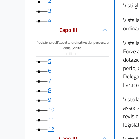
2
Visti gl
3
Vista l
4
ordinam
Capo III
Vista l
Revisione dell'assetto ordinativo del personale
della Sanità
Forze 
militare
dotazio
5
porto, 
6
Delega 
7
l'artic
8
Visto l
9
associa
10
revisi
11
legislat
12
Capo IV