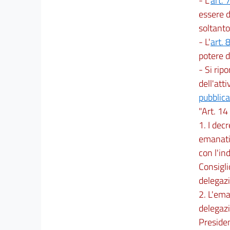
- L'
art. 
essere d
soltanto
- L'
art. 
potere d
- Si ripo
dell'att
pubblica
"Art. 14 
1. I decr
emanati 
con l'in
Consigli
delegaz
2. L'ema
delegazi
Presiden