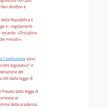
legislativa non può
eri direttivi e
della Repubblica il
gge e i regolamenti.
, recante: «Disciplina
dei ministri»,
la Costituzione
sono
reto legislativo" e
iberazione del
ritti dalla legge di
 fissato dalla legge di
rasmesso al
prima della scadenza.