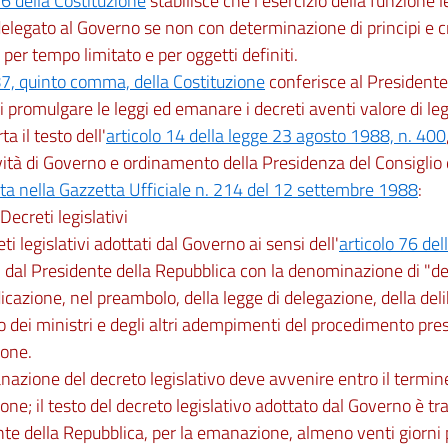
76 della Costituzione
stabilisce che l'esercizio della funzione 
elegato al Governo se non con determinazione di principi e crit
 per tempo limitato e per oggetti definiti.
87, quinto comma, della Costituzione
conferisce al Presidente 
i promulgare le leggi ed emanare i decreti aventi valore di le
rta il testo dell'
articolo 14 della legge 23 agosto 1988, n. 400
ività di Governo e ordinamento della Presidenza del Consiglio 
ta nella Gazzetta Ufficiale n. 214 del 12 settembre 1988
:
Decreti legislativi
eti legislativi adottati dal Governo ai sensi dell'
articolo 76 del
dal Presidente della Repubblica con la denominazione di "dec
dicazione, nel preambolo, della legge di delegazione, della del
o dei ministri e degli altri adempimenti del procedimento presc
ione.
nazione del decreto legislativo deve avvenire entro il termine
one; il testo del decreto legislativo adottato dal Governo è t
te della Repubblica, per la emanazione, almeno venti giorni 