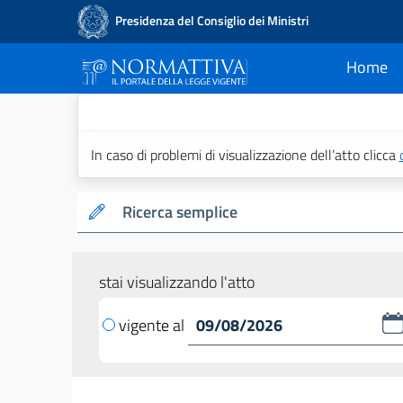
Presidenza del Consiglio dei Ministri
Home
current
Normattiva - Il po
In caso di problemi di visualizzazione dell’atto clicca
Ricerca semplice
stai visualizzando l'atto
vigente al