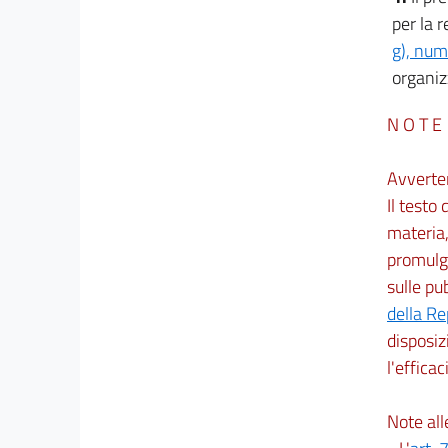
per la r
g), num
organiz
N O T E
Avverte
Il testo
materia,
promulga
sulle pu
della R
disposiz
l'efficac
Note al