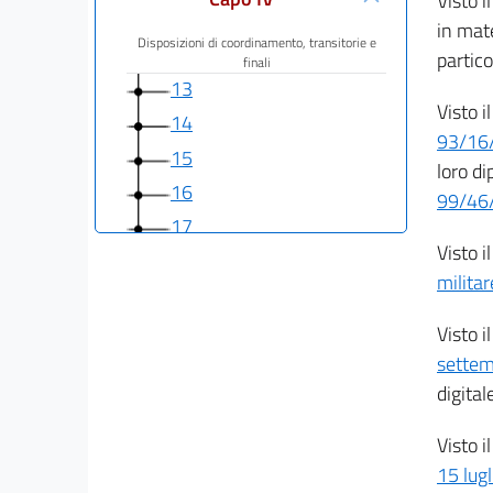
Visto i
in mate
Disposizioni di coordinamento, transitorie e
partico
finali
13
Visto i
14
93/16
15
loro dip
16
99/46
17
Visto i
18
militar
19
20
Visto i
settem
Allegati
digital
Tabelle
Visto i
Tabelle
15 lugl