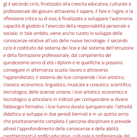
g) il secondo ciclo, finalizzato alla crescita educativa, culturale e
professionale dei giovani attraverso il sapere, il fare e l'agire, e la
riflessione critica su di essi, è finalizzato a sviluppare l'autonoma
capacità di giudizio e l'esercizio della responsabilità personale e
sociale; in tale ambito, viene anche curato lo sviluppo delle
conoscenze relative all'uso delle nuove tecnologie; il secondo
ciclo è costituito dal sistema dei licei e dal sistema dell'istruzione
e della formazione professionale; dal compimento del
quindicesimo anno di età i diplomi e le qualifiche si possono
conseguire in alternanza scuola-lavoro o attraverso
l'apprendistato; il sistema dei licei comprende i licei artistico,
classico, economico, linguistico, musicale e coreutico, scientifico,
tecnologico, delle scienze umane; i licei artistico, economico e
tecnologico si articolano in indirizzi per corrispondere ai diversi
fabbisogni formativi; i licei hanno durata quinquennale; l'attività
didattica si sviluppa in due periodi biennali e in un quinto anno
che prioritariamente completa il percorso disciplinare e prevede
altresì l'approfondimento delle conoscenze e delle abilità
caratterizzanti il profilo educativo, culturale e professionale del