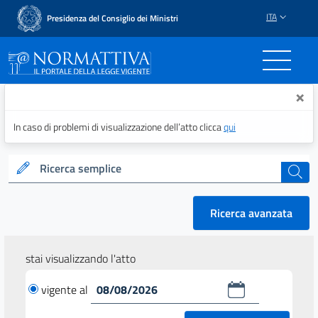
ITA
Presidenza del Consiglio dei Ministri
Normattiva - Il portale del
×
In caso di problemi di visualizzazione dell’atto clicca
qui
Ricerca semplice
cerca
Ricerca avanzata
stai visualizzando l'atto
vigente al