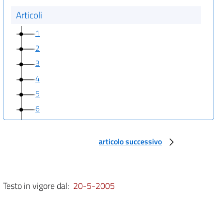
Articoli
1
2
3
4
5
6
7
8
articolo successivo
9
Testo in vigore dal:
20-5-2005