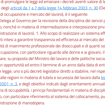
e di promulgare le leggi ed emanare i decreti aventi valore di 
o degli
articoli da 1
a 7 della legge 14 febbraio 2003, n. 30
(De
di occupazione e mercato del lavoro), è il seguente:
(Delega al Governo per la revisione della disciplina dei servizi p
o, nonché in materia di intermediazione e interposizione priv
trazione di lavoro). 1. Allo scopo di realizzare un sistema ef
i intesi a garantire trasparenza ed efficienza al mercato del 
ità di inserimento professionale dei disoccupati e di quanti s
cupazione, con particolare riguardo alle donne e ai giovani, 
are, su proposta del Ministro del lavoro e delle politiche social
ari opportunità ed entro il termine di un anno dalla data di ent
 legge, uno o più decreti legislativi diretti a stabilire, nel ri
 alle regioni in materia di tutela e sicurezza del lavoro dalla
le
2001, n. 3
, e degli obiettivi indicati dagli orientamenti annua
ia di occupabilità, i principi fondamentali in materia di discipl
o, con particolare riferimento al sistema del collocamento, pub
strazione di manodopera.