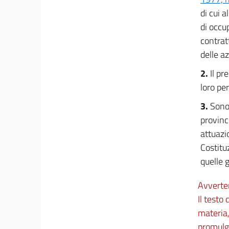
20
di cui a
21
di occu
22
contrat
23
delle az
24
2.
Il pr
25
loro pe
26
3.
Sono 
27
provinc
28
attuazi
Capo II
Costitu
Appalto e distacco
quelle g
29
30
Avverte
Il testo
Titolo IV
materia,
DISPOSIZIONI IN MATERIA DI GRUPPI DI
IMPRESA
promulga