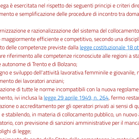
ega è esercitata nel rispetto dei seguenti principi e criteri dire
imento e semplificazione delle procedure di incontro tra doma
nizzazione e razionalizzazione del sistema del collocamento p
 maggiormente efficiente e competitivo, secondo una discipl
tto delle competenze previste dalla
legge costituzionale 18 o
are riferimento alle competenze riconosciute alle regioni a sta
 autonome di Trento e di Bolzano;
gno e sviluppo dell'attività lavorativa femminile e giovanile,
mento dei lavoratori anziani;
azione di tutte le norme incompatibili con la nuova regolam
ento, ivi inclusa la
legge 29 aprile 1949, n. 264
, fermo resta
azione o accreditamento per gli operatori privati ai sensi di q
l) e stabilendo, in materia di collocamento pubblico, un nuovo
atorio, con previsione di sanzioni amministrative per il ma
lighi di legge;