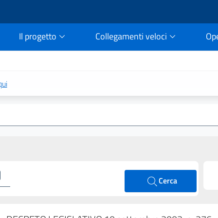
Il progetto
Collegamenti veloci
Op
rtale della legge vigent
qui
Cerca