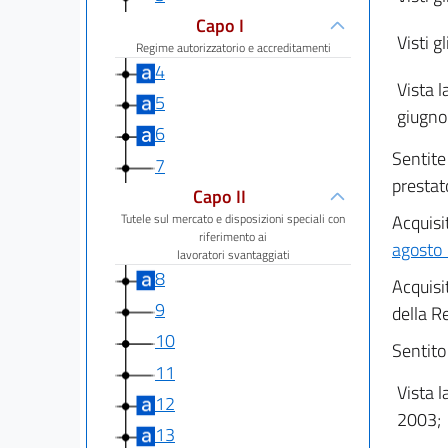
Capo I
Visti gl
Regime autorizzatorio e accreditamenti
4
Vista l
5
giugno
6
Sentite
7
prestato
Capo II
Tutele sul mercato e disposizioni speciali con
Acquisit
riferimento ai
agosto 
lavoratori svantaggiati
8
Acquisi
9
della R
10
Sentito 
11
Vista l
12
2003;
13