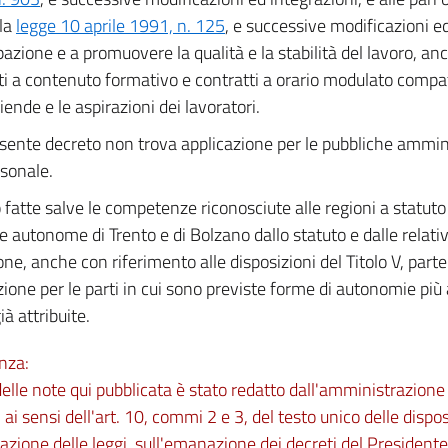
lla
legge 10 aprile 1991, n. 125
, e successive modificazioni ed 
pazione e a promuovere la qualità e la stabilità del lavoro, an
ti a contenuto formativo e contratti a orario modulato compat
iende e le aspirazioni dei lavoratori.
esente decreto non trova applicazione per le pubbliche amminis
rsonale.
fatte salve le competenze riconosciute alle regioni a statuto 
e autonome di Trento e di Bolzano dallo statuto e dalle relati
one, anche con riferimento alle disposizioni del Titolo V, part
zione per le parti in cui sono previste forme di autonomie più
ià attribuite.
nza:
 delle note qui pubblicata è stato redatto dall'amministrazio
 ai sensi dell'art. 10, commi 2 e 3, del testo unico delle dispos
zione delle leggi, sull'emanazione dei decreti del Presidente