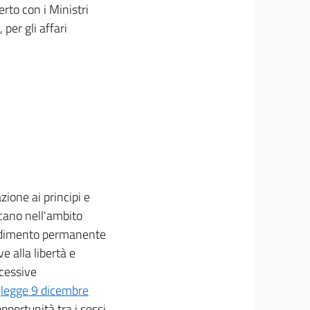
erto con i Ministri
 per gli affari
zione ai principi e
locano nell'ambito
endimento permanente
e alla libertà e
ccessive
a
legge 9 dicembre
opportunità tra i sessi