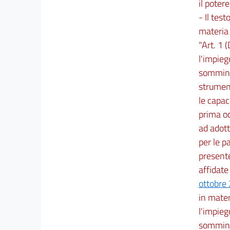
39
il poter
40
- Il test
materia 
Capo II
"Art. 1 
Lavoro ripartito
41
l'impieg
42
somminis
strument
43
le capac
44
prima oc
45
ad adott
Capo III
per le p
Lavoro a tempo parziale
presente
46
affidate
Titolo VI
ottobre 
APPRENDISTATO E CONTRATTO DI
in mater
INSERIMENTO
l'impieg
Capo I
sommini
Apprendistato