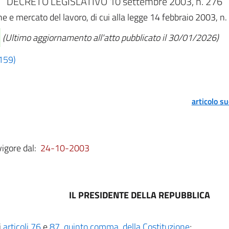
DECRETO LEGISLATIVO 10 settembre 2003, n. 276
e e mercato del lavoro, di cui alla legge 14 febbraio 2003, n.
(Ultimo aggiornamento all'atto pubblicato il 30/01/2026)
 159)
articolo s
vigore dal:
24-10-2003
IL PRESIDENTE DELLA REPUBBLICA
i
articoli 76
e
87, quinto comma, della Costituzione
;