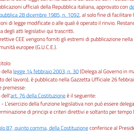
bblicazioni ufficiali della Repubblica italiana, approvato con
de
epubblica 28 dicembre 1985, n. 1092
, al solo fine di facilitare
ioni di legge modificate o alle quali è operato il rinvio. Restano
ia degli atti legislativi qui trascritti.
irettive CEE vengono forniti gli estremi di pubblicazione nella
munità europee (G.U.C.E.).
itolo:
o della
legge 14 febbraio 2003, n. 30
(Delega al Governo in ma
o del lavoro), è pubblicato nella Gazzetta Ufficiale 26 febbra
le premesse:
 dell'
art. 76 della Costituzione
è il seguente:
. - L'esercizio della funzione legislativa non può essere dele
rminazione di principi e criteri direttivi e soltanto per tempo 
olo 87, quinto comma, della Costituzione
conferisce al Presid