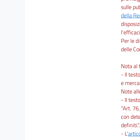
E
sulle pu
TRASFERIMENTO
D'AZIENDA
della R
31
disposiz
32
l'efficac
Titolo V
Per le d
TIPOLOGIE CONTRATTUALI A ORARIO
delle Co
RIDOTTO, MODULATO O
FLESSIBILE
Nota al t
Capo I
- Il test
Lavoro intermittente
33
e mercat
Note al
34
- Il testo
35
"Art. 76
36
con dete
37
definiti.".
38
- L'
artic