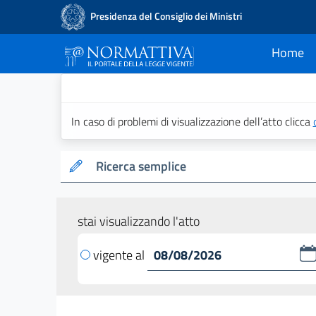
Presidenza del Consiglio dei Ministri
Home
current
Normattiva - Il po
In caso di problemi di visualizzazione dell’atto clicca
Ricerca semplice
stai visualizzando l'atto
vigente al