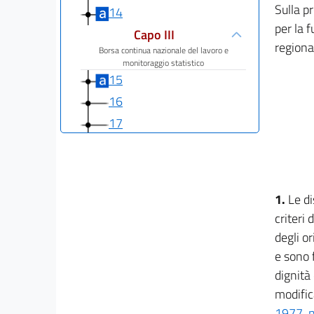
Sulla pr
14
per la f
Capo III
regiona
Borsa continua nazionale del lavoro e
monitoraggio statistico
15
16
17
Capo IV
Regime sanzionatorio
18
19
1.
Le di
criteri 
Titolo III
degli o
SOMMINISTRAZIONE DI LAVORO APPALTO DI
SERVIZI,
e sono f
DISTACCO
dignità 
Capo I
modific
Somministrazione di lavoro
1977, n