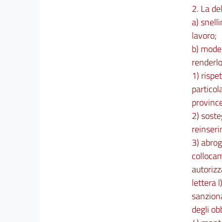
47
2. La del
48
a) snell
lavoro;
49
b) moder
50
renderlo
51
1) rispe
52
particol
53
province
Capo II
2) soste
Contratto di inserimento
reinseri
54
3) abrog
55
collocam
56
autorizz
lettera 
57
sanzion
58
degli obb
59