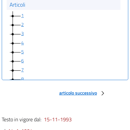
Articoli
1
2
3
4
5
6
7
8
9
articolo successivo
10
11
Testo in vigore dal:
15-11-1993