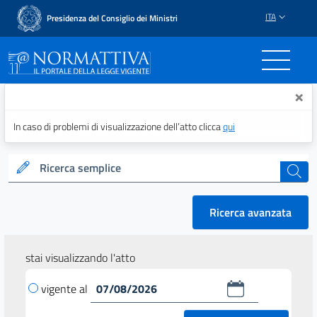
ITA
Presidenza del Consiglio dei Ministri
Normattiva - Il portale del
×
In caso di problemi di visualizzazione dell’atto clicca
qui
Ricerca semplice
cerca
Ricerca avanzata
stai visualizzando l'atto
vigente al