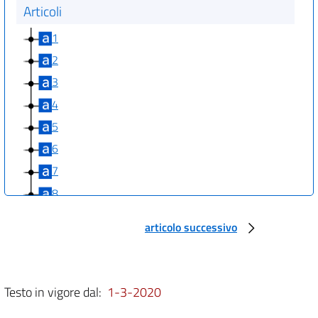
Articoli
1
2
3
4
5
6
7
8
9
articolo successivo
10
11
Testo in vigore dal:
1-3-2020