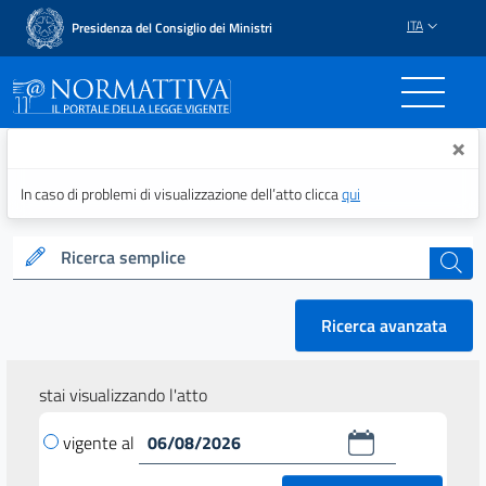
ITA
Presidenza del Consiglio dei Ministri
Normattiva - Il portale del
×
In caso di problemi di visualizzazione dell’atto clicca
qui
Ricerca semplice
cerca
Ricerca avanzata
stai visualizzando l'atto
vigente al