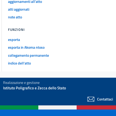
aggiornamenti all'atto
atti aggiornati
note atto
FUNZIONI
esporta
esporta in Akoma ntoso
collegamento permanente
indice dell'atto
Realizzazione e gestione
Istituto Poligrafico e Zecca dello Stato
Contattaci