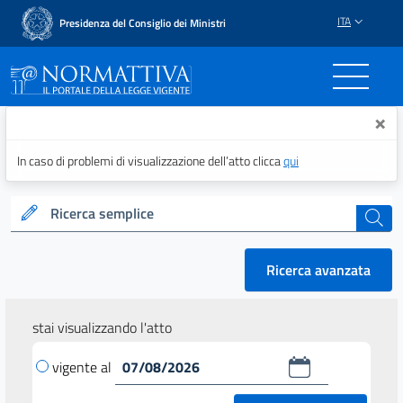
ITA
Presidenza del Consiglio dei Ministri
Normattiva - Il portale del
×
In caso di problemi di visualizzazione dell’atto clicca
qui
Ricerca semplice
cerca
Ricerca avanzata
stai visualizzando l'atto
vigente al