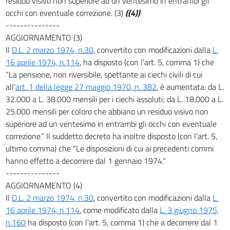
residuo visivo non superiore ad un ventesimo in entrambi gli
occhi con eventuale correzione. (3)
((4))
---------------
AGGIORNAMENTO (3)
Il
D.L. 2 marzo 1974, n.30
, convertito con modificazioni dalla
L.
16 aprile 1974, n.114
, ha disposto (con l'art. 5, comma 1) che
"La pensione, non riversibile, spettante ai ciechi civili di cui
all'
art. 1 della legge 27 maggio 1970, n. 382
, è aumentata: da L.
32.000 a L. 38.000 mensili per i ciechi assoluti; da L. 18.000 a L.
25.000 mensili per coloro che abbiano un residuo visivo non
superiore ad un ventesimo in entrambi gli occhi con eventuale
correzione." Il suddetto decreto ha inoltre disposto (con l'art. 5,
ultimo comma) che "Le disposizioni di cui ai precedenti commi
hanno effetto a decorrere dal 1 gennaio 1974."
---------------
AGGIORNAMENTO (4)
Il
D.L. 2 marzo 1974, n.30
, convertito con modificazioni dalla
L.
16 aprile 1974, n.114
, come modificato dalla
L. 3 giugno 1975,
n.160
ha disposto (con l'art. 5, comma 1) che a decorrere dal 1