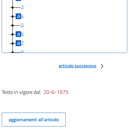
3
4
5
6
7
8
9
articolo successivo
10
11
12
Testo in vigore dal:
20-6-1975
13
14
15
aggiornamenti all'articolo
16