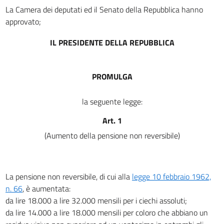
17
La Camera dei deputati ed il Senato della Repubblica hanno
approvato;
18
19
IL PRESIDENTE DELLA REPUBBLICA
20
21
PROMULGA
22
23
la seguente legge:
24
Art. 1
(Aumento della pensione non reversibile)
Allegati
Tabella A
Tabella A
La pensione non reversibile, di cui alla
legge 10 febbraio 1962,
n. 66
, è aumentata:
da lire 18.000 a lire 32.000 mensili per i ciechi assoluti;
da lire 14.000 a lire 18.000 mensili per coloro che abbiano un