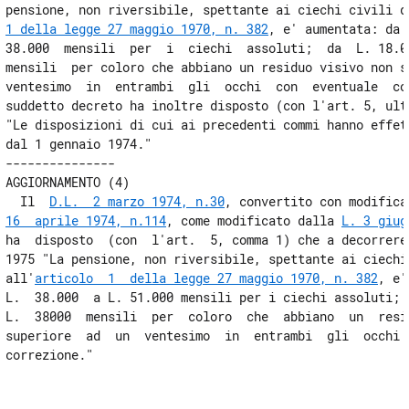
pensione, non riversibile, spettante ai ciechi civili d
1 della legge 27 maggio 1970, n. 382
, e' aumentata: da 
38.000  mensili  per  i  ciechi  assoluti;  da  L. 18.00
mensili  per coloro che abbiano un residuo visivo non su
ventesimo  in  entrambi  gli  occhi  con  eventuale  cor
suddetto decreto ha inoltre disposto (con l'art. 5, ulti
"Le disposizioni di cui ai precedenti commi hanno effett
dal 1 gennaio 1974."

---------------

AGGIORNAMENTO (4)

  Il  
D.L.  2 marzo 1974, n.30
, convertito con modifica
16  aprile 1974, n.114
, come modificato dalla 
L. 3 giug
ha  disposto  (con  l'art.  5, comma 1) che a decorrere 
1975 "La pensione, non riversibile, spettante ai ciechi 
all'
articolo  1  della legge 27 maggio 1970, n. 382
, e'
L.  38.000  a L. 51.000 mensili per i ciechi assoluti; d
L.  38000  mensili  per  coloro  che  abbiano  un  resid
superiore  ad  un  ventesimo  in  entrambi  gli  occhi  