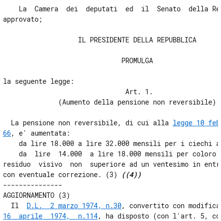
17
    La  Camera  dei  deputati  ed  il  Senato  della Rep
approvato;

18
19
                   IL PRESIDENTE DELLA REPUBBLICA

20
                              PROMULGA

21
la seguente legge:

22
                               Art. 1.

23
              (Aumento della pensione non reversibile)

24
  La pensione non reversibile, di cui alla 
legge 10 feb
66
, e' aumentata:

Allegati
    da lire 18.000 a lire 32.000 mensili per i ciechi as
    da  lire  14.000  a lire 18.000 mensili per coloro c
Tabella A
residuo  visivo  non  superiore ad un ventesimo in entra
Tabella A
con eventuale correzione. (3) 
((4))
---------------

AGGIORNAMENTO (3)

  Il  
D.L.  2 marzo 1974, n.30
, convertito con modifica
16  aprile  1974,  n.114
, ha disposto (con l'art. 5, co