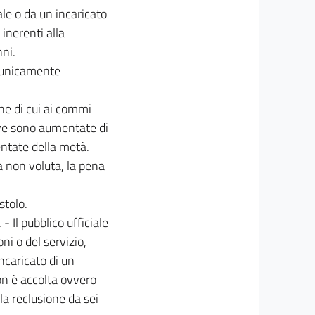
le o da un incaricato
 inerenti alla
nni.
i unicamente
ne di cui ai commi
ve sono aumentate di
ntate della metà.
a non voluta, la pena
stolo.
- Il pubblico ufficiale
oni o del servizio,
ncaricato di un
non è accolta ovvero
la reclusione da sei