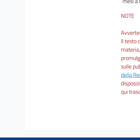
mesi a 
NOTE
Avverte
Il testo
materia,
promulga
sulle pu
della R
disposizi
qui trasc