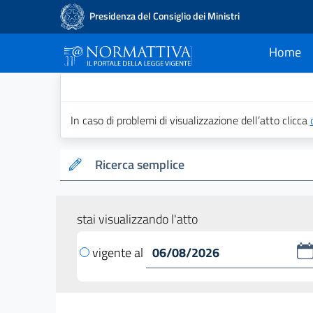
Presidenza del Consiglio dei Ministri
Home
current
Normattiva - Il po
In caso di problemi di visualizzazione dell’atto clicca
Ricerca semplice
stai visualizzando l'atto
vigente al