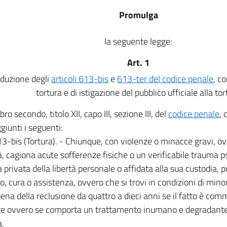
Promulga
la seguente legge:
Art. 1
oduzione degli
articoli 613-bis
e
613-ter del codice penale
, co
tortura e di istigazione del pubblico ufficiale alla to
ibro secondo, titolo XII, capo III, sezione III, del
codice penale
, 
giunti i seguenti:
13-bis (Tortura). - Chiunque, con violenze o minacce gravi, 
à, cagiona acute sofferenze fisiche o un verificabile trauma p
 privata della libertà personale o affidata alla sua custodia, p
lo, cura o assistenza, ovvero che si trovi in condizioni di mino
pena della reclusione da quattro a dieci anni se il fatto è c
e ovvero se comporta un trattamento inumano e degradante p
.