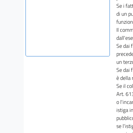
Se i fa
di un pu
funzion
Il comm
dall'ese
Se dai 
precede
un terz
Se dai 
è della 
Se il c
Art. 613
o l'inca
istiga 
pubblic
se l'is