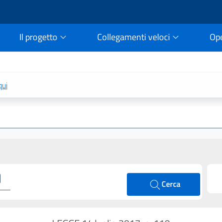
Il progetto
Collegamenti veloci
Op
rtale della legge vigent
qui
Cerca