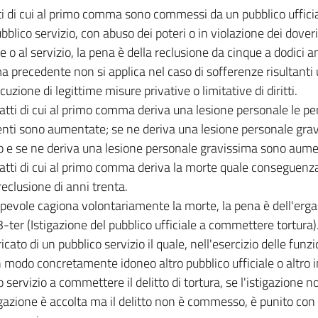
tti di cui al primo comma sono commessi da un pubblico ufficia
bblico servizio, con abuso dei poteri o in violazione dei doveri
e o al servizio, la pena è della reclusione da cinque a dodici a
a precedente non si applica nel caso di sofferenze risultant
cuzione di legittime misure privative o limitative di diritti.
fatti di cui al primo comma deriva una lesione personale le pe
nti sono aumentate; se ne deriva una lesione personale gra
o e se ne deriva una lesione personale gravissima sono aume
fatti di cui al primo comma deriva la morte quale conseguenz
reclusione di anni trenta.
olpevole cagiona volontariamente la morte, la pena è dell'erga
-ter (Istigazione del pubblico ufficiale a commettere tortura). 
ricato di un pubblico servizio il quale, nell'esercizio delle funzi
in modo concretamente idoneo altro pubblico ufficiale o altro i
o servizio a commettere il delitto di tortura, se l'istigazione 
tigazione è accolta ma il delitto non è commesso, è punito con 