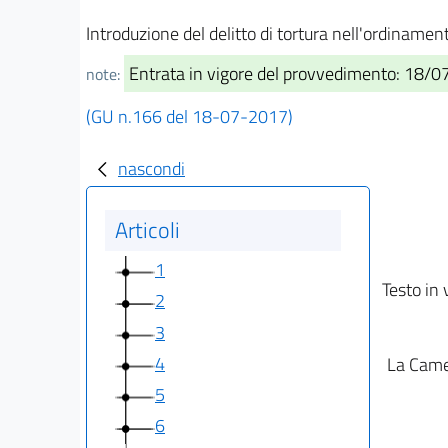
Introduzione del delitto di tortura nell'ordiname
Entrata in vigore del provvedimento: 18/
note:
(GU n.166 del 18-07-2017)
nascondi
Articoli
1
Testo in 
2
3
4
La Camer
5
6