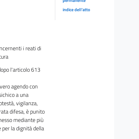
permanente
indice dell'atto
ncernenti i reati di
rtura
dopo l'articolo 613
ovvero agendo con
sichico a una
otestà, vigilanza,
rata difesa, è punito
ommesso mediante più
er la dignità della