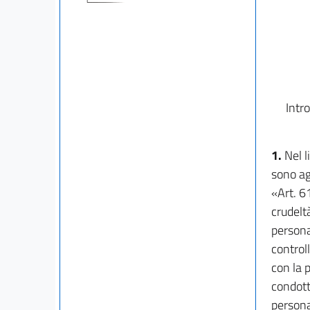
Intr
1.
Nel l
sono ag
«Art. 6
crudelt
persona
control
con la 
condott
persona