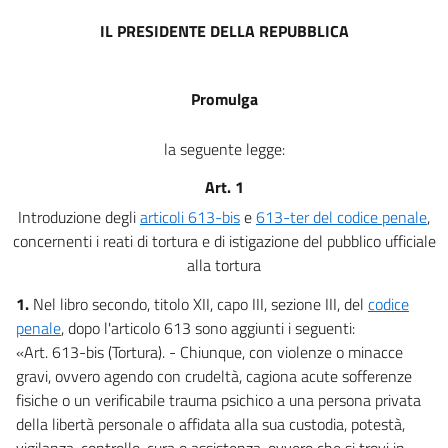
IL PRESIDENTE DELLA REPUBBLICA
Promulga
la seguente legge:
Art. 1
Introduzione degli
articoli 613-bis
e
613-ter del codice penale
,
concernenti i reati di tortura e di istigazione del pubblico ufficiale
alla tortura
1.
Nel libro secondo, titolo XII, capo III, sezione III, del
codice
penale
, dopo l'articolo 613 sono aggiunti i seguenti:
«Art. 613-bis (Tortura). - Chiunque, con violenze o minacce
gravi, ovvero agendo con crudeltà, cagiona acute sofferenze
fisiche o un verificabile trauma psichico a una persona privata
della libertà personale o affidata alla sua custodia, potestà,
vigilanza, controllo, cura o assistenza, ovvero che si trovi in