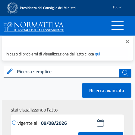
ITA
Presidenza del Consiglio dei Ministri
Normattiva - Il portale del
×
In caso di problemi di visualizzazione dell’atto clicca
qui
Ricerca semplice
cerca
Ricerca avanzata
stai visualizzando l'atto
vigente al