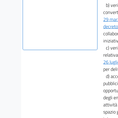
b) ver
convert
29 mar
decreto
collabo
iniziat
c) ver
relativ
26 lugl
per deli
d) acc
pubblic
opportun
degli e
attività
spazio 