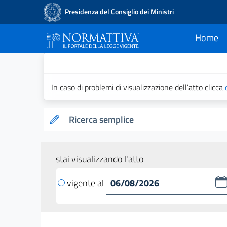
Presidenza del Consiglio dei Ministri
Home
current
Normattiva - Il po
In caso di problemi di visualizzazione dell’atto clicca
Ricerca semplice
stai visualizzando l'atto
vigente al