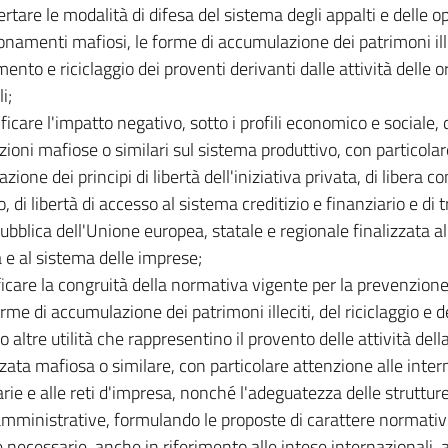
ertare le modalità di difesa del sistema degli appalti e delle o
onamenti mafiosi, le forme di accumulazione dei patrimoni ill
mento e riciclaggio dei proventi derivanti dalle attività delle 
i;
ificare l'impatto negativo, sotto i profili economico e sociale, d
zioni mafiose o similari sul sistema produttivo, con particolar
razione dei principi di libertà dell'iniziativa privata, di libera 
 di libertà di accesso al sistema creditizio e finanziario e di 
ubblica dell'Unione europea, statale e regionale finalizzata all
a e al sistema delle imprese;
ificare la congruità della normativa vigente per la prevenzione 
rme di accumulazione dei patrimoni illeciti, del riciclaggio e d
 altre utilità che rappresentino il provento delle attività dell
zata mafiosa o similare, con particolare attenzione alle inte
rie e alle reti d'impresa, nonché l'adeguatezza delle strutture 
amministrative, formulando le proposte di carattere normati
e necessarie, anche in riferimento alle intese internazionali, a