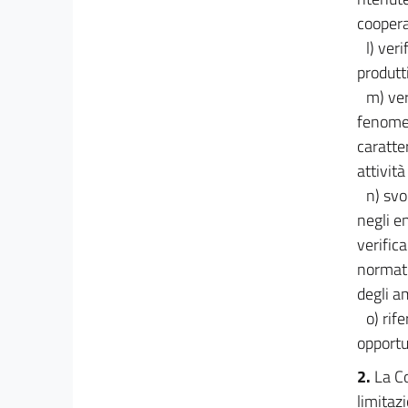
coopera
l) ver
produtt
m) ver
fenomen
caratte
attività
n) svo
negli e
verifica
normati
degli am
o) rif
opport
2.
La Co
limitaz