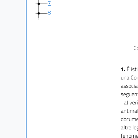
7
8
C
1.
È ist
una Com
associa
seguent
a) ver
antimaf
documen
altre l
fenomen