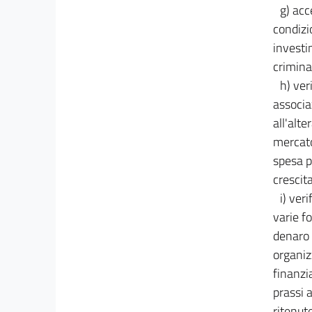
g) acc
condizi
investi
criminal
h) ver
associa
all'alte
mercato,
spesa p
crescit
i) ver
varie fo
denaro o
organiz
finanzia
prassi 
ritenut