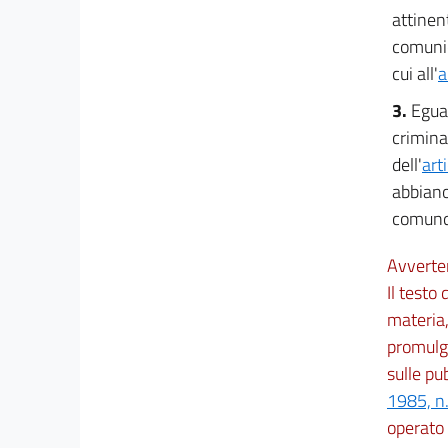
attinent
comunic
cui all'
a
3.
Egual
crimina
dell'
art
abbiano 
comunqu
Avverte
Il testo
materia,
promulga
sulle pu
1985, n
operato i