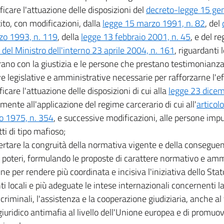
ificare l'attuazione delle disposizioni del
decreto-legge 15 gen
ito, con modificazioni, dalla
legge 15 marzo 1991, n. 82
, del
zo 1993, n. 119
, della
legge 13 febbraio 2001, n. 45
, e del r
 del Ministro dell'interno 23 aprile 2004, n. 161
, riguardanti
rano con la giustizia e le persone che prestano testimonianz
ive legislative e amministrative necessarie per rafforzarne l'ef
ificare l'attuazione delle disposizioni di cui alla
legge 23 dicem
amente all'applicazione del regime carcerario di cui all'
articol
io 1975, n. 354
, e successive modificazioni, alle persone im
tti di tipo mafioso;
ertare la congruità della normativa vigente e della consegue
i poteri, formulando le proposte di carattere normativo e amm
e per rendere più coordinata e incisiva l'iniziativa dello Stato
nti locali e più adeguate le intese internazionali concernenti 
 criminali, l'assistenza e la cooperazione giudiziaria, anche al
giuridico antimafia al livello dell'Unione europea e di promuo