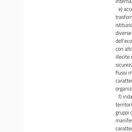
interna
e) acc
trasfor
istituz
diverse
dell'ec
con altr
illecite
sicurez
flussi 
caratte
organiz
f) ind
territo
gruppi 
manifes
caratte