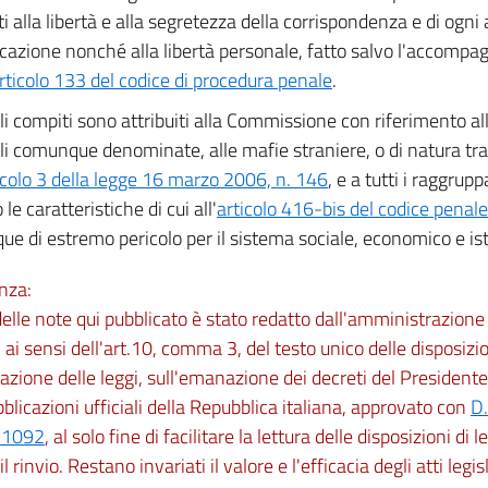
i alla libertà e alla segretezza della corrispondenza e di ogni 
azione nonché alla libertà personale, fatto salvo l'accompa
rticolo 133 del codice di procedura penale
.
i compiti sono attribuiti alla Commissione con riferimento all
li comunque denominate, alle mafie straniere, o di natura tr
icolo 3 della legge 16 marzo 2006, n. 146
, e a tutti i raggru
le caratteristiche di cui all'
articolo 416-bis del codice penale
e di estremo pericolo per il sistema sociale, economico e ist
nza:
 delle note qui pubblicato è stato redatto dall'amministrazio
 ai sensi dell'art.10, comma 3, del testo unico delle disposizio
zione delle leggi, sull'emanazione dei decreti del Presidente
bblicazioni ufficiali della Repubblica italiana, approvato con
D.
.1092
, al solo fine di facilitare la lettura delle disposizioni di l
l rinvio. Restano invariati il valore e l'efficacia degli atti legisl