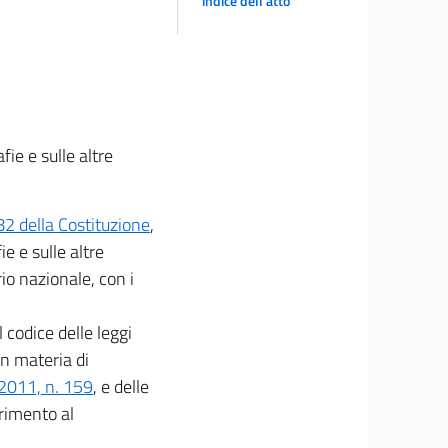
indice dell'atto
e e sulle altre
 82 della Costituzione
,
 e sulle altre
io nazionale, con i
l codice delle leggi
in materia di
 2011, n. 159
, e delle
erimento al