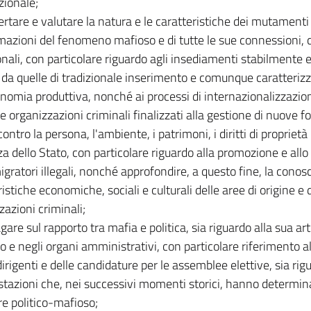
zionale;
ertare e valutare la natura e le caratteristiche dei mutamenti 
mazioni del fenomeno mafioso e di tutte le sue connessioni,
ionali, con particolare riguardo agli insediamenti stabilmente e
 da quelle di tradizionale inserimento e comunque caratterizz
onomia produttiva, nonché ai processi di internazionalizzazi
e organizzazioni criminali finalizzati alla gestione di nuove fo
 contro la persona, l'ambiente, i patrimoni, i diritti di proprietà 
za dello Stato, con particolare riguardo alla promozione e all
migratori illegali, nonché approfondire, a questo fine, la conos
ristiche economiche, sociali e culturali delle aree di origine e
zazioni criminali;
agare sul rapporto tra mafia e politica, sia riguardo alla sua ar
rio e negli organi amministrativi, con particolare riferimento a
dirigenti e delle candidature per le assemblee elettive, sia rig
tazioni che, nei successivi momenti storici, hanno determinato
re politico-mafioso;