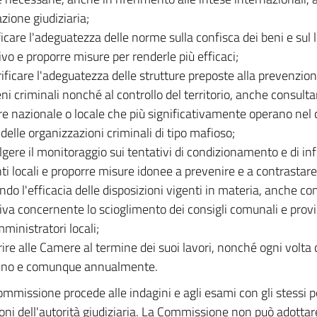
zione giudiziaria;
ificare l'adeguatezza delle norme sulla confisca dei beni e sul 
ivo e proporre misure per renderle più efficaci;
ificare l'adeguatezza delle strutture preposte alla prevenzion
i criminali nonché al controllo del territorio, anche consulta
re nazionale o locale che più significativamente operano nel 
 delle organizzazioni criminali di tipo mafioso;
lgere il monitoraggio sui tentativi di condizionamento e di in
nti locali e proporre misure idonee a prevenire e a contrastare
ndo l'efficacia delle disposizioni vigenti in materia, anche con
va concernente lo scioglimento dei consigli comunali e provin
ministratori locali;
erire alle Camere al termine dei suoi lavori, nonché ogni volta 
uno e comunque annualmente.
mmissione procede alle indagini e agli esami con gli stessi po
ioni dell'autorità giudiziaria. La Commissione non può adotta