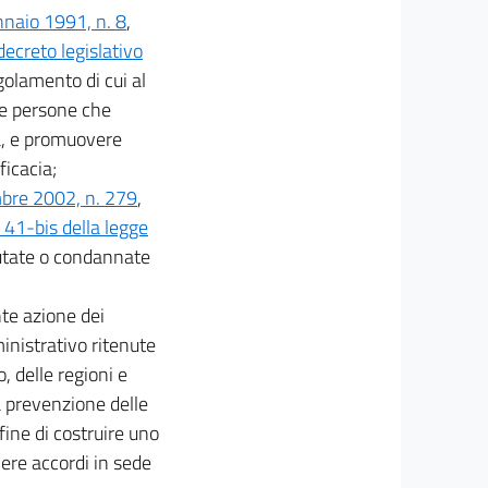
naio 1991, n. 8
,
decreto legislativo
egolamento di cui al
 le persone che
a, e promuovere
ficacia;
bre 2002, n. 279
,
o 41-bis della legge
putate o condannate
nte azione dei
inistrativo ritenute
, delle regioni e
la prevenzione delle
 fine di costruire uno
vere accordi in sede