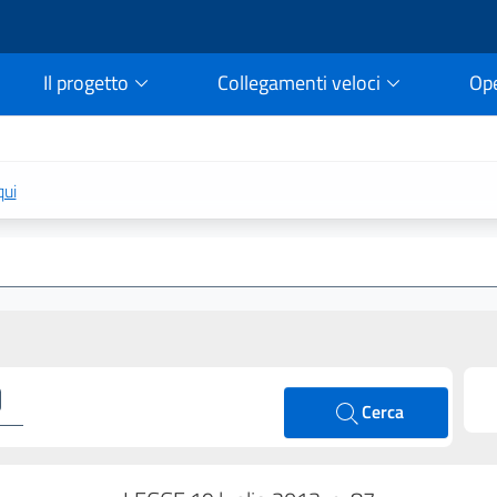
Il progetto
Collegamenti veloci
Op
rtale della legge vigent
qui
Cerca