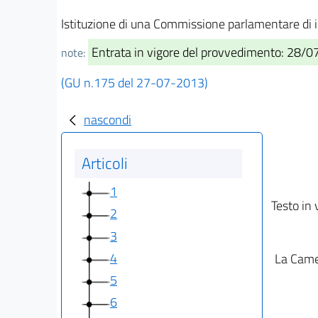
Istituzione di una Commissione parlamentare di i
Entrata in vigore del provvedimento: 28/
note:
(GU n.175 del 27-07-2013)
nascondi
Articoli
1
Testo in 
2
3
4
La Camer
5
6