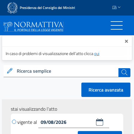
ITA
Presidenza del Consiglio dei Ministri
Normattiva - Il portale del
×
In caso di problemi di visualizzazione dell’atto clicca
qui
Ricerca semplice
cerca
Ricerca avanzata
stai visualizzando l'atto
vigente al