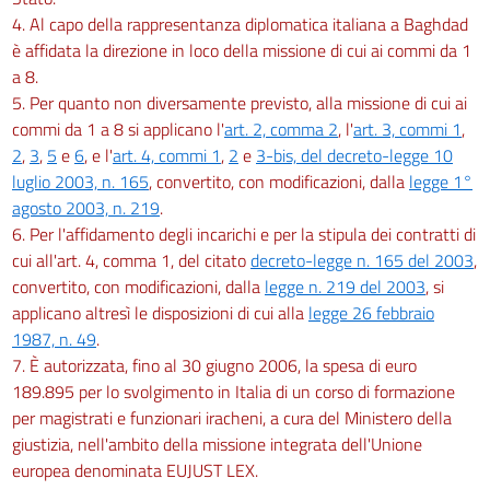
4. Al capo della rappresentanza diplomatica italiana a Baghdad
è affidata la direzione in loco della missione di cui ai commi da 1
a 8.
5. Per quanto non diversamente previsto, alla missione di cui ai
commi da 1 a 8 si applicano l'
art. 2, comma 2
, l'
art. 3, commi 1
,
2
,
3
,
5
e
6
, e l'
art. 4, commi 1
,
2
e
3-bis, del decreto-legge 10
luglio 2003, n. 165
, convertito, con modificazioni, dalla
legge 1°
agosto 2003, n. 219
.
6. Per l'affidamento degli incarichi e per la stipula dei contratti di
cui all'art. 4, comma 1, del citato
decreto-legge n. 165 del 2003
,
convertito, con modificazioni, dalla
legge n. 219 del 2003
, si
applicano altresì le disposizioni di cui alla
legge 26 febbraio
1987, n. 49
.
7. È autorizzata, fino al 30 giugno 2006, la spesa di euro
189.895 per lo svolgimento in Italia di un corso di formazione
per magistrati e funzionari iracheni, a cura del Ministero della
giustizia, nell'ambito della missione integrata dell'Unione
europea denominata EUJUST LEX.