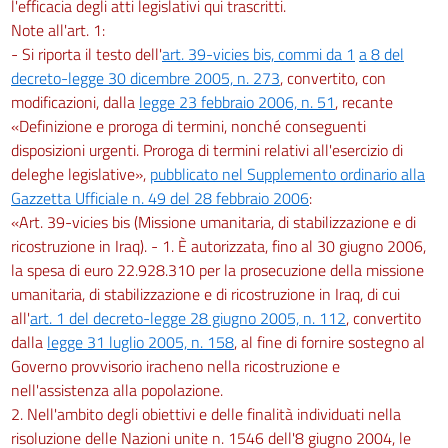
l'efficacia degli atti legislativi qui trascritti.
Note all'art. 1:
- Si riporta il testo dell'
art. 39-vicies bis, commi da 1
a 8 del
decreto-legge 30 dicembre 2005, n. 273
, convertito, con
modificazioni, dalla
legge 23 febbraio 2006, n. 51
, recante
«Definizione e proroga di termini, nonché conseguenti
disposizioni urgenti. Proroga di termini relativi all'esercizio di
deleghe legislative»,
pubblicato nel Supplemento ordinario alla
Gazzetta Ufficiale n. 49 del 28 febbraio 2006
:
«Art. 39-vicies bis (Missione umanitaria, di stabilizzazione e di
ricostruzione in Iraq). - 1. È autorizzata, fino al 30 giugno 2006,
la spesa di euro 22.928.310 per la prosecuzione della missione
umanitaria, di stabilizzazione e di ricostruzione in Iraq, di cui
all'
art. 1 del decreto-legge 28 giugno 2005, n. 112
, convertito
dalla
legge 31 luglio 2005, n. 158
, al fine di fornire sostegno al
Governo provvisorio iracheno nella ricostruzione e
nell'assistenza alla popolazione.
2. Nell'ambito degli obiettivi e delle finalità individuati nella
risoluzione delle Nazioni unite n. 1546 dell'8 giugno 2004, le