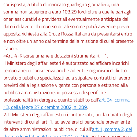
corrisposta, a titolo di mancato guadagno giornaliero, una
somma non superiore a euro 103,29 lordi oltre a quelle pari agli
oneri assicurativi e previdenziali eventualmente anticipate dai
datori di lavoro. Il rimborso di tali somme potrà avvenire previa
apposita richiesta alla Croce Rossa Italiana da presentarsi entro
e non oltre un anno dal termine della missione di cui al presente
Capo.».
«Art. 4 (Risorse umane e dotazioni strumentali). - 1.
Il Ministero degli affari esteri è autorizzato ad affidare incarichi
temporanei di consulenza anche ad enti e organismi di diritto
privato o pubblico specializzati ed a stipulare contratti di lavoro
previsti dalla legislazione vigente con personale estraneo alla
pubblica amministrazione, in possesso di specifiche
professionalità in deroga a quanto stabilito dall'
art. 34, comma
13, della legge 27 dicembre 2002, n. 289
.
2. Il Ministero degli affari esteri è autorizzato, per la durata degli
interventi di cui all'art. 1, ad avvalersi di personale proveniente
da altre amministrazioni pubbliche, di cui all'
art. 1, comma 2, del
decreto legislativo 30 marzo 2001, n. 165
, posto in posizione di