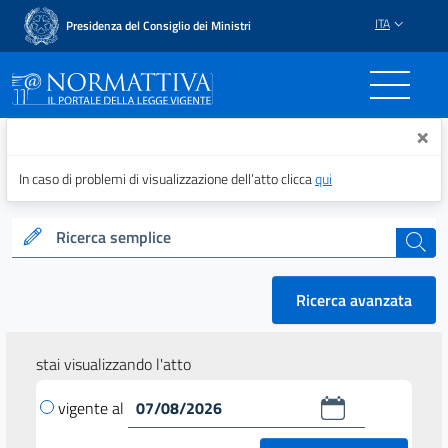
ITA
Presidenza del Consiglio dei Ministri
Normattiva - Il portale del
×
In caso di problemi di visualizzazione dell’atto clicca
qui
Ricerca semplice
cerca
Ricerca avanzata
stai visualizzando l'atto
vigente al