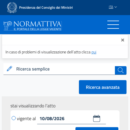
ITA
Presidenza del Consiglio dei Ministri
Normattiva - Il portale del
×
In caso di problemi di visualizzazione dell’atto clicca
qui
Ricerca semplice
cerca
Ricerca avanzata
stai visualizzando l'atto
vigente al