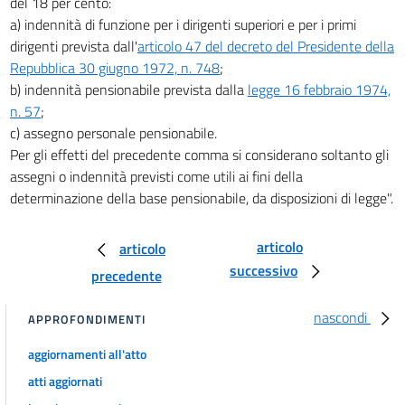
del 18 per cento:
20
a) indennità di funzione per i dirigenti superiori e per i primi
Titolo II
dirigenti prevista dall'
articolo 47 del decreto del Presidente della
PERSONALE DELL'AZIENDA AUTONOMA DELLE FERROVIE DELLO STATO
Repubblica 30 giugno 1972, n. 748
;
21
b) indennità pensionabile prevista dalla
legge 16 febbraio 1974,
22
n. 57
;
c) assegno personale pensionabile.
23
Per gli effetti del precedente comma si considerano soltanto gli
24
assegni o indennità previsti come utili ai fini della
CAPO V
determinazione della base pensionabile, da disposizioni di legge".
PENSIONI DEGLI ISTITUTI DI PREVIDENZA
25
articolo
articolo
26
successivo
precedente
CAPO VI
DISPOSIZIONI FINALI
nascondi
APPROFONDIMENTI
27
aggiornamenti all'atto
28
atti aggiornati
29