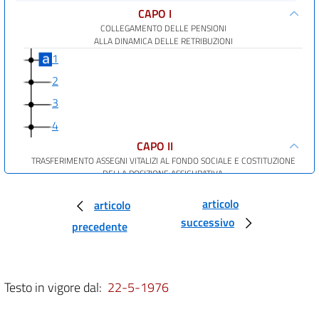
CAPO I
COLLEGAMENTO DELLE PENSIONI
ALLA DINAMICA DELLE RETRIBUZIONI
1
2
3
4
CAPO II
TRASFERIMENTO ASSEGNI VITALIZI AL FONDO SOCIALE E COSTITUZIONE
DELLA POSIZIONE ASSICURATIVA.
5
articolo
articolo
6
successivo
precedente
7
CAPO III
RIVALUTAZIONE DELLE PENSIONI ANTERIORI ALLA CONCESSIONE
DELL'ASSEGNO PEREQUATIVO O DI INDENNITÀ ANALOGHE.
Testo in vigore dal:
22-5-1976
8