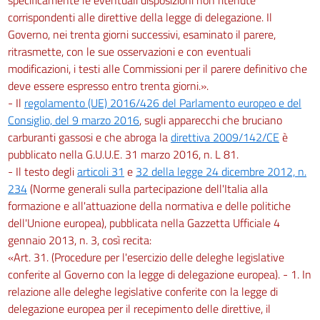
corrispondenti alle direttive della legge di delegazione. Il
Governo, nei trenta giorni successivi, esaminato il parere,
ritrasmette, con le sue osservazioni e con eventuali
modificazioni, i testi alle Commissioni per il parere definitivo che
deve essere espresso entro trenta giorni.».
- Il
regolamento (UE) 2016/426 del Parlamento europeo e del
Consiglio, del 9 marzo 2016
, sugli apparecchi che bruciano
carburanti gassosi e che abroga la
direttiva 2009/142/CE
è
pubblicato nella G.U.U.E. 31 marzo 2016, n. L 81.
- Il testo degli
articoli 31
e
32 della legge 24 dicembre 2012, n.
234
(Norme generali sulla partecipazione dell'Italia alla
formazione e all'attuazione della normativa e delle politiche
dell'Unione europea), pubblicata nella Gazzetta Ufficiale 4
gennaio 2013, n. 3, così recita:
«Art. 31. (Procedure per l'esercizio delle deleghe legislative
conferite al Governo con la legge di delegazione europea). - 1. In
relazione alle deleghe legislative conferite con la legge di
delegazione europea per il recepimento delle direttive, il