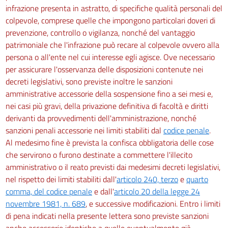
infrazione presenta in astratto, di specifiche qualità personali del
colpevole, comprese quelle che impongono particolari doveri di
prevenzione, controllo o vigilanza, nonché del vantaggio
patrimoniale che l'infrazione può recare al colpevole ovvero alla
persona o all'ente nel cui interesse egli agisce. Ove necessario
per assicurare l'osservanza delle disposizioni contenute nei
decreti legislativi, sono previste inoltre le sanzioni
amministrative accessorie della sospensione fino a sei mesi e,
nei casi più gravi, della privazione definitiva di facoltà e diritti
derivanti da provvedimenti dell'amministrazione, nonché
sanzioni penali accessorie nei limiti stabiliti dal
codice penale
.
Al medesimo fine è prevista la confisca obbligatoria delle cose
che servirono o furono destinate a commettere l'illecito
amministrativo o il reato previsti dai medesimi decreti legislativi,
nel rispetto dei limiti stabiliti dall'
articolo 240, terzo
e
quarto
comma, del codice penale
e dall'
articolo 20 della legge 24
novembre 1981, n. 689
, e successive modificazioni. Entro i limiti
di pena indicati nella presente lettera sono previste sanzioni
anche accessorie identiche a quelle eventualmente già