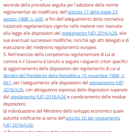
seconda della procedura seguita per l'adozione delle norme
regolamentari da modificare, dell'
articolo 17 della legge 23
agosto 1988, n. 400
, ai fini dell'adeguamento della normativa
nazionale regolamentare vigente nelle materie non riservate
alla legge alle disposizioni del
regolamento (UE) 2016/426
, alle
sue eventuali successive modifiche, nonché agli atti delegati e di
esecuzione del medesimo regolamento europeo.
5. Nell'esercizio della competenza regolamentare di cui al
comma 4 il Governo è tenuto a seguire i seguenti criteri specifici:
a) aggiornamento delle disposizioni del regolamento di cui al
decreto del Presidente della Repubblica 15 novembre 1996, n.
661
, per l'adeguamento alle disposizioni del
regolamento (UE)
2016/426
, con abrogazione espressa delle disposizioni superate
dal
regolamento (UE) 2016/426
e coordinamento delle residue
disposizioni;
b) individuazione del Ministero dello sviluppo economico quale
autorità notificante ai sensi dell'
articolo 20 del regolamento
(UE) 2016/426
;
c) fissazione dei criteri e delle procedure necessari per la