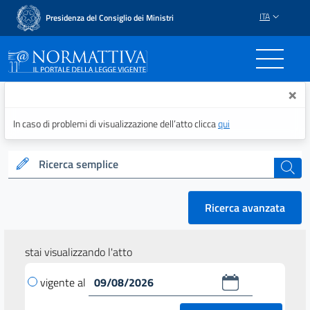
ITA
Presidenza del Consiglio dei Ministri
Normattiva - Il portale del
×
In caso di problemi di visualizzazione dell’atto clicca
qui
Ricerca semplice
cerca
Ricerca avanzata
stai visualizzando l'atto
vigente al